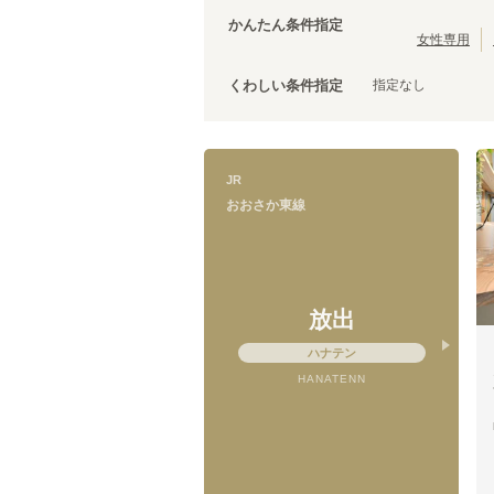
大阪環状線
泉佐野市
(
3
)
(
103
)
かんたん条件指定
羽衣線
松原市
(
(
1
2
)
)
女性専用
JR姫新線(姫路～佐用)
泉南市
(
1
)
(
5
)
指定なし
くわしい条件指定
きのくに線
(
1
)
山陽新幹線
(
15
)
JR
おおさか東線
おおさか東線
新加美
(
3
)
城北公園通
(
3
)
放出
ハナテン
HANATENN