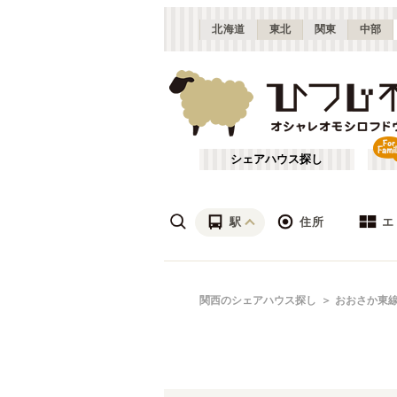
北海道
東北
関東
中部
シェアハウス探し
駅
住所
エ
梅田・淀屋橋
あ行
関西のシェアハウス探し
おおさか東
(
23
)
ざ行
新大阪
(
19
)
は行
北摂
(
53
)
JR北陸本線(米原～敦賀)
大阪
(
1
)
や行
京都
(
124
)
JR湖西線
吹田市
(
14
(
)
24
)
滋賀
(
7
)
JR山陽本線(兵庫～和田岬)
枚方市
(
6
)
(
1
)