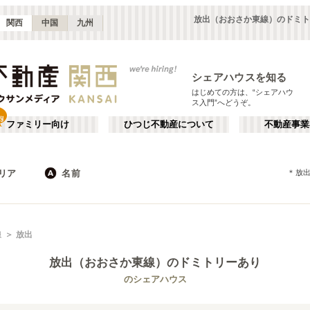
放出（おおさか東線）のドミト
関西
中国
九州
シェアハウスを知る
はじめての方は、“シェアハウ
ス入門”へどうぞ。
ファミリー向け
ひつじ不動産について
不動産事業
リア
名前
＊
放
大阪
京都
JR
兵庫
地下鉄
奈良
私鉄
滋賀
和歌山
心斎橋・なんば
か行
天王寺
が行
線
放出
(
16
)
(
47
)
た行
だ行
天満・京橋
上本町・鶴橋
(
32
)
(
41
)
放出（おおさか東線）
のドミトリーあり
ば行
ぱ行
北河内・東大阪
堺・泉南
(
34
)
(
22
)
琵琶湖線
大阪市
JR京都線
東大阪市
(
183
(
25
)
)
(
(
15
53
)
)
のシェアハウス
ら行
わ行
奈良
兵庫
(
11
)
(
99
)
大和路線
堺市
JR神戸線(神戸～姫路)
箕面市
(
11
)
(
24
)
(
8
)
(
43
)
嵯峨野線
茨木市
学研都市線
門真市
(
5
)
(
38
)
(
4
)
(
15
)