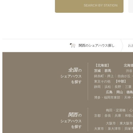
SEARCH BY STATION
関西のシェアハウス探し
お
【
北海道
】
北海
全国
の
茨城
群馬
渋谷
シェアハウス
錦糸町・押上
自由が丘
東京その他
【
中部
】
を探す
静岡
浜松
長野
三重
広島
岡山
徳
博多・福岡市東部
天神
梅田・淀屋橋
心
関西
の
京都
奈良
兵庫
和歌
シェアハウス
大阪市
東大阪市
を探す
大東市
泉大津市
貝塚