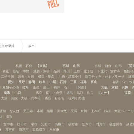
おさか東線
放出
道
札幌・石狩
【
東北
】
宮城
山形
宮城
仙台
山形
【
関
・青山
新宿・中野
池袋・赤羽
品川・蒲田
上野・北千住
下北沢・吉祥寺
飯田橋
・二子玉川
調布・立川
横浜・菊名
川崎・武蔵小杉
新百合ヶ丘・たまプラーザ
湘
愛知
長野
静岡
岐阜
山梨
石川
三重
福井
富山
名駅
栄・伏
愛知その他
岐阜
山梨
富山
福井
石川
【
関西
】
大阪
京都
兵庫
島
鳥取
山口
広島
岡山・倉敷
徳島
鳥取
山口
【
九州
】
福岡
・大濠
薬院・大橋・六本松
西新・ももち
福岡その他
斎橋・なんば
天王寺
本町・船場
新大阪
天満・京橋
上本町・鶴橋
大阪ベイエ
山
滋賀
豊中市
吹田市
堺市
箕面市
高槻市
枚方市
茨木市
門真市
寝屋川市
泉佐
市
泉南市
摂津市
四條畷市
八尾市