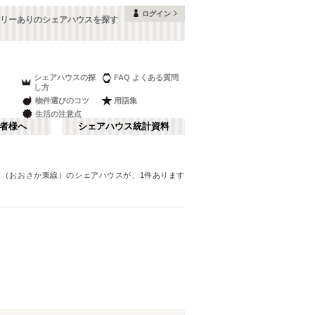
ログイン
リーありのシェアハウスを探す
シェアハウスの探
FAQ よくある質問
し方
物件選びのコツ
用語集
生活の注意点
者様へ
シェアハウス統計資料
出（おおさか東線）
のシェアハウスが、
1
件あります
本町・船場
さ行
(
8
)
な行
大阪ベイエリア
(
23
)
ま行
南河内
(
2
)
JR神戸線(大阪～神戸)
豊中市
(
15
)
(
56
)
和歌山
(
1
)
JR山陽本線(姫路～岡山)
高槻市
(
7
)
(
5
)
奈良線
寝屋川市
(
24
(
)
4
)