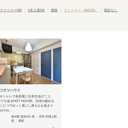
JRゆめ咲線
池田市
JR東西線
岸和田市
(
2
)
(
8
)
(
(
2
28
)
)
JR関西空港線
大東市
JR宝塚線
泉大津市
(
1
)
(
4
)
(
(
1
27
)
)
ファミリーOK
2名入居OK
個室
ドミトリー（相部屋）
指定なし
JR播但線
摂津市
JR和歌山線
四條畷市
(
1
)
(
8
)
(
1
)
(
2
)
紀勢本線(和歌山～和歌山市)
おおさか東線
(
2
)
(
46
)
おおさか東線
放出
ＪＲ河内永和
(
2
)
(
3
)
新大阪
南吹田
(
8
)
(
3
)
JR野江
鴫野
(
2
)
(
3
)
コタツハウス
オシャレで各部屋に日本文化の”こた
つ”があるHOT HOUSE。日頃の疲れを
こたつでゆっく過ごし身も心も温まり
DETAIL :
放出駅 徒歩8分 他
女性 外国人歓
迎
満室