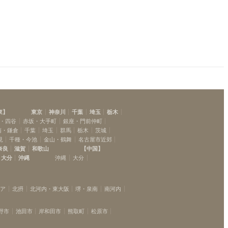
東
】
東京
神奈川
千葉
埼玉
栃木
・四谷
赤坂・大手町
銀座・門前仲町
南・鎌倉
千葉
埼玉
群馬
栃木
茨城
見
千種・今池
金山・鶴舞
名古屋市近郊
奈良
滋賀
和歌山
【
中国
】
大分
沖縄
沖縄
大分
リア
北摂
北河内・東大阪
堺・泉南
南河内
野市
池田市
岸和田市
熊取町
松原市