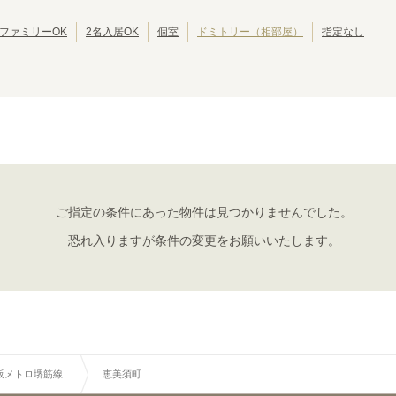
池田市
岸和田市
(
2
)
(
2
)
大東市
泉大津市
(
1
)
(
1
)
ファミリーOK
2名入居OK
個室
ドミトリー（相部屋）
指定なし
摂津市
四條畷市
(
1
)
(
1
)
大阪メトロ堺筋線
天神橋筋六丁目
扇町
(
3
)
(
3
)
恵美須町
動物園前
(
5
)
(
2
)
ご指定の条件にあった物件は見つかりませんでした。
恐れ入りますが条件の変更をお願いいたします。
阪メトロ堺筋線
恵美須町