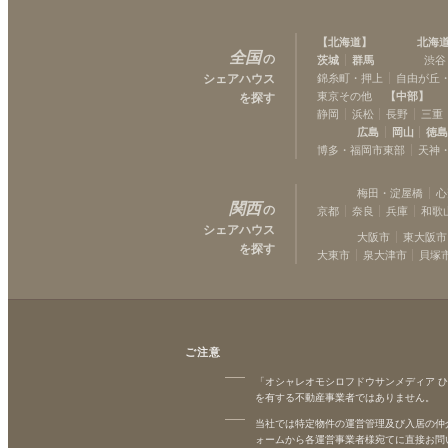
【
北海道
】
北海
全国
の
茨城
群馬
渋谷
シェアハウス
錦糸町・押上
自由が丘
東京その他
【
中部
】
を探す
静岡
浜松
長野
三重
広島
岡山
徳
博多・福岡市東部
天神
梅田・淀屋橋
心
関西
の
京都
奈良
兵庫
和歌
シェアハウス
大阪市
東大阪市
を探す
大東市
泉大津市
貝塚
ご注意
「オシャレオモシロフドウサンメディア 
を有する不動産事業者ではありません。
当社では特定物件の運営管理及び入居の仲
ォームから各運営事業者様宛てに直接お問