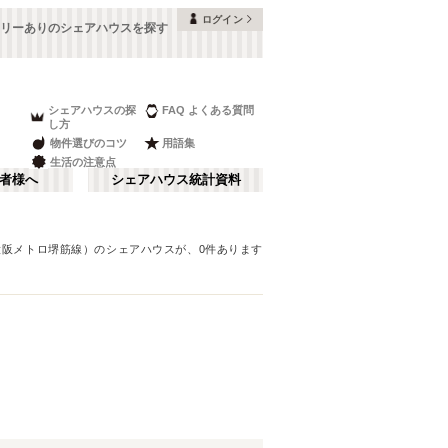
ログイン
リーありのシェアハウスを探す
シェアハウスの探
FAQ よくある質問
し方
物件選びのコツ
用語集
生活の注意点
者様へ
シェアハウス統計資料
大阪メトロ堺筋線）
のシェアハウスが、
0
件あります
本町・船場
さ行
(
8
)
な行
大阪ベイエリア
(
23
)
ま行
南河内
(
2
)
大阪メトロ谷町線
豊中市
(
15
)
(
70
)
和歌山
(
1
)
大阪メトロ堺筋線
高槻市
(
7
)
(
23
)
夢かもめ
寝屋川市
(
(
22
4
)
)