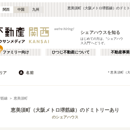
恵美須町（大阪メトロ堺筋線）のドミト
関西
中国
九州
シェアハウスを知る
はじめての方は、“シェアハウ
ス入門”へどうぞ。
ファミリー向け
ひつじ不動産について
不動産事業
リア
名前
＊
恵美須町（
大阪
京都
JR
兵庫
地下鉄
奈良
私鉄
滋賀
和歌山
心斎橋・なんば
か行
天王寺
が行
堺筋線
恵美須町
(
16
)
(
47
)
た行
だ行
天満・京橋
上本町・鶴橋
(
32
)
(
41
)
恵美須町（大阪メトロ堺筋線）
のドミトリーあり
ば行
ぱ行
北河内・東大阪
堺・泉南
(
34
)
(
22
)
京都市営地下鉄東西線
大阪市
大阪メトロ御堂筋線
東大阪市
(
183
)
(
55
)
(
15
)
(
68
)
のシェアハウス
ら行
わ行
奈良
兵庫
(
11
)
(
99
)
大阪メトロ中央線
堺市
大阪メトロ千日前線
箕面市
(
11
)
(
34
)
(
8
)
(
59
)
神戸市営地下鉄西神線
茨木市
神戸市営地下鉄山手線
門真市
(
5
)
(
7
)
(
4
)
(
21
)