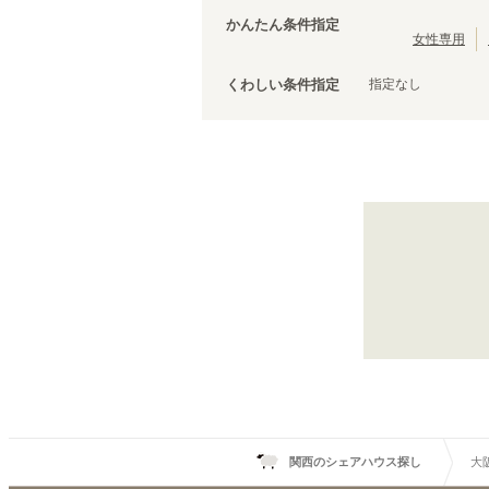
大阪メトロ今里筋線
泉佐野市
(
3
)
(
22
)
かんたん条件指定
松原市
(
2
)
女性専用
泉南市
(
1
)
指定なし
くわしい条件指定
大阪メトロ堺筋線
日本橋
(
6
)
関西のシェアハウス探し
大