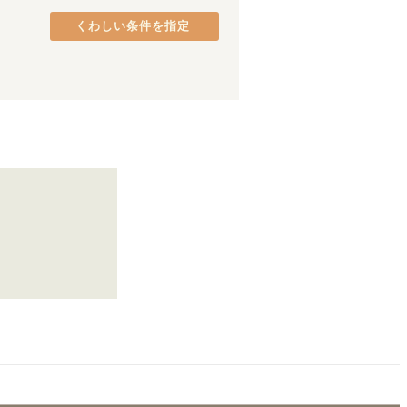
熊取町
(
2
)
くわしい条件を指定
貝塚市
(
1
)
八尾市
(
1
)
長堀橋
(
2
)
天下茶屋
(
2
)