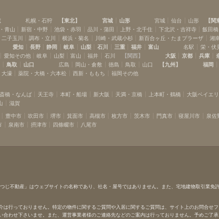
道
札幌・石狩
【
東北
】
宮城
山形
宮城
仙台
山形
【
関
・青山
新宿・中野
池袋・赤羽
品川・蒲田
上野・北千住
下北沢・吉祥寺
飯田橋
・二子玉川
調布・立川
横浜・菊名
川崎・武蔵小杉
新百合ヶ丘・たまプラーザ
湘
愛知
長野
静岡
岐阜
山梨
石川
三重
福井
富山
名駅
栄・伏
愛知その他
岐阜
山梨
富山
福井
石川
【
関西
】
大阪
京都
兵庫
島
鳥取
山口
広島
岡山・倉敷
徳島
鳥取
山口
【
九州
】
福岡
・大濠
薬院・大橋・六本松
西新・ももち
福岡その他
斎橋・なんば
天王寺
本町・船場
新大阪
天満・京橋
上本町・鶴橋
大阪ベイエ
山
滋賀
豊中市
吹田市
堺市
箕面市
高槻市
枚方市
茨木市
門真市
寝屋川市
泉佐
市
泉南市
摂津市
四條畷市
八尾市
ひつじ不動産」はウェブサイトの名称であり、社名・屋号ではありません。また、宅地建物取引業免
介は行っておりません。特定の物件に関するご質問や入居に関するご質問は、サイト上のお問合せフ
い合わせ下さいませ。また、運営事業者様のご連絡先などのご案内は行っておりません。予めご了承