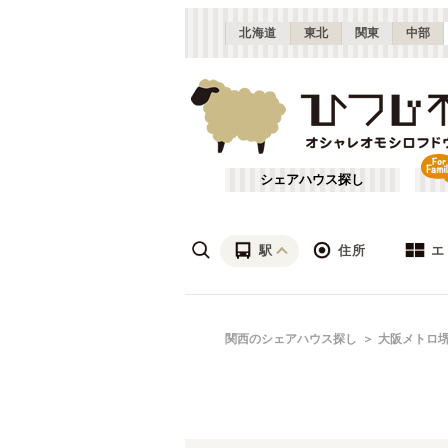
北海道
東北
関東
中部
シェアハウス探し
駅
住所
エ
梅田・淀屋橋
あ行
関西のシェアハウス探し
大阪メトロ
(
23
)
ざ行
新大阪
(
19
)
は行
北摂
(
53
)
京都市営地下鉄烏丸線
大阪
(
57
)
や行
京都
(
124
)
大阪メトロ四つ橋線
吹田市
(
14
)
(
32
)
滋賀
(
7
)
大阪メトロ長堀鶴見緑地線
枚方市
(
6
)
(
31
)