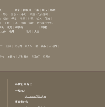
東
】
東京
神奈川
千葉
埼玉
栃木
・四谷
赤坂・大手町
銀座・門前仲町
南・鎌倉
千葉
埼玉
群馬
栃木
茨城
見
千種・今池
金山・鶴舞
名古屋市近郊
奈良
滋賀
和歌山
【
中国
】
大分
沖縄
沖縄
大分
リア
北摂
北河内・東大阪
堺・泉南
南河内
野市
池田市
岸和田市
熊取町
松原市
各種お問合せ
一般の方
許
htj_users@hituji.jp
事業者の方