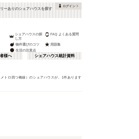
ログイン
リーありのシェアハウスを探す
シェアハウスの探
FAQ よくある質問
し方
物件選びのコツ
用語集
生活の注意点
者様へ
シェアハウス統計資料
阪メトロ四つ橋線）
のシェアハウスが、
1
件あります
本町・船場
さ行
(
8
)
な行
大阪ベイエリア
(
23
)
ま行
南河内
(
2
)
大阪メトロ谷町線
豊中市
(
15
)
(
70
)
和歌山
(
1
)
大阪メトロ堺筋線
高槻市
(
7
)
(
23
)
夢かもめ
寝屋川市
(
(
22
4
)
)