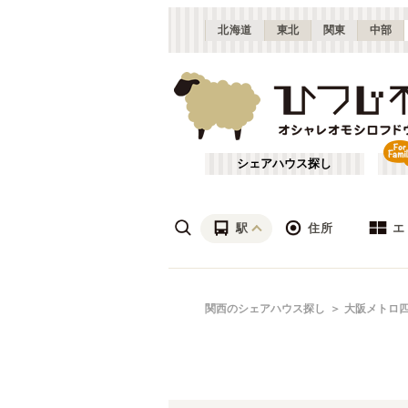
北海道
東北
関東
中部
シェアハウス探し
駅
住所
エ
梅田・淀屋橋
あ行
関西のシェアハウス探し
大阪メトロ
(
23
)
ざ行
新大阪
(
19
)
は行
北摂
(
53
)
京都市営地下鉄烏丸線
大阪
(
57
)
や行
京都
(
124
)
大阪メトロ四つ橋線
吹田市
(
14
)
(
32
)
滋賀
(
7
)
大阪メトロ長堀鶴見緑地線
枚方市
(
6
)
(
31
)