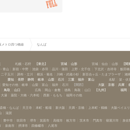
阪メトロ四つ橋線
なんば
道
札幌・石狩
【
東北
】
宮城
山形
宮城
仙台
山形
【
関
・青山
新宿・中野
池袋・赤羽
品川・蒲田
上野・北千住
下北沢・吉祥寺
飯田橋
・二子玉川
調布・立川
横浜・菊名
川崎・武蔵小杉
新百合ヶ丘・たまプラーザ
湘
愛知
長野
静岡
岐阜
山梨
石川
三重
福井
富山
名駅
栄・伏
愛知その他
岐阜
山梨
富山
福井
石川
【
関西
】
大阪
京都
兵庫
島
鳥取
山口
広島
岡山・倉敷
徳島
鳥取
山口
【
九州
】
福岡
・大濠
薬院・大橋・六本松
西新・ももち
福岡その他
斎橋・なんば
天王寺
本町・船場
新大阪
天満・京橋
上本町・鶴橋
大阪ベイエ
山
滋賀
豊中市
吹田市
堺市
箕面市
高槻市
枚方市
茨木市
門真市
寝屋川市
泉佐
市
泉南市
摂津市
四條畷市
八尾市