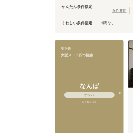
大阪メトロ今里筋線
泉佐野市
(
3
)
(
22
)
かんたん条件指定
松原市
(
2
)
女性専用
泉南市
(
1
)
指定なし
くわしい条件指定
大阪メトロ四つ橋線
なんば
(
10
)
地下鉄
玉出
(
2
)
大阪メトロ四つ橋線
なんば
ナンバ
NANNBA