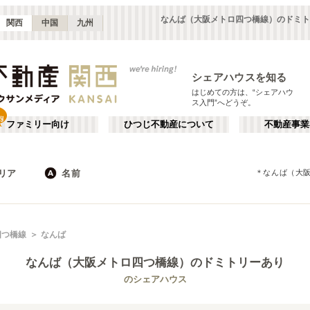
なんば（大阪メトロ四つ橋線）のドミト
関西
中国
九州
シェアハウスを知る
はじめての方は、“シェアハウ
ス入門”へどうぞ。
ファミリー向け
ひつじ不動産について
不動産事業
リア
名前
＊
なんば（大
大阪
京都
JR
兵庫
地下鉄
奈良
私鉄
滋賀
和歌山
心斎橋・なんば
か行
天王寺
が行
四つ橋線
なんば
(
16
)
(
47
)
た行
だ行
天満・京橋
上本町・鶴橋
(
32
)
(
41
)
なんば（大阪メトロ四つ橋線）
のドミトリーあり
ば行
ぱ行
北河内・東大阪
堺・泉南
(
34
)
(
22
)
京都市営地下鉄東西線
大阪市
大阪メトロ御堂筋線
東大阪市
(
183
)
(
55
)
(
15
)
(
68
)
のシェアハウス
ら行
わ行
奈良
兵庫
(
11
)
(
99
)
大阪メトロ中央線
堺市
大阪メトロ千日前線
箕面市
(
11
)
(
34
)
(
8
)
(
59
)
神戸市営地下鉄西神線
茨木市
神戸市営地下鉄山手線
門真市
(
5
)
(
7
)
(
4
)
(
21
)