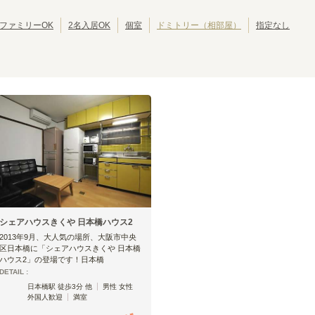
池田市
岸和田市
(
2
)
(
2
)
大東市
泉大津市
(
1
)
(
1
)
ファミリーOK
2名入居OK
個室
ドミトリー（相部屋）
指定なし
摂津市
四條畷市
(
1
)
(
1
)
大阪メトロ四つ橋線
西梅田
肥後橋
(
11
)
(
1
)
大国町
花園町
(
2
)
(
1
)
北加賀屋
住之江公園
(
2
)
(
1
)
シェアハウスきくや 日本橋ハウス2
2013年9月、大人気の場所、大阪市中央
区日本橋に「シェアハウスきくや 日本橋
ハウス2」の登場です！日本橋
DETAIL :
日本橋駅 徒歩3分 他
男性 女性
外国人歓迎
満室