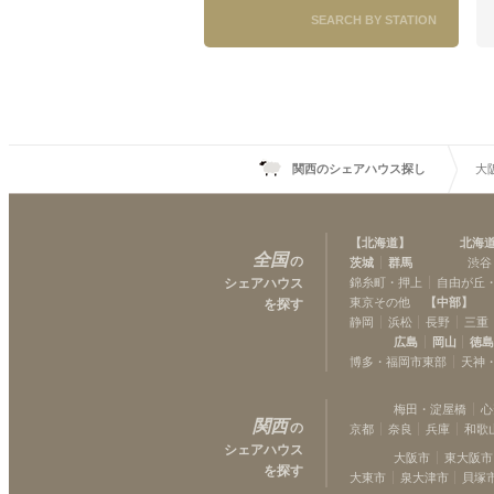
SEARCH BY STATION
関西のシェアハウス探し
大
【
北海道
】
北海
全国
の
茨城
群馬
渋谷
シェアハウス
錦糸町・押上
自由が丘
東京その他
【
中部
】
を探す
静岡
浜松
長野
三重
広島
岡山
徳
博多・福岡市東部
天神
梅田・淀屋橋
心
関西
の
京都
奈良
兵庫
和歌
シェアハウス
大阪市
東大阪市
を探す
大東市
泉大津市
貝塚