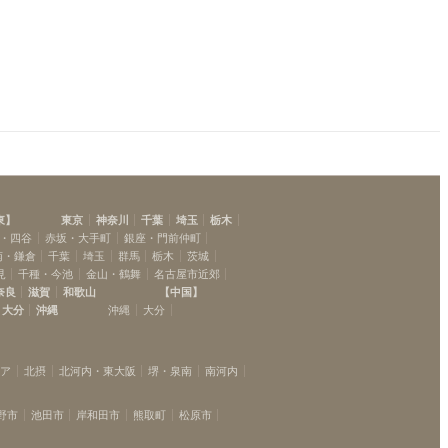
東
】
東京
神奈川
千葉
埼玉
栃木
・四谷
赤坂・大手町
銀座・門前仲町
南・鎌倉
千葉
埼玉
群馬
栃木
茨城
見
千種・今池
金山・鶴舞
名古屋市近郊
奈良
滋賀
和歌山
【
中国
】
大分
沖縄
沖縄
大分
リア
北摂
北河内・東大阪
堺・泉南
南河内
野市
池田市
岸和田市
熊取町
松原市