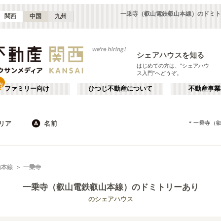
一乗寺（叡山電鉄叡山本線）のドミト
関西
中国
九州
シェアハウスを知る
はじめての方は、“シェアハウ
ス入門”へどうぞ。
ファミリー向け
ひつじ不動産について
不動産事業
リア
名前
＊
一乗寺（
大阪
京都
JR
兵庫
地下鉄
奈良
私鉄
滋賀
和歌山
心斎橋・なんば
か行
天王寺
が行
山本線
一乗寺
(
16
)
(
47
)
た行
だ行
天満・京橋
上本町・鶴橋
(
32
)
(
41
)
一乗寺（叡山電鉄叡山本線）
のドミトリーあり
ば行
ぱ行
北河内・東大阪
堺・泉南
(
34
)
(
22
)
近鉄橿原線
大阪市
近鉄南大阪線
東大阪市
(
183
)
(
5
)
(
15
)
(
22
)
のシェアハウス
ら行
わ行
奈良
兵庫
(
11
)
(
99
)
近鉄田原本線
堺市
近鉄奈良線
箕面市
(
11
)
(
1
)
(
8
)
(
19
)
南海本線
茨木市
南海空港線
門真市
(
5
)
(
28
)
(
4
)
(
6
)