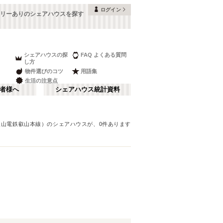
ログイン
リーありのシェアハウスを探す
シェアハウスの探
FAQ よくある質問
し方
物件選びのコツ
用語集
生活の注意点
者様へ
シェアハウス統計資料
叡山電鉄叡山本線）
のシェアハウスが、
0
件あります
本町・船場
さ行
(
8
)
な行
大阪ベイエリア
(
23
)
ま行
南河内
(
2
)
近鉄大阪線
豊中市
(
15
)
(
38
)
和歌山
(
1
)
近鉄けいはんな線
高槻市
(
7
)
(
2
)
南海和歌山港線
寝屋川市
(
4
)
(
1
)