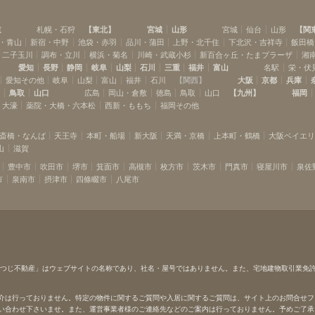
道
札幌・石狩
【
東北
】
宮城
山形
宮城
仙台
山形
【
関
・青山
新宿・中野
池袋・赤羽
品川・蒲田
上野・北千住
下北沢・吉祥寺
飯田橋
・二子玉川
調布・立川
横浜・菊名
川崎・武蔵小杉
新百合ヶ丘・たまプラーザ
湘
愛知
長野
静岡
岐阜
山梨
石川
三重
福井
富山
名駅
栄・伏
愛知その他
岐阜
山梨
富山
福井
石川
【
関西
】
大阪
京都
兵庫
島
鳥取
山口
広島
岡山・倉敷
徳島
鳥取
山口
【
九州
】
福岡
・大濠
薬院・大橋・六本松
西新・ももち
福岡その他
斎橋・なんば
天王寺
本町・船場
新大阪
天満・京橋
上本町・鶴橋
大阪ベイエ
山
滋賀
豊中市
吹田市
堺市
箕面市
高槻市
枚方市
茨木市
門真市
寝屋川市
泉佐
市
泉南市
摂津市
四條畷市
八尾市
ひつじ不動産」はウェブサイトの名称であり、社名・屋号ではありません。また、宅地建物取引業免
介は行っておりません。特定の物件に関するご質問や入居に関するご質問は、サイト上のお問合せフ
い合わせ下さいませ。また、運営事業者様のご連絡先などのご案内は行っておりません。予めご了承