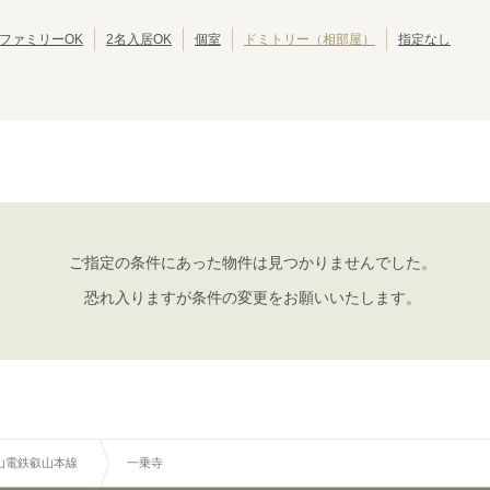
南海高野線
池田市
南海汐見橋線
岸和田市
(
2
)
(
22
)
(
2
)
(
1
)
京阪交野線
大東市
京阪鴨東線
泉大津市
(
1
)
(
5
)
(
1
)
(
39
)
ファミリーOK
2名入居OK
個室
ドミトリー（相部屋）
指定なし
京阪中之島線
摂津市
阪急神戸本線
四條畷市
(
1
)
(
2
)
(
1
)
(
51
)
阪急今津線
阪急甲陽線
(
11
)
(
1
)
阪急千里線
阪急嵐山線
(
25
)
(
4
)
阪神武庫川線
嵯峨野観光線
(
1
)
(
3
)
京福電鉄嵐山本線
京福電鉄北野線
(
14
)
(
19
)
泉北線
水間鉄道水間線
(
2
)
(
1
)
大阪モノレール彩都線
阪堺電軌上町線
(
3
)
(
15
)
神戸高速南北線
有馬線
(
2
)
(
7
)
北神線
山陽電鉄本線
ご指定の条件にあった物件は見つかりませんでした。
(
2
)
(
38
)
貴志川線
(
1
)
恐れ入りますが条件の変更をお願いいたします。
叡山電鉄叡山本線
出町柳
元田中
(
23
)
(
8
)
修学院
(
1
)
山電鉄叡山本線
一乗寺