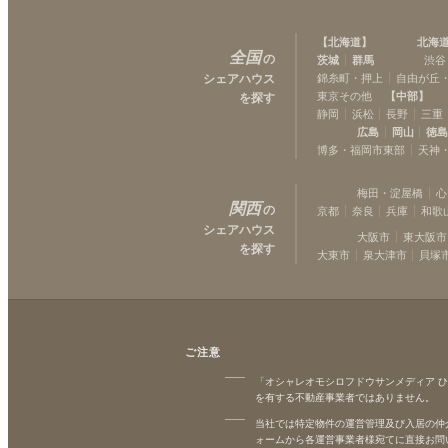
【
北海道
】
北海
全国
の
茨城
群馬
渋谷
シェアハウス
錦糸町・押上
自由が丘
東京その他
【
中部
】
を探す
静岡
浜松
長野
三重
広島
岡山
徳
博多・福岡市東部
天神
梅田・淀屋橋
心
関西
の
京都
奈良
兵庫
和歌
シェアハウス
大阪市
東大阪市
を探す
大東市
泉大津市
貝塚
ご注意
「オシャレオモシロフドウサンメディア 
を有する不動産事業者ではありません。
当社では特定物件の運営管理及び入居の仲
ォームから各運営事業者様宛てに直接お問