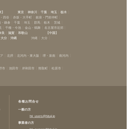
東
】
東京
神奈川
千葉
埼玉
栃木
・四谷
赤坂・大手町
銀座・門前仲町
南・鎌倉
千葉
埼玉
群馬
栃木
茨城
見
千種・今池
金山・鶴舞
名古屋市近郊
奈良
滋賀
和歌山
【
中国
】
大分
沖縄
沖縄
大分
リア
北摂
北河内・東大阪
堺・泉南
南河内
野市
池田市
岸和田市
熊取町
松原市
各種お問合せ
一般の方
許
htj_users@hituji.jp
事業者の方