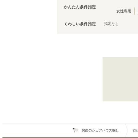
南海加太線
泉佐野市
(
3
)
(
1
)
かんたん条件指定
京阪宇治線
松原市
(
2
)
(
3
)
女性専用
京阪京津線
泉南市
(
1
)
(
11
)
指定なし
くわしい条件指定
阪急京都本線
(
51
)
阪急箕面線
(
9
)
阪神なんば線
(
31
)
叡山電鉄鞍馬線
(
3
)
能勢電鉄妙見線
(
1
)
大阪モノレール線
(
20
)
神戸高速東西線
(
17
)
粟生線
(
4
)
六甲ライナー
(
6
)
叡山電鉄叡山本線
一乗寺
(
2
)
関西のシェアハウス探し
叡