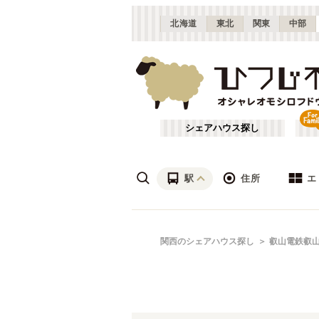
北海道
東北
関東
中部
シェアハウス探し
駅
住所
エ
梅田・淀屋橋
あ行
関西のシェアハウス探し
叡山電鉄叡
(
23
)
ざ行
新大阪
(
19
)
は行
北摂
(
53
)
近鉄難波線
大阪
(
19
)
や行
京都
(
124
)
近鉄生駒線
吹田市
(
14
)
(
1
)
滋賀
(
7
)
近鉄京都線
枚方市
(
6
)
(
22
)