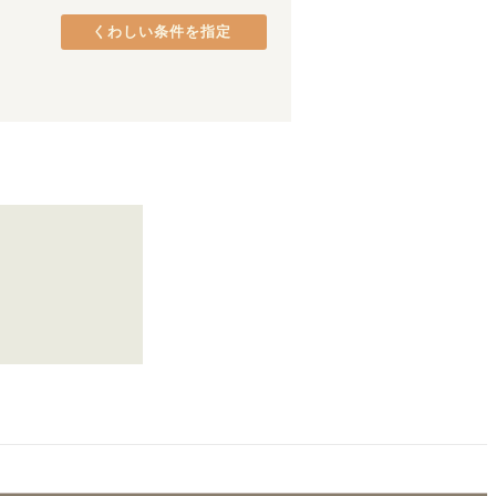
京阪本線
熊取町
(
2
)
(
95
)
くわしい条件を指定
京阪石山坂本線
貝塚市
(
1
)
(
5
)
阪急宝塚本線
八尾市
(
1
)
(
46
)
阪急伊丹線
(
5
)
阪神本線
(
57
)
叡山電鉄叡山本線
(
39
)
北大阪急行電鉄
(
13
)
大阪メトロ南港ポートタウン線
(
1
)
阪堺電軌阪堺線
(
18
)
三田線
(
1
)
ポートライナー
(
9
)
茶山・京都芸術大学
(
5
)