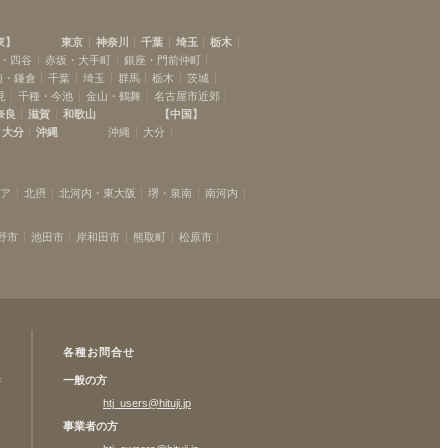
東
】
東京
神奈川
千葉
埼玉
栃木
・四谷
赤坂・大手町
銀座・門前仲町
南・鎌倉
千葉
埼玉
群馬
栃木
茨城
見
千種・今池
金山・鶴舞
名古屋市近郊
奈良
滋賀
和歌山
【
中国
】
大分
沖縄
沖縄
大分
リア
北摂
北河内・東大阪
堺・泉南
南河内
野市
池田市
岸和田市
熊取町
松原市
各種お問合せ
一般の方
許
htj_users@hituji.jp
事業者の方