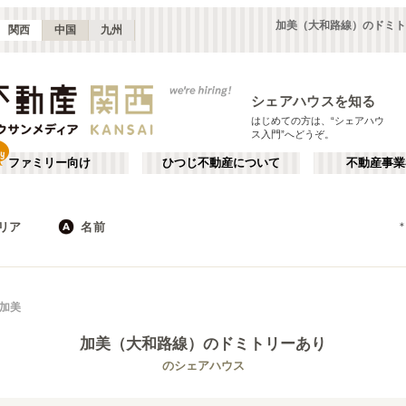
加美（大和路線）のドミト
関西
中国
九州
シェアハウスを知る
はじめての方は、“シェアハウ
ス入門”へどうぞ。
ファミリー向け
ひつじ不動産について
不動産事業
リア
名前
大阪
京都
JR
兵庫
地下鉄
奈良
私鉄
滋賀
和歌山
心斎橋・なんば
か行
天王寺
が行
加美
(
16
)
(
47
)
た行
だ行
天満・京橋
上本町・鶴橋
(
32
)
(
41
)
加美（大和路線）
のドミトリーあり
ば行
ぱ行
北河内・東大阪
堺・泉南
(
34
)
(
22
)
琵琶湖線
大阪市
JR京都線
東大阪市
(
183
(
25
)
)
(
(
15
53
)
)
のシェアハウス
ら行
わ行
奈良
兵庫
(
11
)
(
99
)
大和路線
堺市
JR神戸線(神戸～姫路)
箕面市
(
11
)
(
24
)
(
8
)
(
43
)
嵯峨野線
茨木市
学研都市線
門真市
(
5
)
(
38
)
(
4
)
(
15
)