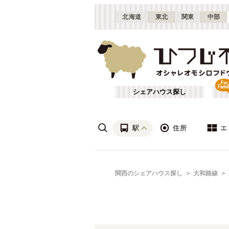
北海道
東北
関東
中部
シェアハウス探し
駅
住所
エ
梅田・淀屋橋
あ行
関西のシェアハウス探し
大和路線
(
23
)
ざ行
新大阪
(
19
)
は行
北摂
(
53
)
JR北陸本線(米原～敦賀)
大阪
(
1
)
や行
京都
(
124
)
JR湖西線
吹田市
(
14
(
)
24
)
滋賀
(
7
)
JR山陽本線(兵庫～和田岬)
枚方市
(
6
)
(
1
)