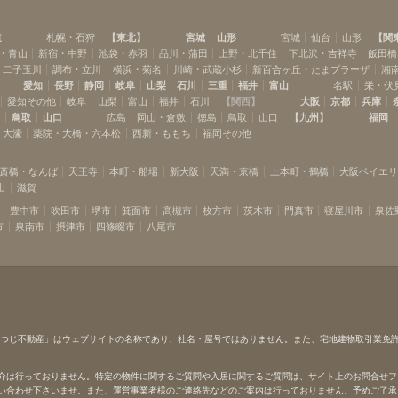
道
札幌・石狩
【
東北
】
宮城
山形
宮城
仙台
山形
【
関
・青山
新宿・中野
池袋・赤羽
品川・蒲田
上野・北千住
下北沢・吉祥寺
飯田橋
・二子玉川
調布・立川
横浜・菊名
川崎・武蔵小杉
新百合ヶ丘・たまプラーザ
湘
愛知
長野
静岡
岐阜
山梨
石川
三重
福井
富山
名駅
栄・伏
愛知その他
岐阜
山梨
富山
福井
石川
【
関西
】
大阪
京都
兵庫
島
鳥取
山口
広島
岡山・倉敷
徳島
鳥取
山口
【
九州
】
福岡
・大濠
薬院・大橋・六本松
西新・ももち
福岡その他
斎橋・なんば
天王寺
本町・船場
新大阪
天満・京橋
上本町・鶴橋
大阪ベイエ
山
滋賀
豊中市
吹田市
堺市
箕面市
高槻市
枚方市
茨木市
門真市
寝屋川市
泉佐
市
泉南市
摂津市
四條畷市
八尾市
ひつじ不動産」はウェブサイトの名称であり、社名・屋号ではありません。また、宅地建物取引業免
介は行っておりません。特定の物件に関するご質問や入居に関するご質問は、サイト上のお問合せフ
い合わせ下さいませ。また、運営事業者様のご連絡先などのご案内は行っておりません。予めご了承