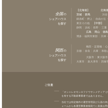
【
北海道
】
北海
全国
の
茨城
群馬
渋谷
シェアハウス
錦糸町・押上
自由が丘
東京その他
【
中部
】
を探す
静岡
浜松
長野
三重
広島
岡山
徳
博多・福岡市東部
天神
梅田・淀屋橋
心
関西
の
京都
奈良
兵庫
和歌
シェアハウス
大阪市
東大阪市
を探す
大東市
泉大津市
貝塚
ご注意
「オシャレオモシロフドウサンメディア 
を有する不動産事業者ではありません。
当社では特定物件の運営管理及び入居の仲
ォームから各運営事業者様宛てに直接お問