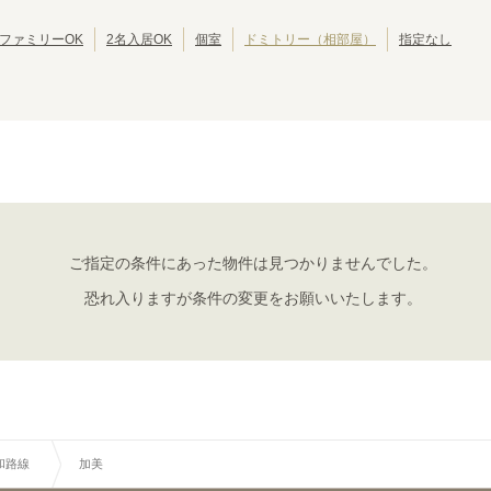
JRゆめ咲線
池田市
JR東西線
岸和田市
(
2
)
(
8
)
(
(
2
28
)
)
JR関西空港線
大東市
JR宝塚線
泉大津市
(
1
)
(
4
)
(
(
1
27
)
)
ファミリーOK
2名入居OK
個室
ドミトリー（相部屋）
指定なし
JR播但線
摂津市
JR和歌山線
四條畷市
(
1
)
(
8
)
(
1
)
(
2
)
紀勢本線(和歌山～和歌山市)
おおさか東線
(
2
)
(
46
)
大和路線
奈良
郡山
(
3
)
(
1
)
ご指定の条件にあった物件は見つかりませんでした。
加美
平野
(
3
)
(
1
)
恐れ入りますが条件の変更をお願いいたします。
新今宮
ＪＲ難波
(
2
)
(
1
)
和路線
加美