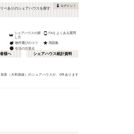
ログイン
リーありのシェアハウスを探す
シェアハウスの探
FAQ よくある質問
し方
物件選びのコツ
用語集
生活の注意点
者様へ
シェアハウス統計資料
＊
加美（大和路線）
のシェアハウスが、
0
件あります
本町・船場
さ行
(
8
)
な行
大阪ベイエリア
(
23
)
ま行
南河内
(
2
)
JR神戸線(大阪～神戸)
豊中市
(
15
)
(
56
)
和歌山
(
1
)
JR山陽本線(姫路～岡山)
高槻市
(
7
)
(
5
)
奈良線
寝屋川市
(
24
(
)
4
)