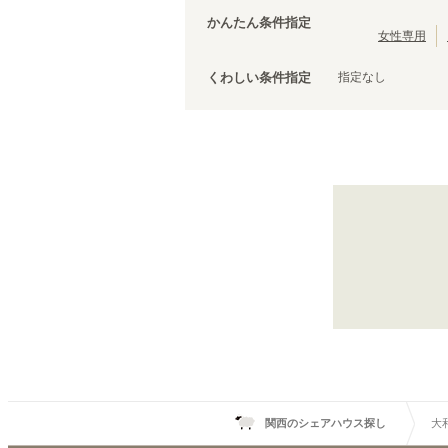
大阪環状線
泉佐野市
(
3
)
(
103
)
かんたん条件指定
羽衣線
松原市
(
(
1
2
)
)
女性専用
JR姫新線(姫路～佐用)
泉南市
(
1
)
(
5
)
指定なし
くわしい条件指定
きのくに線
(
1
)
山陽新幹線
(
15
)
大和路線
王寺
(
1
)
天王寺
(
9
)
関西のシェアハウス探し
大