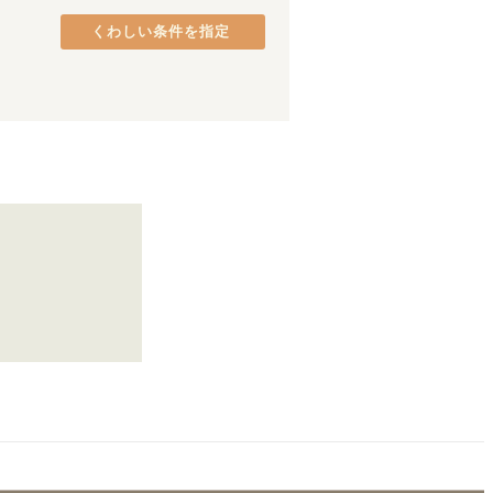
阪和線(天王寺～和歌山)
熊取町
(
2
)
(
32
)
くわしい条件を指定
JR加古川線
貝塚市
(
1
)
(
1
)
万葉まほろば線
八尾市
(
1
)
(
6
)
東海道新幹線
(
21
)
法隆寺
(
1
)
東部市場前
(
2
)