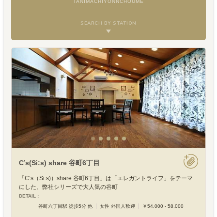
TANIMACHIYONNCHOUME
SEARCH BY STATION
C’s(Si:s) share 谷町6丁目
「C’s（Si:s)）share 谷町6丁目」は「エレガントライフ」をテーマ
にした、弊社シリーズで大人気の谷町
DETAIL :
谷町六丁目駅 徒歩5分 他
女性 外国人歓迎
￥54,000 - 58,000