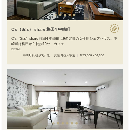
C’s（Si:s） share 梅田4 中崎町
C‘s（Si:s）share 梅田4 中崎町は9名定員の女性用シェアハウス。中
崎町は梅田から徒歩10分。カフェ
DETAIL :
中崎町駅 徒歩3分 他
女性 外国人歓迎
￥53,000 - 54,000