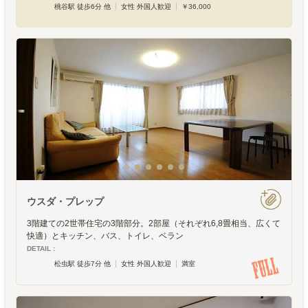
桃谷駅 徒歩6分 他
女性 外国人歓迎
￥36,000
ウスダ・プレップ
3階建ての2世帯住宅の3階部分。2部屋（それぞれ6,8畳相当、広くて
快適）とキッチン、バス、トイレ、ベラン
DETAIL :
松虫駅 徒歩7分 他
女性 外国人歓迎
満室