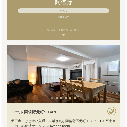
阿倍野
アベノ
ABENO
SEARCH BY STATION
エール 阿倍野元町SHARE
天王寺にほど近い交通・生活便利な阿倍野区元町エリア！120平米オ
ーバーの賃貸マンションOwner’s room