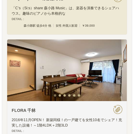
「C‘s（Si:s）share 森小路 Music」は、楽器を演奏できるシェアハ
ウス。趣味のピアノから本格的な
DETAIL :
森小路駅 徒歩4分 他
女性 外国人歓迎
￥39,000
FLORA 千林
2016年11月OPEN！ 新築同様！の一戸建てを女性10名でシェア！充
実した設備！～1階4LDK＋2階3LD
DETAIL :