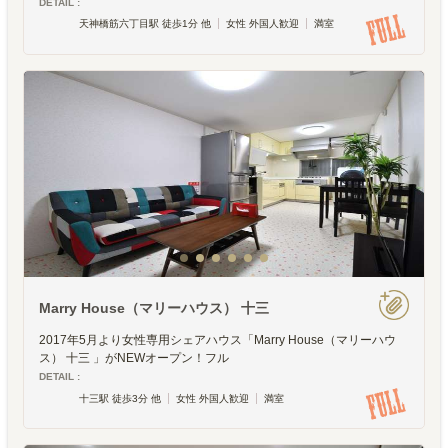
DETAIL :
天神橋筋六丁目駅 徒歩1分 他
女性 外国人歓迎
満室
Marry House（マリーハウス） 十三
2017年5月より女性専用シェアハウス「Marry House（マリーハウ
ス） 十三 」がNEWオープン！フル
DETAIL :
十三駅 徒歩3分 他
女性 外国人歓迎
満室