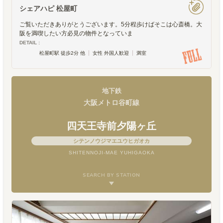
シェアハピ 松屋町
ご覧いただきありがとうございます。5分程歩けばそこは心斎橋。大
阪を満喫したい方必見の物件となっていま
DETAIL :
松屋町駅 徒歩2分 他
女性 外国人歓迎
満室
地下鉄
大阪メトロ谷町線
四天王寺前夕陽ヶ丘
シテンノウジマエユウヒガオカ
SHITENNOJI-MAE YUHIGAOKA
SEARCH BY STATION