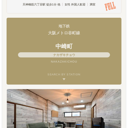
天神橋筋六丁目駅 徒歩1分 他
女性 外国人歓迎
満室
地下鉄
大阪メトロ谷町線
中崎町
ナカザキチョウ
NAKAZAKICHOU
SEARCH BY STATION