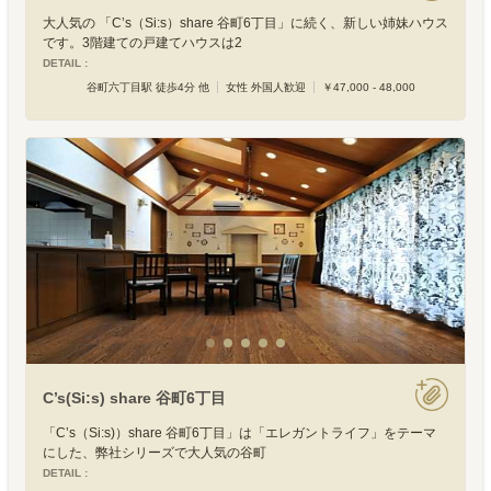
大人気の 「C’s（Si:s）share 谷町6丁目」に続く、新しい姉妹ハウス
です。3階建ての戸建てハウスは2
DETAIL :
谷町六丁目駅 徒歩4分 他
女性 外国人歓迎
￥47,000 - 48,000
C’s(Si:s) share 谷町6丁目
「C’s（Si:s)）share 谷町6丁目」は「エレガントライフ」をテーマ
にした、弊社シリーズで大人気の谷町
DETAIL :