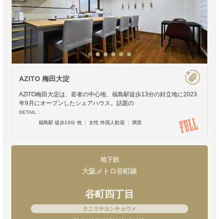
AZITO 梅田大淀
AZITO梅田大淀は、若者の中心地、福島駅徒歩13分の好立地に2023
年9月にオープンしたシェアハウス。話題の
DETAIL :
福島駅 徒歩13分 他
女性 外国人歓迎
満室
地下鉄
大阪メトロ谷町線
谷町四丁目
タニマチヨンチョウメ