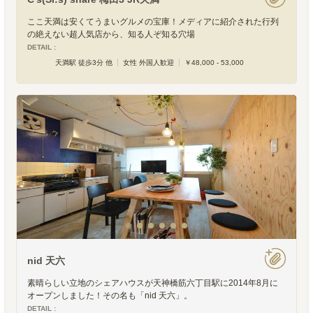
ここ天満は安くてうまいグルメの宝庫！メディアに紹介された行列
の絶えない超人気店から、知る人ぞ知る穴場
DETAIL :
天満駅 徒歩3分 他
女性 外国人歓迎
￥48,000 - 53,000
nid 天六
素晴らしい立地のシェアハウスが天神橋筋六丁目駅に2014年8月に
オープンしました！その名も「nid 天六」。
DETAIL :