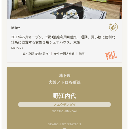
Mint
2017年5月オープン。5駅3沿線利用可能で、通勤、買い物に便利な
場所に位置する女性専用シェアハウス。京阪
DETAIL :
森小路駅 徒歩4分 他
女性 外国人歓迎
満室
地下鉄
大阪メトロ谷町線
野江内代
ノエウチンダイ
NOEUCHINNDAI
SEARCH BY STATION