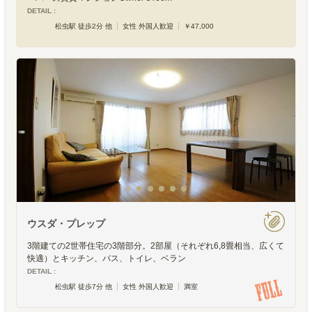
DETAIL :
松虫駅 徒歩2分 他
女性 外国人歓迎
￥47,000
ウスダ・プレップ
3階建ての2世帯住宅の3階部分。2部屋（それぞれ6,8畳相当、広くて
快適）とキッチン、バス、トイレ、ベラン
DETAIL :
松虫駅 徒歩7分 他
女性 外国人歓迎
満室