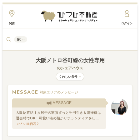
関西
ログイン
駅
大阪メトロ谷町線
の女性専用
のシェアハウス
くわしい条件
MESSAGE
対象エリアのメッセージ
MESSAGE
大阪駅直結！入居中の家賃ずっと千円引き＆清掃費は
退去時でOK！可愛い猫の預かりボランティアをしな
がら暮らせます。只今2匹の猫が入居中です。
メゾン 猫目石