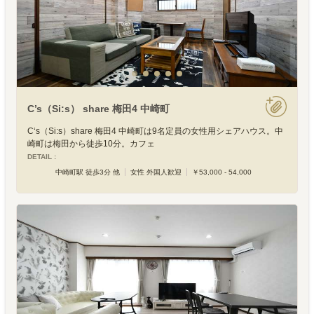
C’s（Si:s） share 梅田4 中崎町
C‘s（Si:s）share 梅田4 中崎町は9名定員の女性用シェアハウス。中
崎町は梅田から徒歩10分。カフェ
DETAIL :
中崎町駅 徒歩3分 他
女性 外国人歓迎
￥53,000 - 54,000