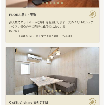
FLORA 谷6・玉造
少人数でアットホームな毎日をお届けします。女の子だけのシェア
ハウス。都心の中の閑静な住宅街にあり、風
DETAIL :
玉造駅 徒歩5分 他
女性 外国人歓迎
￥43,000
C’s(Si:s) share 谷町7丁目