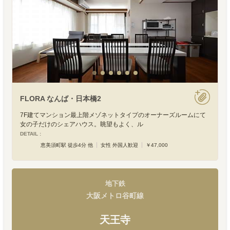
FLORA なんば・日本橋2
7F建てマンション最上階メゾネットタイプのオーナーズルームにて
女の子だけのシェアハウス。眺望もよく、ル
DETAIL :
恵美須町駅 徒歩4分 他
女性 外国人歓迎
￥47,000
地下鉄
大阪メトロ谷町線
天王寺