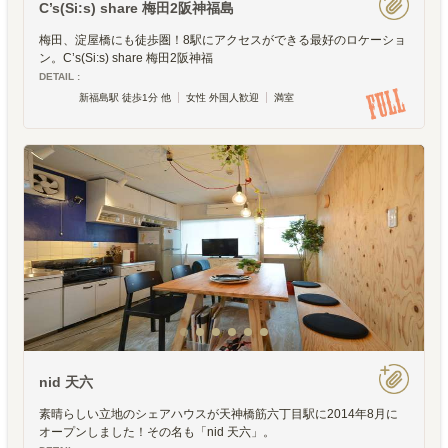
C’s(Si:s) share 梅田2阪神福島
梅田、淀屋橋にも徒歩圏！8駅にアクセスができる最好のロケーショ
ン。C’s(Si:s) share 梅田2阪神福
DETAIL :
新福島駅 徒歩1分 他
女性 外国人歓迎
満室
nid 天六
素晴らしい立地のシェアハウスが天神橋筋六丁目駅に2014年8月に
オープンしました！その名も「nid 天六」。