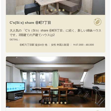
C’s(Si:s) share 谷町7丁目
大人気の 「C’s（Si:s）share 谷町6丁目」に続く、新しい姉妹ハウス
です。3階建ての戸建てハウスは2
DETAIL :
谷町六丁目駅 徒歩4分 他
女性 外国人歓迎
￥47,000 - 48,000