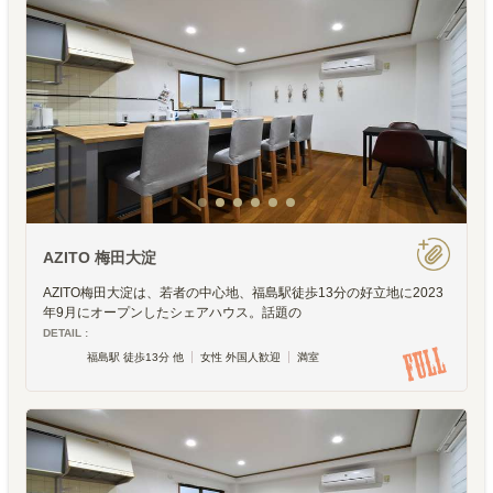
AZITO 梅田大淀
AZITO梅田大淀は、若者の中心地、福島駅徒歩13分の好立地に2023
年9月にオープンしたシェアハウス。話題の
DETAIL :
福島駅 徒歩13分 他
女性 外国人歓迎
満室