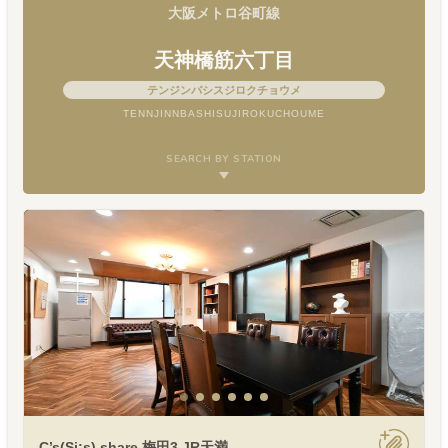
大阪メトロ谷町線
天神橋筋六丁目
テンジンバシスジロクチョウメ
TENNJINNBASHISUJIROKUCHOUME
SEARCH BY STATION
C’s(Si:s) share 梅田3 JR天満