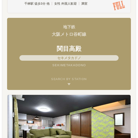
千林駅 徒歩3分 他
女性 外国人歓迎
満室
地下鉄
大阪メトロ谷町線
関目高殿
セキメタカドノ
SEKIMETAKADONO
SEARCH BY STATION