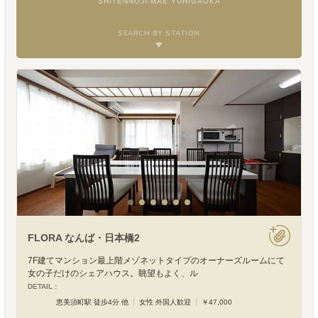
SHITENNOJI-MAE YUHIGAOKA
SEARCH BY STATION
FLORA なんば・日本橋2
7F建てマンション最上階メゾネットタイプのオーナーズルームにて
女の子だけのシェアハウス。眺望もよく、ル
DETAIL :
恵美須町駅 徒歩4分 他
女性 外国人歓迎
￥47,000