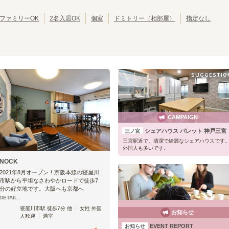
JRゆめ咲線
池田市
JR東西線
岸和田市
(
2
)
(
8
)
(
(
2
28
)
)
JR関西空港線
大東市
JR宝塚線
泉大津市
(
1
)
(
4
)
(
(
1
27
)
)
ファミリーOK
2名入居OK
個室
ドミトリー（相部屋）
指定なし
JR播但線
摂津市
JR和歌山線
四條畷市
(
1
)
(
8
)
(
1
)
(
2
)
紀勢本線(和歌山～和歌山市)
おおさか東線
(
2
)
(
46
)
SUGGESTIO
CAMPAIGN
シェアハウス パレット 神戸三宮
三ノ宮
三宮駅近で、清潔で綺麗なシェアハウスです
外国人も多いです。
NOCK
2021年8月オープン！京阪本線の寝屋川
市駅から平坦なさわやかロードで徒歩7
分の好立地です。大阪へも京都へ
DETAIL :
寝屋川市駅 徒歩7分 他
女性 外国
お知らせ
人歓迎
満室
EVENT REPORT
お知らせ