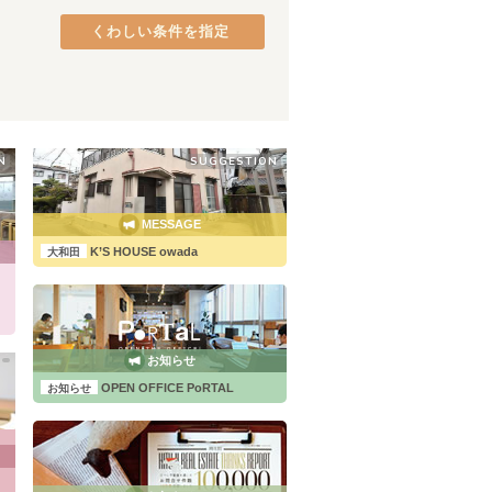
阪和線(天王寺～和歌山)
熊取町
(
2
)
(
32
)
くわしい条件を指定
JR加古川線
貝塚市
(
1
)
(
1
)
万葉まほろば線
八尾市
(
1
)
(
6
)
東海道新幹線
(
21
)
N
SUGGESTION
MESSAGE
K’S HOUSE owada
大和田
。
お知らせ
OPEN OFFICE PoRTAL
お知らせ