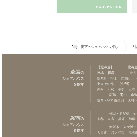
SUGGESTION
関西のシェアハウス探し
大
【
北海道
】
北海
全国
の
茨城
群馬
渋谷
シェアハウス
錦糸町・押上
自由が丘
東京その他
【
中部
】
を探す
静岡
浜松
長野
三重
広島
岡山
徳
博多・福岡市東部
天神
梅田・淀屋橋
心
関西
の
京都
奈良
兵庫
和歌
シェアハウス
大阪市
東大阪市
を探す
大東市
泉大津市
貝塚