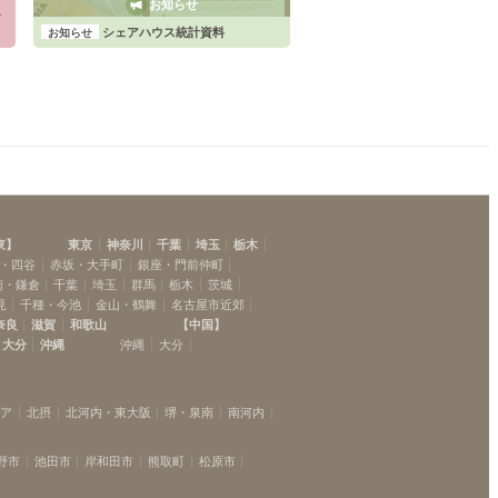
お知らせ
レ
シェアハウス統計資料
お知らせ
東
】
東京
神奈川
千葉
埼玉
栃木
・四谷
赤坂・大手町
銀座・門前仲町
南・鎌倉
千葉
埼玉
群馬
栃木
茨城
見
千種・今池
金山・鶴舞
名古屋市近郊
奈良
滋賀
和歌山
【
中国
】
大分
沖縄
沖縄
大分
リア
北摂
北河内・東大阪
堺・泉南
南河内
野市
池田市
岸和田市
熊取町
松原市