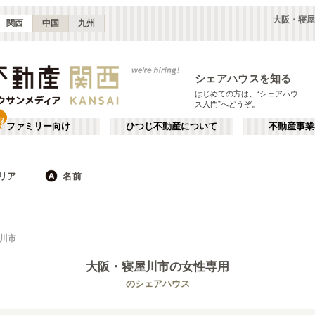
大阪・寝屋
関西
中国
九州
シェアハウスを知る
はじめての方は、“シェアハウ
ス入門”へどうぞ。
ファミリー向け
ひつじ不動産について
不動産事業
リア
名前
大阪
京都
JR
兵庫
地下鉄
奈良
私鉄
滋賀
和歌山
心斎橋・なんば
か行
天王寺
が行
川市
(
16
)
(
47
)
た行
だ行
天満・京橋
上本町・鶴橋
(
32
)
(
41
)
大阪
・寝屋川市
の女性専用
ば行
ぱ行
北河内・東大阪
堺・泉南
(
34
)
(
22
)
琵琶湖線
大阪市
JR京都線
東大阪市
(
183
(
25
)
)
(
(
15
53
)
)
のシェアハウス
ら行
わ行
奈良
兵庫
(
11
)
(
99
)
大和路線
堺市
JR神戸線(神戸～姫路)
箕面市
(
11
)
(
24
)
(
8
)
(
43
)
嵯峨野線
茨木市
学研都市線
門真市
(
5
)
(
38
)
(
4
)
(
15
)