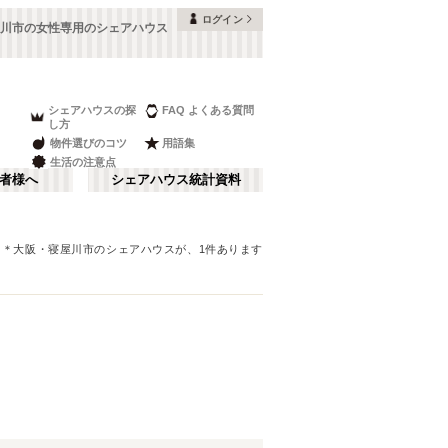
ログイン
川市の女性専用のシェアハウス
シェアハウスの探
FAQ よくある質問
し方
物件選びのコツ
用語集
生活の注意点
者様へ
シェアハウス統計資料
＊
大阪
・寝屋川市
のシェアハウスが、
1
件あります
本町・船場
さ行
(
8
)
な行
大阪ベイエリア
(
23
)
ま行
南河内
(
2
)
JR神戸線(大阪～神戸)
豊中市
(
15
)
(
56
)
和歌山
(
1
)
JR山陽本線(姫路～岡山)
高槻市
(
7
)
(
5
)
奈良線
寝屋川市
(
24
(
)
4
)