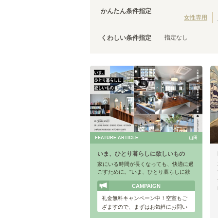
大阪環状線
泉佐野市
(
3
)
(
103
)
かんたん条件指定
羽衣線
松原市
(
(
1
2
)
)
女性専用
JR姫新線(姫路～佐用)
泉南市
(
1
)
(
5
)
指定なし
くわしい条件指定
きのくに線
(
1
)
山陽新幹線
(
15
)
FEATURE ARTICLE
山田
いま、ひとり暮らしに欲しいもの
家にいる時間が長くなっても、快適に過
ごすために。"いま、ひとり暮らしに欲
しいもの"が全部詰まったシェアハウ
CAMPAIGN
ス、「LIGHTS APARTMENT」。
礼金無料キャンペーン中！空室もご
ざますので、まずはお気軽にお問い
合わせください◎