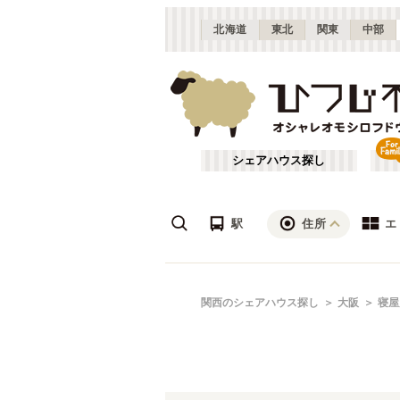
北海道
東北
関東
中部
シェアハウス探し
駅
住所
エ
梅田・淀屋橋
あ行
関西のシェアハウス探し
大阪
寝屋
(
23
)
ざ行
新大阪
(
19
)
は行
北摂
(
53
)
JR北陸本線(米原～敦賀)
大阪
(
1
)
や行
京都
(
124
)
JR湖西線
吹田市
(
14
(
)
24
)
滋賀
(
7
)
JR山陽本線(兵庫～和田岬)
枚方市
(
6
)
(
1
)