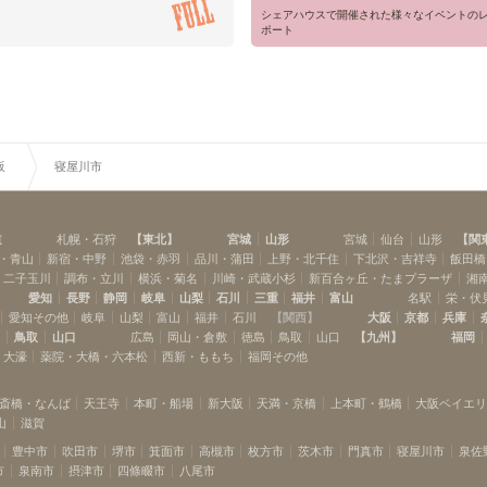
シェアハウスで開催された様々なイベントの
ポート
阪
寝屋川市
道
札幌・石狩
【
東北
】
宮城
山形
宮城
仙台
山形
【
関
・青山
新宿・中野
池袋・赤羽
品川・蒲田
上野・北千住
下北沢・吉祥寺
飯田橋
・二子玉川
調布・立川
横浜・菊名
川崎・武蔵小杉
新百合ヶ丘・たまプラーザ
湘
愛知
長野
静岡
岐阜
山梨
石川
三重
福井
富山
名駅
栄・伏
愛知その他
岐阜
山梨
富山
福井
石川
【
関西
】
大阪
京都
兵庫
島
鳥取
山口
広島
岡山・倉敷
徳島
鳥取
山口
【
九州
】
福岡
・大濠
薬院・大橋・六本松
西新・ももち
福岡その他
斎橋・なんば
天王寺
本町・船場
新大阪
天満・京橋
上本町・鶴橋
大阪ベイエ
山
滋賀
豊中市
吹田市
堺市
箕面市
高槻市
枚方市
茨木市
門真市
寝屋川市
泉佐
市
泉南市
摂津市
四條畷市
八尾市