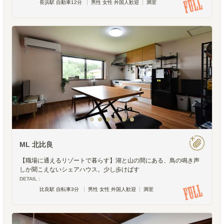
長浜駅 自動車12分
男性 女性 外国人歓迎
満室
ML 北比良
【職場に通えるリゾートで暮らす】湖と山の間にある、鳥の鳴き声
しか聞こえないシェアハウス。少し歩けばす
DETAIL :
比良駅 自転車3分
男性 女性 外国人歓迎
満室