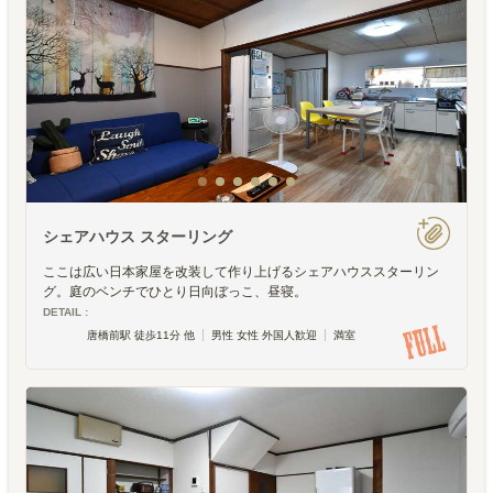
シェアハウス スターリング
ここは広い日本家屋を改装して作り上げるシェアハウススターリン
グ。庭のベンチでひとり日向ぼっこ、昼寝。
DETAIL :
唐橋前駅 徒歩11分 他
男性 女性 外国人歓迎
満室