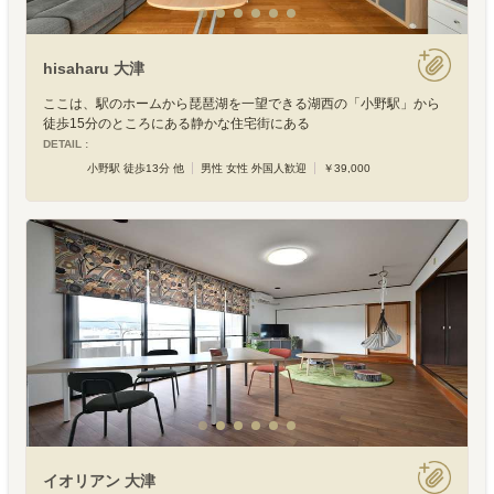
hisaharu 大津
ここは、駅のホームから琵琶湖を一望できる湖西の「小野駅」から
徒歩15分のところにある静かな住宅街にある
DETAIL :
小野駅 徒歩13分 他
男性 女性 外国人歓迎
￥39,000
イオリアン 大津