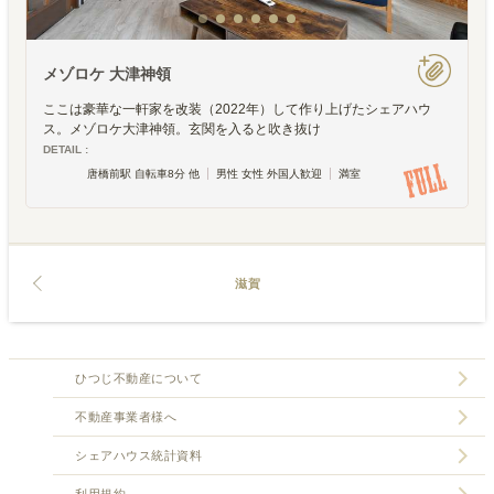
メゾロケ 大津神領
ここは豪華な一軒家を改装（2022年）して作り上げたシェアハウ
ス。メゾロケ大津神領。玄関を入ると吹き抜け
DETAIL :
唐橋前駅 自転車8分 他
男性 女性 外国人歓迎
満室
滋賀
ひつじ不動産について
不動産事業者様へ
シェアハウス統計資料
利用規約