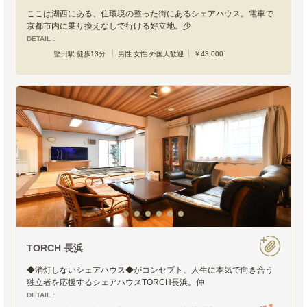
ここは湖西にある、住環境の整った街にあるシェアハウス。電車で
京都市内に乗り換えなしで行ける好立地。少
DETAIL :
堅田駅 徒歩13分
男性 女性 外国人歓迎
￥43,000
TORCH 長浜
◆消灯しないシェアハウス◆がコンセプト、人生に本気で向き合う
独立者を応援するシェアハウスTORCH長浜。仲
DETAIL :