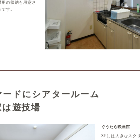
材用の収納も用意さ
心です。
ヤードにシアタールーム
家は遊技場
ぐうたら映画館
3Fには大きなスク