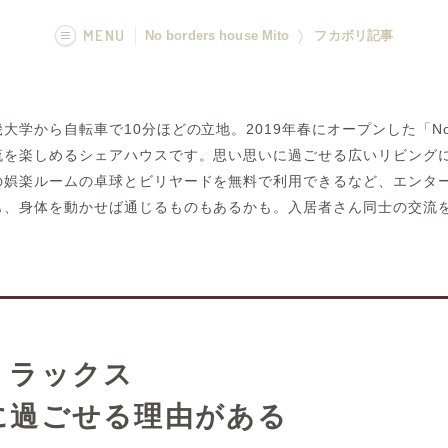
MENU
No borders house Mito
フカボリ記事
画像一覧
から自転車で10分ほどの立地。2019年春にオープンした「No borde
フカボリ記事
流を楽しめるシェアハウスです。思い思いに過ごせる広いリビング
の娯楽ルームの卓球とビリヤードを無料で利用できるなど、エンタ
も、身体を動かせば通じるものもあるかも。入居者さん同士の交流
リラックス
に過ごせる理由がある