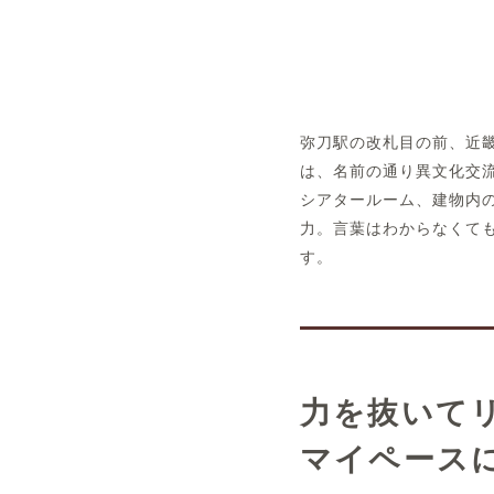
概要
弥刀駅の改札目の前、近畿大学
運営者
は、名前の通り異文化交
シアタールーム、建物内
力。言葉はわからなくて
す。
力を抜いて
マイペース