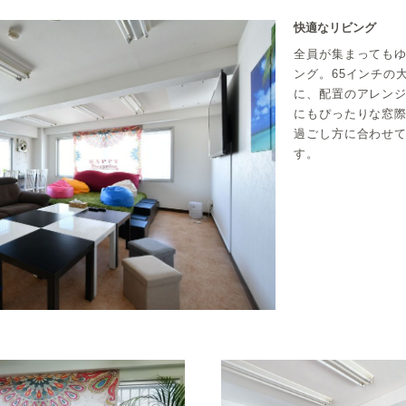
快適なリビング
全員が集まっても
ング。65インチの
に、配置のアレンジ
にもぴったりな窓
過ごし方に合わせ
す。