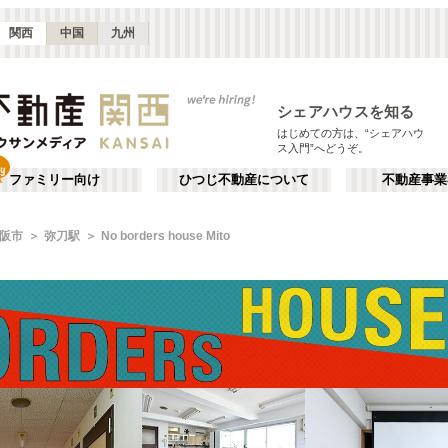
関西
中国
九州
シェアハウスを知る
はじめての方は、“シェアハウ
ス入門”へどうぞ。
ファミリー向け
ひつじ不動産について
不動産事業
阪市
弥刀駅
No borders house Mito