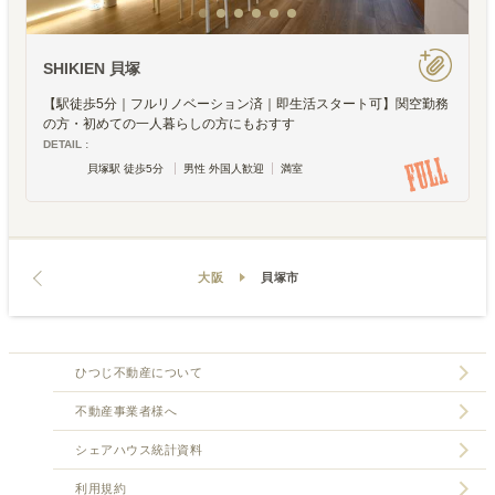
SHIKIEN 貝塚
【駅徒歩5分｜フルリノベーション済｜即生活スタート可】関空勤務
の方・初めての一人暮らしの方にもおすす
DETAIL :
貝塚駅 徒歩5分
男性 外国人歓迎
満室
大阪
貝塚市
ひつじ不動産について
不動産事業者様へ
シェアハウス統計資料
利用規約