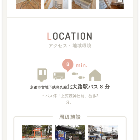
L
OCATION
アクセス・地域環境
8
min.
北大路駅
バス
8
分
京都市営地下鉄烏丸線
＊バス停「上賀茂神社前」徒歩3
分。
周辺施設