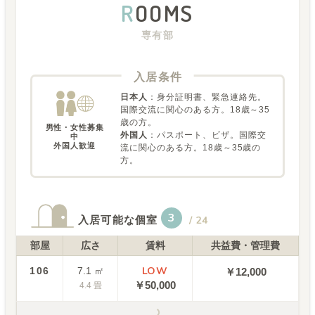
R
OOMS
専有部
入居条件
日本人
：
身分証明書、緊急連絡先。
国際交流に関心のある方。18歳～35
歳の方。
男性・女性募集
外国人
：
パスポート、ビザ。国際交
中

外国人歓迎
流に関心のある方。18歳～35歳の
方。
3
入居可能な個室
/
24
部屋
広さ
賃料
共益費・管理費
LOW
106
7.1
㎡
￥12,000
￥
50,000
4.4
畳