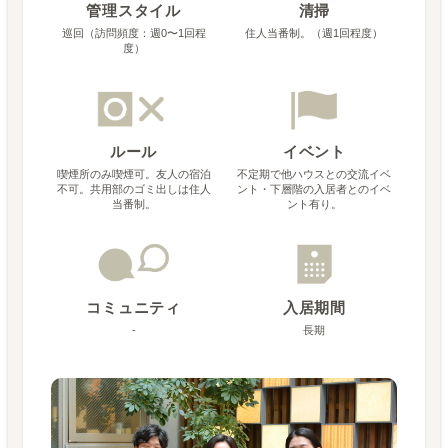
管理スタイル
清掃
巡回（訪問頻度：週0〜1回程
住人当番制。（週1回程度）
度）
ルール
イベント
喫煙所のみ喫煙可。友人の宿泊
不定期で他ハウスとの交流イベ
不可。共用部のゴミ出しは住人
ント・下層階の入居者とのイベ
当番制。
ント有り。
コミュニティ
入居期間
-
長期