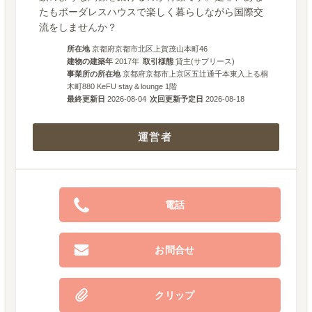
たもボーダレスハウスで楽しく暮らしながら国際交
流をしませんか？
所在地
京都府京都市北区上賀茂山本町46
建物の建築年
2017
年
取引様態
貸主(サブリース)
事業所の所在地
京都府京都市上京区五辻通千本東入上る桐
木町880 KeFU stay＆lounge 1階
最終更新日
2026-08-04
次回更新予定日
2026-08-18
運営者
電話
お問合せ
クリップ