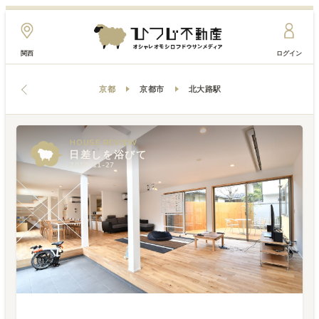
関西
ログイン
京都
京都市
北大路駅
HOUSE
HOUSE
REVIEW
REVIEW
日差しを浴びて
日差しを浴びて
2017-11-27
2017-11-27