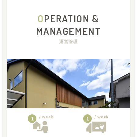
O
PERATION &
MANAGEMENT
運営管理
/ week
/ week
1
1