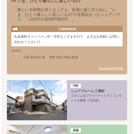
いま、ひとり暮らしに欲しいもの
家にいる時間が長くなっても、快適に過ごすために。"い
ま、ひとり暮らしに欲しいもの"が全部詰まったシェアハウ
ス、「LIGHTS APARTMENT」。
CAMPAIGN
礼金無料キャンペーン中！空室もござますので、まずはお気軽にお問い
合わせください◎
DETAIL :
山田 徒歩5分 他
男性 女性 外国人歓迎
SUGGESTION
円町
シェアブルーム 三番町
プロによるプライベートピアノコンサ
ートを開催（不定期）
高槻