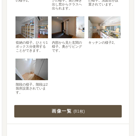
の様子2。
グの様子。奥の掃き
の様子。洗面台が設
出し窓からテラスへ
置されています。
出られます。
収納の様子。ひとり1
内部から見た玄関の
キッチンの様子2。
ボックス分使用する
様子。奥がリビング
ことができます。
です。
階段の様子。階段は2
箇所設置されていま
す。
画像一覧
(
81枚
)