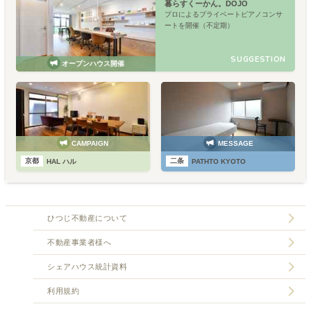
暮らすくーかん。DOJO
プロによるプライベートピアノコンサ
ートを開催（不定期）
SUGGESTION
オープンハウス開催
CAMPAIGN
MESSAGE
京都
二条
HAL ハル
PATHTO KYOTO
ひつじ不動産について
不動産事業者様へ
シェアハウス統計資料
利用規約