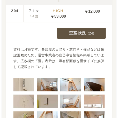
〜
HIGH
204
7.1
㎡
￥12,000
￥
53,000
4.4
畳
空室状況
(
24
)
賃料は月額です。各部屋の日当り・窓向き・備品などは確
認困難のため、運営事業者の自己申告情報を掲載していま
す。広さ欄の「畳」表示は、専有部面積を畳サイズに換算
して記載されています。