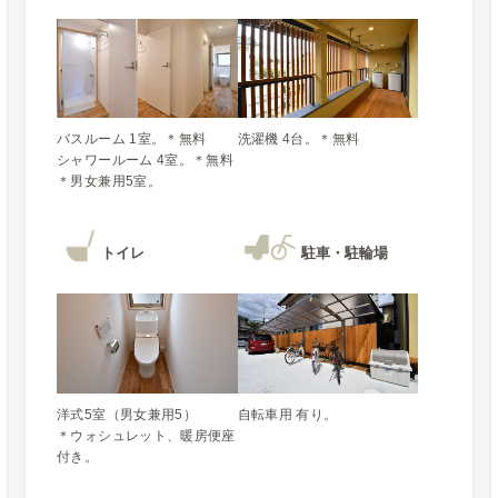
バスルーム 1室。＊無料

シャワールーム 4室。＊無料

＊男女兼用5室。
トイレ
駐車・駐輪場
洋式5室（男女兼用5）

自転車用 有り。
＊ウォシュレット、暖房便座
付き。