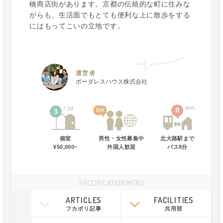
橋商店街があります。京都の伝統的な町に住みな
がらも、生活面でもとても便利な上に散歩をする
にはもってこいの立地です。
運営者
ボーダレスハウス株式会社
min.
24
8
OK
3
個室
男性・女性募集中
北大路駅
まで
¥50,000~
外国人歓迎
バス
8
分
SPECIFICATION MENU
ARTICLES
FACILITIES
フカボリ記事
共用部