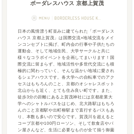
ボーダレスハウス 京都上賀茂
MENU
BORDERLESS HOUSE KYOTO KAMIGAM
日本の風情漂う町並みに建てられた「ボーダレス
概要
画像一覧
ハウス 京都上賀茂」は国際交流×地域交流をメイ
ンコンセプトに掲げ、町内会の行事や子供たちの
空室状況
運営者
運動会、そして地域住民、大学サークルと共に
様々なコラボイベントを企画してまいります！国
フカボリ記事
際交流に留まらず、地域活性や多世代交流にも積
極的に関わっていく、そんな温かい地域に愛され
るシェアハウスです。各大学への自転車でのアク
セスはもちろんのこと、京都のオシャレスポット
北山からも近く、とても住み良い町です。また、
徒歩3分の距離にある上賀茂神社には京都産業大
学へのシャトルバスをはじめ、北大路駅はもちろ
んのこと京都駅や出町柳駅まで直行するバスもあ
り、本数も多いので安心です。賀茂川を超えると
コープ京都や100円ローソン、そして飲食店やパ
ン屋さんなど、生活に必要なものが全て揃う御薗