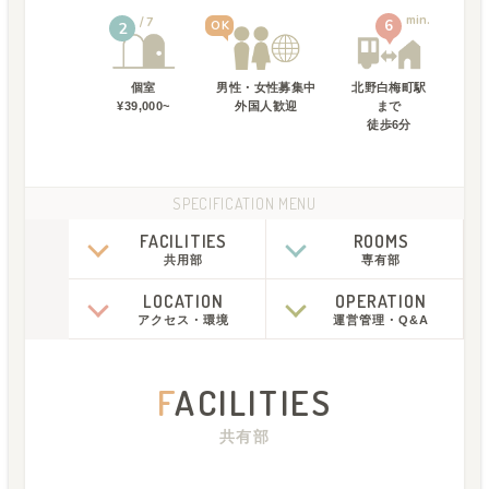
min.
7
6
OK
2
個室
男性・女性募集中
北野白梅町駅
¥39,000~
外国人歓迎
まで
徒歩
6
分
SPECIFICATION MENU
FACILITIES
ROOMS
共用部
専有部
LOCATION
OPERATION
アクセス
・
環境
運営管理
・
Q&A
F
ACILITIES
共有部