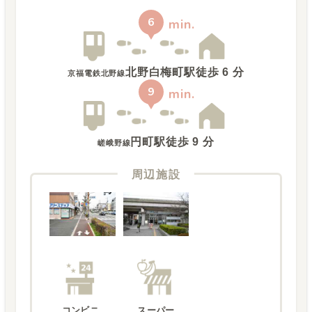
6
min.
北野白梅町駅
徒歩
6
分
京福電鉄北野線
9
min.
円町駅
徒歩
9
分
嵯峨野線
周辺施設
コンビニ
スーパー