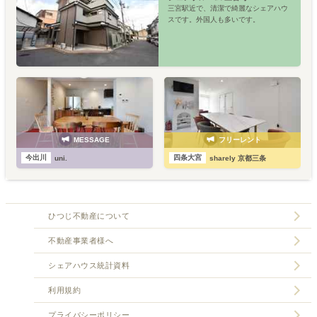
三宮駅近で、清潔で綺麗なシェアハウ
スです。外国人も多いです。
MESSAGE
フリーレント
今出川
四条大宮
uni.
sharely 京都三条
ひつじ不動産について
不動産事業者様へ
シェアハウス統計資料
利用規約
プライバシーポリシー