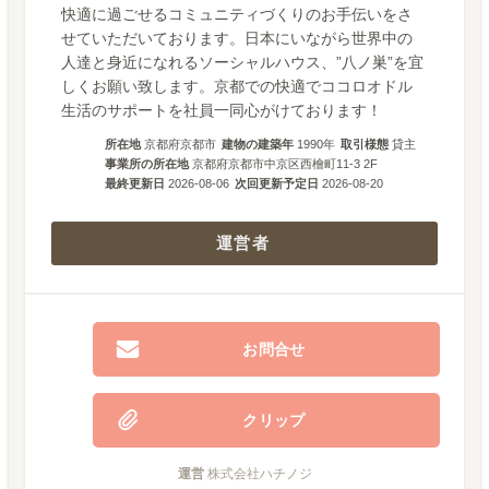
快適に過ごせるコミュニティづくりのお手伝いをさ
せていただいております。日本にいながら世界中の
人達と身近になれるソーシャルハウス、”八ノ巣”を宜
しくお願い致します。京都での快適でココロオドル
生活のサポートを社員一同心がけております！
所在地
京都府京都市
建物の建築年
1990
年
取引様態
貸主
事業所の所在地
京都府京都市中京区西檜町11-3 2F
最終更新日
2026-08-06
次回更新予定日
2026-08-20
運営者
お問合せ
クリップ
運営
株式会社ハチノジ