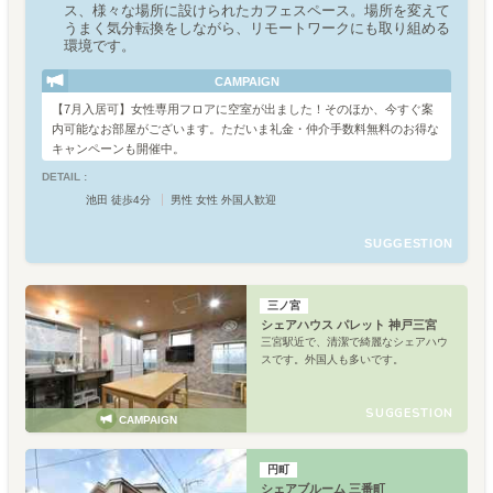
ス、様々な場所に設けられたカフェスペース。場所を変えて
うまく気分転換をしながら、リモートワークにも取り組める
環境です。
CAMPAIGN
【7月入居可】女性専用フロアに空室が出ました！そのほか、今すぐ案
内可能なお部屋がございます。ただいま礼金・仲介手数料無料のお得な
キャンペーンも開催中。
DETAIL :
池田 徒歩4分
男性 女性 外国人歓迎
SUGGESTION
三ノ宮
シェアハウス パレット 神戸三宮
三宮駅近で、清潔で綺麗なシェアハウ
スです。外国人も多いです。
SUGGESTION
CAMPAIGN
円町
シェアブルーム 三番町