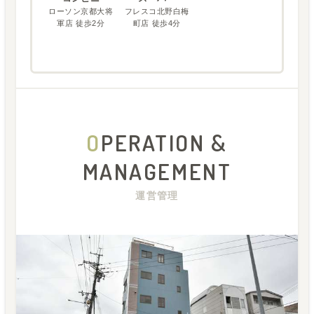
ローソン京都大将
フレスコ北野白梅
軍店 徒歩2分
町店 徒歩4分
O
PERATION &
MANAGEMENT
運営管理