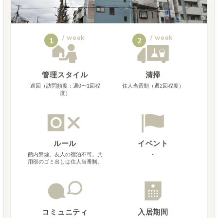
/ week
/ week
1
2
管理スタイル
清掃
巡回（訪問頻度：週0〜1回程
住人当番制（週2回程度）
度）
ルール
イベント
館内禁煙。友人の宿泊不可。共
-
用部のゴミ出しは住人当番制。
コミュニティ
入居期間