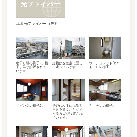
光ファイバー
回線 光ファイバー（無料）
物干し場の様子2。物
建物は交差点に面し
ウォシュレット付き
干し竿が設置されて
て建っています。
トイレの様子。
います。
リビングの様子2。
折戸の左手には洗面
キッチンの様子。
用具を置くことがで
きるカゴが設置され
ています。