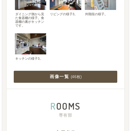
ダイニング側から見
リビングの様子3。
外階段の様子。
た食器棚の様子。食
器棚の裏がキッチン
です。
キッチンの様子3。
画像一覧
(
46枚
)
R
OOMS
専有部