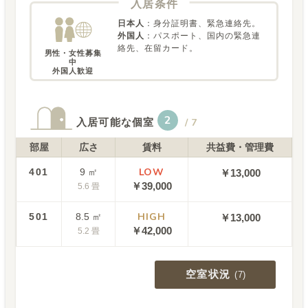
入居条件
日本人
：
身分証明書、緊急連絡先。
外国人
：
パスポート、国内の緊急連
絡先、在留カード。
男性・女性募集
中

外国人歓迎
2
入居可能な個室
/
7
部屋
広さ
賃料
共益費・管理費
LOW
401
9
㎡
￥13,000
￥
39,000
5.6
畳
HIGH
501
8.5
㎡
￥13,000
￥
42,000
5.2
畳
空室状況
(
7
)