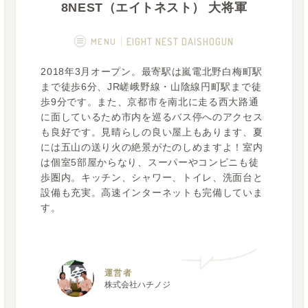
8NEST（エイトネスト） 大将軍
MENU
EIGHT NEST DAISHOGUN
2018年3月オープン。最寄駅は嵐電北野白梅町駅
概要
画像一覧
まで徒歩6分、JR嵯峨野線・山陰線円町駅まで徒
歩9分です。また、京都市を南北に走る西大路通
空室状況
運営者
に面しているため市内を巡るバス停へのアクセス
も良好です。見晴らしの良い屋上もあります、夏
には五山の送り火の絶景がたのしめますよ！室内
は個室5部屋からなり、スーパーやコンビニも徒
歩圏内。キッチン、シャワー、トイレ、洗面台と
設備も充実。高速インターネットも完備していま
す。
運営者
株式会社ハチノジ