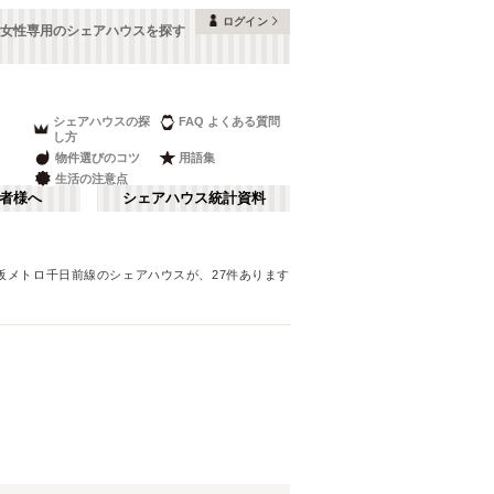
ログイン
女性専用のシェアハウスを探す
シェアハウスの探
FAQ よくある質問
し方
物件選びのコツ
用語集
生活の注意点
者様へ
シェアハウス統計資料
阪メトロ千日前線
のシェアハウスが、
27
件あります
本町・船場
さ行
(
8
)
な行
大阪ベイエリア
(
23
)
ま行
南河内
(
2
)
大阪メトロ谷町線
豊中市
(
15
)
(
70
)
和歌山
(
1
)
大阪メトロ堺筋線
高槻市
(
7
)
(
23
)
夢かもめ
寝屋川市
(
(
22
4
)
)