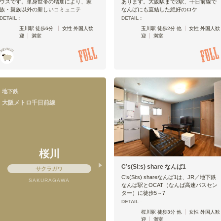
ウスです。単身世帯の増加により、家
あります。大阪駅まで2駅、千日前線で
族・親族以外の新しいコミュニテ
なんばにも直結した絶好のロケ
DETAIL :
DETAIL :
玉川駅 徒歩6分
女性 外国人歓
玉川駅 徒歩2分 他
女性 外国人歓
迎
満室
迎
満室
地下鉄
大阪メトロ千日前線
桜川
C’s(Si:s) share なんば1
サクラガワ
C’s(Si:s) shareなんば1は、JR／地下鉄
SAKURAGAWA
なんば駅とOCAT（なんば高速バスセン
ター）に徒歩5～7
DETAIL :
桜川駅 徒歩3分 他
女性 外国人歓
迎
満室