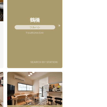
鶴橋
ツルハシ
TSURUHASHI
SEARCH BY STATION