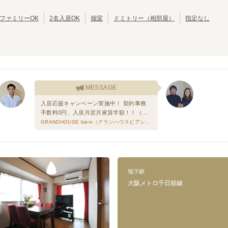
池田市
岸和田市
(
2
)
(
2
)
大東市
泉大津市
(
1
)
(
1
)
ファミリーOK
2名入居OK
個室
ドミトリー（相部屋）
指定なし
摂津市
四條畷市
(
1
)
(
1
)
大阪メトロ千日前線
野田阪神
玉川
(
4
)
(
4
)
なんば
日本橋
(
10
)
(
6
)
MESSAGE
今里
新深江
(
3
)
(
6
)
入居応援キャンペーン実施中！ 契約事務
手数料0円、入居月翌月家賃半額！！（共
益費は除きます） ワーキングホリデーの
GRANDHOUSE biem（グランハウスビアン）
方は保証会社無し契約可能です！！
地下鉄
大阪メトロ千日前線