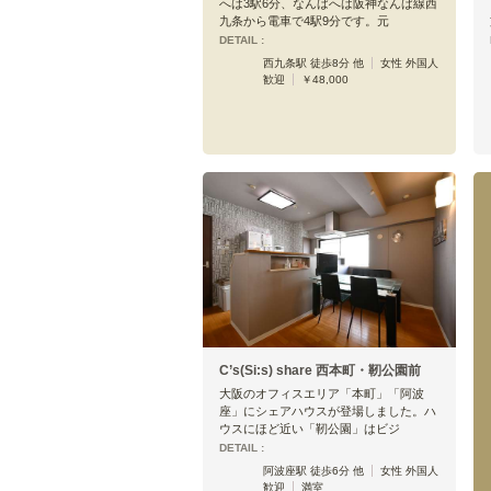
へは3駅6分、なんばへは阪神なんば線西
九条から電車で4駅9分です。元
DETAIL :
西九条駅 徒歩8分 他
女性 外国人
歓迎
￥48,000
C’s(Si:s) share 西本町・靭公園前
大阪のオフィスエリア「本町」「阿波
座」にシェアハウスが登場しました。ハ
ウスにほど近い「靭公園」はビジ
DETAIL :
阿波座駅 徒歩6分 他
女性 外国人
歓迎
満室