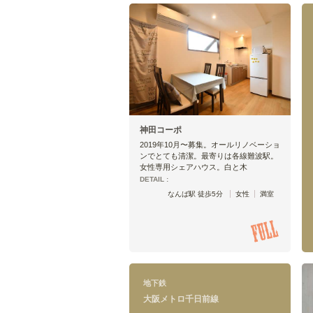
神田コーポ
2019年10月〜募集。オールリノベーショ
ンでとても清潔。最寄りは各線難波駅。
女性専用シェアハウス。白と木
DETAIL :
なんば駅 徒歩5分
女性
満室
地下鉄
大阪メトロ千日前線