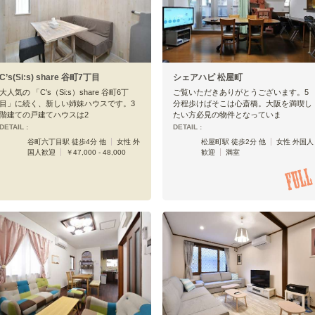
C’s(Si:s) share 谷町7丁目
シェアハピ 松屋町
大人気の 「C’s（Si:s）share 谷町6丁
ご覧いただきありがとうございます。5
目」に続く、新しい姉妹ハウスです。3
分程歩けばそこは心斎橋。大阪を満喫し
階建ての戸建てハウスは2
たい方必見の物件となっていま
DETAIL :
DETAIL :
谷町六丁目駅 徒歩4分 他
女性 外
松屋町駅 徒歩2分 他
女性 外国人
国人歓迎
￥47,000 - 48,000
歓迎
満室