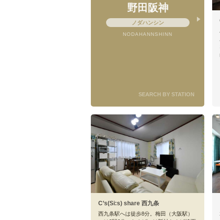
野田阪神
ノダハンシン
NODAHANNSHINN
SEARCH BY STATION
C’s(Si:s) share 西九条
西九条駅へは徒歩8分。梅田（大阪駅）