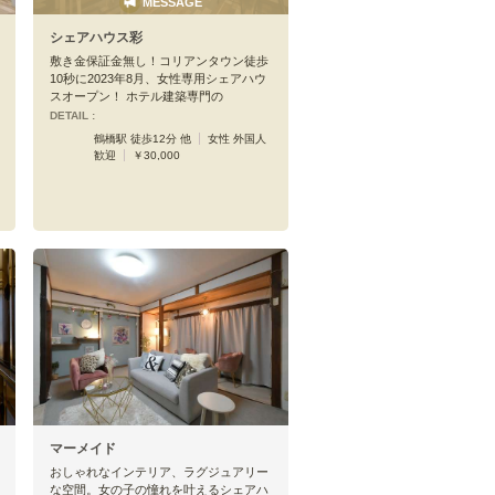
MESSAGE
シェアハウス彩
敷き金保証金無し！コリアンタウン徒歩
10秒に2023年8月、女性専用シェアハウ
スオープン！ ホテル建築専門の
DETAIL :
鶴橋駅 徒歩12分 他
女性 外国人
歓迎
￥30,000
マーメイド
おしゃれなインテリア、ラグジュアリー
な空間。女の子の憧れを叶えるシェアハ