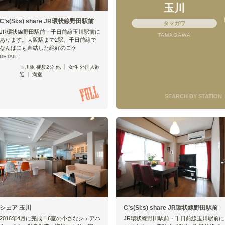
玉川
C’s(Si:s) share JR環状線野田駅前
タマガワ
JR環状線野田駅前・千日前線玉川駅前に
TAMAGAWA
あります。大阪駅まで2駅、千日前線で
なんばにも直結した絶好のロケ
DETAIL :
玉川駅 徒歩2分 他
女性 外国人歓
迎
満室
SEARCH BY STATION
シェア 玉川
C’s(Si:s) share JR環状線野田駅前
2016年4月に完成！6室の小さなシェアハ
JR環状線野田駅前・千日前線玉川駅前に