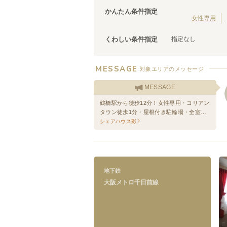
大阪メトロ今里筋線
泉佐野市
(
3
)
(
22
)
かんたん条件指定
松原市
(
2
)
女性専用
泉南市
(
1
)
指定なし
くわしい条件指定
MESSAGE
大阪メトロ千日前線
対象エリアのメッセージ
桜川
(
1
)
MESSAGE
鶴橋
(
14
)
鶴橋駅から徒歩12分！女性専用・コリアン
北巽
(
3
)
タウン徒歩1分・屋根付き駐輪場・全室エ
アコン完備・寝具・家具付き 入居期間制
シェアハウス彩
限なし！
地下鉄
大阪メトロ千日前線