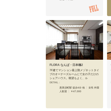
FLORA なんば・日本橋2
7F建てマンション最上階メゾネットタイ
プのオーナーズルームにて女の子だけの
シェアハウス。眺望もよく、ル
DETAIL :
恵美須町駅 徒歩4分 他
女性 外国
人歓迎
￥47,000