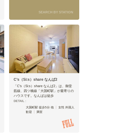
SEARCH BY STATION
C’s（Si:s）share なんば2
「C’s（Si:s）share なんば2」は、御堂
筋線、四ツ橋線「大国町駅」が最寄りの
ハウスです。なんばは徒歩
DETAIL :
大国町駅 徒歩5分 他
女性 外国人
歓迎
満室