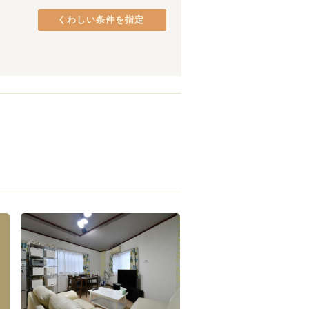
熊取町
(
2
)
くわしい条件を指定
貝塚市
(
1
)
八尾市
(
1
)
阿波座
(
1
)
谷町九丁目
(
5
)
小路
(
2
)