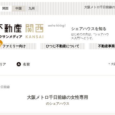
大阪メトロ千日前線の
関西
中国
九州
シェアハウスを知る
はじめての方は、“シェアハウ
ス入門”へどうぞ。
ファミリー向け
ひつじ不動産について
不動産事業
リア
名前
＊
大
大阪
京都
JR
兵庫
地下鉄
奈良
私鉄
滋賀
和歌山
心斎橋・なんば
か行
天王寺
が行
千日前線
(
16
)
(
47
)
た行
だ行
天満・京橋
上本町・鶴橋
(
32
)
(
41
)
大阪メトロ千日前線
の女性専用
ば行
ぱ行
北河内・東大阪
堺・泉南
(
34
)
(
22
)
京都市営地下鉄東西線
大阪市
大阪メトロ御堂筋線
東大阪市
(
183
)
(
55
)
(
15
)
(
68
)
のシェアハウス
ら行
わ行
奈良
兵庫
(
11
)
(
99
)
大阪メトロ中央線
堺市
大阪メトロ千日前線
箕面市
(
11
)
(
34
)
(
8
)
(
59
)
神戸市営地下鉄西神線
茨木市
神戸市営地下鉄山手線
門真市
(
5
)
(
7
)
(
4
)
(
21
)