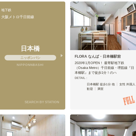
地下鉄
大阪メトロ千日前線
日本橋
FLORA なんば・日本橋駅前
ニッポンバシ
2020年1月OPEN！ 最寄駅地下鉄
NIPPONNBASHI
（Osaka Metro）千日前線・堺筋線『日
本橋駅』まで徒歩1分！のハ
DETAIL :
日本橋駅 徒歩1分 他
女性 外国人
歓迎
満室
SEARCH BY STATION