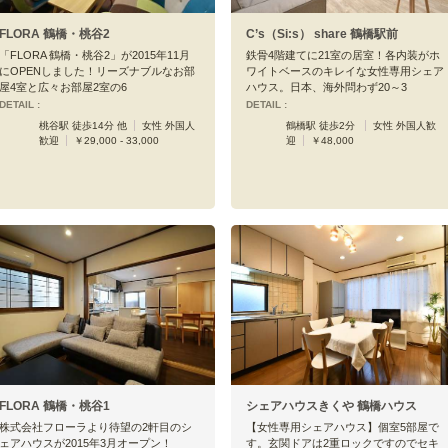
FLORA 鶴橋・桃谷2
C’s（Si:s） share 鶴橋駅前
「FLORA 鶴橋・桃谷2」が2015年11月
鉄骨4階建てに21室の居室！各内装がホ
にOPENしました！リーズナブルなお部
ワイトベースのキレイな女性専用シェア
屋4室と広々お部屋2室の6
ハウス。日本、海外問わず20～3
DETAIL :
DETAIL :
桃谷駅 徒歩14分 他
女性 外国人
鶴橋駅 徒歩2分
女性 外国人歓
歓迎
￥29,000 - 33,000
迎
￥48,000
FLORA 鶴橋・桃谷1
シェアハウスきくや 鶴橋ハウス
株式会社フローラより待望の2軒目のシ
【女性専用シェアハウス】個室5部屋で
ェアハウスが2015年3月オープン！
す。玄関ドアは2重ロックですのでセキ