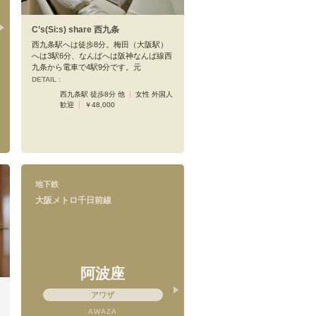
C’s(Si:s) share 西九条
西九条駅へは徒歩8分。梅田（大阪駅）
へは3駅6分、なんばへは阪神なんば線西
九条から電車で4駅9分です。元
DETAIL :
西九条駅 徒歩8分 他
女性 外国人
歓迎
￥48,000
地下鉄
大阪メトロ千日前線
阿波座
アワザ
AWAZA