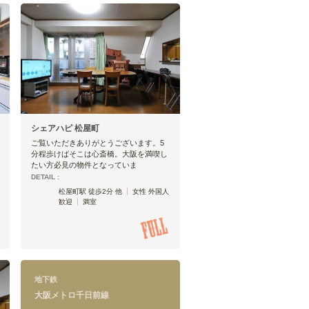
シェアハピ 松屋町
ご覧いただきありがとうございます。5
分程歩けばそこは心斎橋。大阪を満喫し
たい方必見の物件となっていま
DETAIL :
松屋町駅 徒歩2分 他
女性 外国人
歓迎
満室
地下鉄
大阪メトロ千日前線