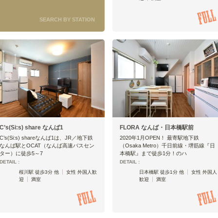
SEARCH BY STATION
C’s(Si:s) share なんば1
FLORA なんば・日本橋駅前
C’s(Si:s) shareなんば1は、JR／地下鉄
2020年1月OPEN！ 最寄駅地下鉄
なんば駅とOCAT（なんば高速バスセン
（Osaka Metro）千日前線・堺筋線『日
ター）に徒歩5～7
本橋駅』まで徒歩1分！のハ
DETAIL :
DETAIL :
桜川駅 徒歩3分 他
女性 外国人歓
日本橋駅 徒歩1分 他
女性 外国人
迎
満室
歓迎
満室