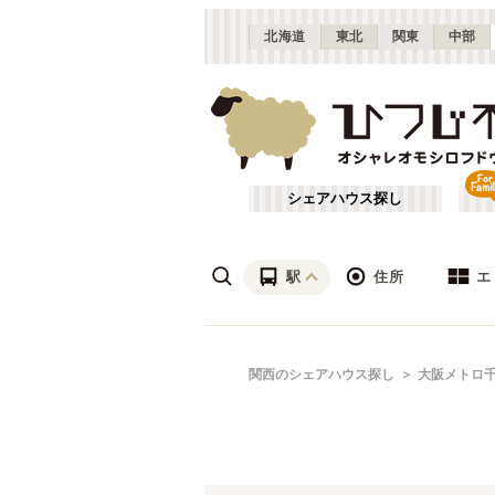
北海道
東北
関東
中部
シェアハウス探し
駅
住所
エ
梅田・淀屋橋
あ行
関西のシェアハウス探し
大阪メトロ
(
23
)
ざ行
新大阪
(
19
)
は行
北摂
(
53
)
京都市営地下鉄烏丸線
大阪
(
57
)
や行
京都
(
124
)
大阪メトロ四つ橋線
吹田市
(
14
)
(
32
)
滋賀
(
7
)
大阪メトロ長堀鶴見緑地線
枚方市
(
6
)
(
31
)