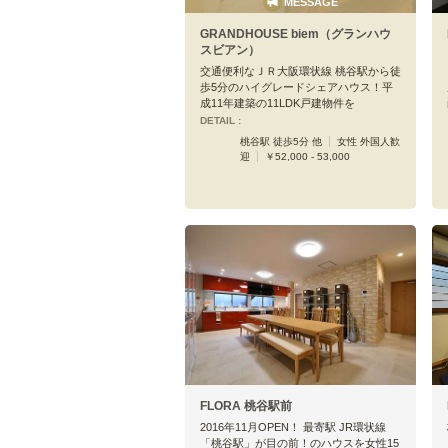
MESSAGE
GRANDHOUSE biem（グランハウ
スビアン）
交通便利なＪＲ大阪環状線 桃谷駅から徒
歩5分のハイグレードシェアハウス！平
成11年建築の11LDK戸建物件を
DETAIL :
桃谷駅 徒歩5分 他
女性 外国人歓
迎
￥52,000 - 53,000
FLORA 桃谷駅前
2016年11月OPEN！ 最寄駅 JR環状線
「桃谷駅」が目の前！のハウスを女性15