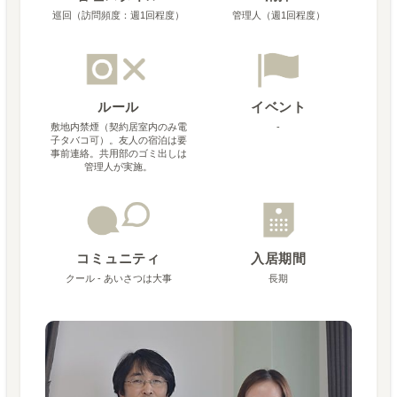
巡回（訪問頻度：週1回程度）
管理人（週1回程度）
ルール
イベント
敷地内禁煙（契約居室内のみ電
-
子タバコ可）。友人の宿泊は要
事前連絡。共用部のゴミ出しは
管理人が実施。
コミュニティ
入居期間
クール - あいさつは大事
長期