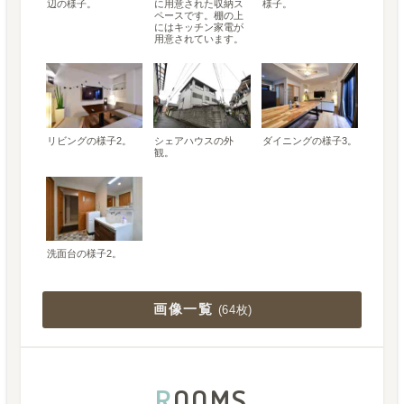
辺の様子。
に用意された収納ス
様子。
ペースです。棚の上
にはキッチン家電が
用意されています。
リビングの様子2。
シェアハウスの外
ダイニングの様子3。
観。
洗面台の様子2。
画像一覧
(
64枚
)
R
OOMS