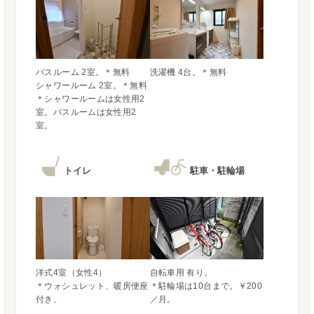
バスルーム 2室。＊無料

シャワールーム 2室。＊無料

＊シャワールームは女性用2
室。バスルームは女性用2
室。
トイレ
駐車・駐輪場
洋式4室（女性4）

自転車用 有り。

＊ウォシュレット、暖房便座
＊駐輪場は10台まで。￥200
付き。
／月。