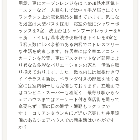
用意、更にオーブンレンジをはじめ加熱水蒸気ト
ースターなど一人暮らしでは中々手が届きにくい
ワンランク上の電化製品を揃えています。気にな
る浴室は大型バスを採用、浴室の他にシャワーボ
ックスを3室、洗面台はシャンプードレッサーを5
ヶ所、トイレは温水洗浄便座付きトイレを4室と
収容人数に比べ余裕のある内容でストレスフリー
な生活を約束します。各居室には全室エアコン・
カーテンを設置、更にデスクセットなど部屋によ
り異なる多彩なバリエーションの家具・備品を取
り揃えております。また、敷地内には屋根付きワ
イドテラスを新設、ベランダ付きの部屋を除く各
室には室内物干しも完備しております。立地面で
はコンビニ・スーパーも程近く、最寄り駅からシ
ェアハウスまではアーケード付き商店街を通って
傘要らず！雨の日の通学・通勤もラクラクで
す！！コリアンタウンもほど近い充実した共用設
備のあるシェアハウスでの新生活はいかがです
か？！