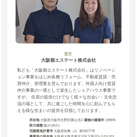
運営
大阪都エステート株式会社
私ども「大阪都エステート株式会社」はリノベーシ
ョン事業をはじめ各種リフォーム、不動産賃貸・売
買仲介、管理業を営んでおります。外国人向け賃貸
仲介事業の一環として派生したシェアハウス事業で
すが、 住居の提供だけでなく様々な出会い・文化交
流の場として、共に過ごした時間を心に刻んでもら
える様な住まいの提供を目指しております。
所在地
大阪府大阪市生野区勝山北2
建物の建築年
1999
年
取引様態
媒介(仲介)
宅建業免許番号
大阪府知事（2）第58277号
事業所の所在地
大阪府大阪市東淀川区下新庄5-2-53-203