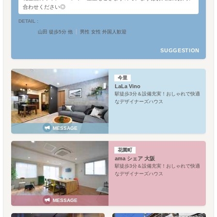
合わせください◎
DETAIL :
山田 徒歩5分 他
男性 女性 外国人歓迎
SUGGESTION
今里
LaLa Vino
駅徒歩3分＆設備充実！おしゃれで快適
なデザイナーズハウス
MESSAGE
花園町
ama シェア 大阪
駅徒歩3分＆設備充実！おしゃれで快適
なデザイナーズハウス
MESSAGE