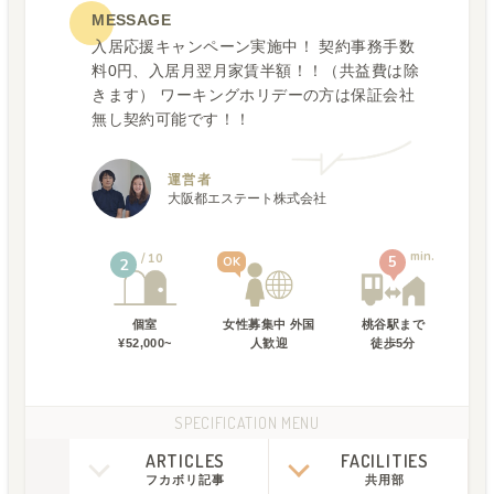
MESSAGE
入居応援キャンペーン実施中！ 契約事務手数
料0円、入居月翌月家賃半額！！（共益費は除
きます） ワーキングホリデーの方は保証会社
無し契約可能です！！
運営者
大阪都エステート株式会社
min.
10
5
OK
2
個室
女性募集中 外国
桃谷駅
まで
¥52,000~
人歓迎
徒歩
5
分
SPECIFICATION MENU
ARTICLES
FACILITIES
フカボリ記事
共用部