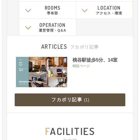
ROOMS
LOCATION
専有部
アクセス
・
環境
OPERATION
運営管理
・
Q&A
ARTICLES
フカボリ記事
桃谷駅徒歩5分、14室
特設ページ
フカボリ記事
(
1
)
F
ACILITIES