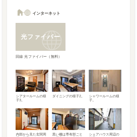
インターネット
光ファイバー
回線 光ファイバー（無料）
シアタールームの様
ダイニングの様子2。
シャワールームの様
子3。
子。
内部から見た玄関周
黒い棚は専有部ごと
シェアハウス周辺の