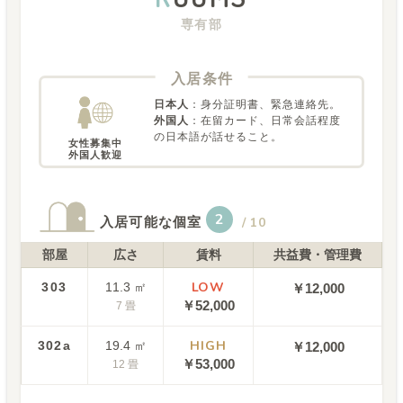
専有部
入居条件
日本人
：
身分証明書、緊急連絡先。
外国人
：
在留カード、日常会話程度
の日本語が話せること。
女性募集中

外国人歓迎
2
入居可能な個室
/
10
部屋
広さ
賃料
共益費・管理費
LOW
303
11.3
㎡
￥12,000
￥
52,000
7
畳
HIGH
302a
19.4
㎡
￥12,000
￥
53,000
12
畳