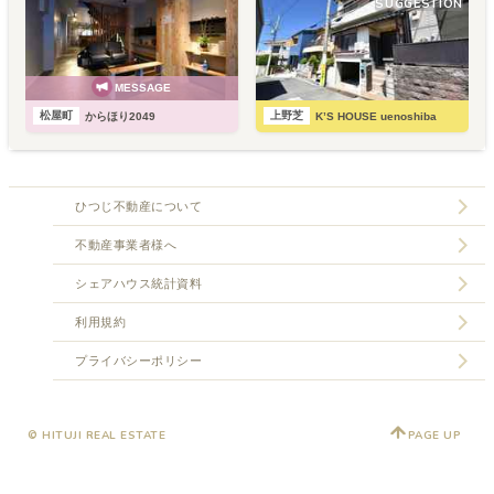
SUGGESTION
MESSAGE
松屋町
上野芝
からほり2049
K’S HOUSE uenoshiba
ひつじ不動産について
不動産事業者様へ
シェアハウス統計資料
利用規約
プライバシーポリシー
© HITUJI REAL ESTATE
PAGE UP