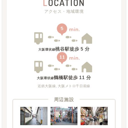
L
OCATION
アクセス・地域環境
5
min.
桃谷駅
徒歩
5
分
大阪環状線
11
min.
鶴橋駅
徒歩
11
分
大阪環状線
近鉄大阪線, 大阪メトロ千日前線
周辺施設