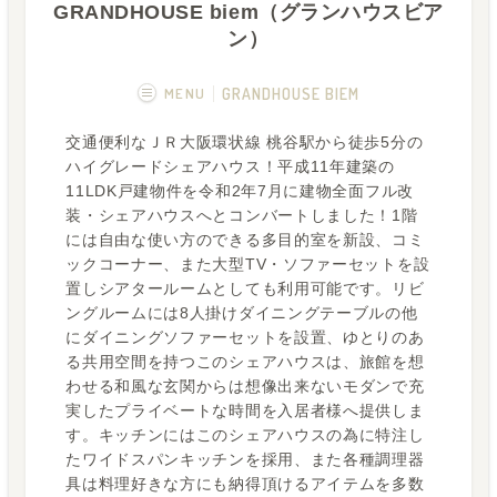
GRANDHOUSE biem（グランハウスビア
ン）
MENU
GRANDHOUSE BIEM
交通便利なＪＲ大阪環状線 桃谷駅から徒歩5分の
概要
画像一覧
ハイグレードシェアハウス！平成11年建築の
11LDK戸建物件を令和2年7月に建物全面フル改
空室状況
運営者
装・シェアハウスへとコンバートしました！1階
には自由な使い方のできる多目的室を新設、コミ
フカボリ記事
ックコーナー、また大型TV・ソファーセットを設
置しシアタールームとしても利用可能です。リビ
ングルームには8人掛けダイニングテーブルの他
にダイニングソファーセットを設置、ゆとりのあ
る共用空間を持つこのシェアハウスは、旅館を想
わせる和風な玄関からは想像出来ないモダンで充
実したプライベートな時間を入居者様へ提供しま
す。キッチンにはこのシェアハウスの為に特注し
たワイドスパンキッチンを採用、また各種調理器
具は料理好きな方にも納得頂けるアイテムを多数