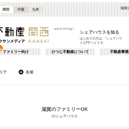
滋賀
関西
中国
九州
シェアハウスを知る
はじめての方は、“シェアハウ
ス入門”へどうぞ。
ファミリー向け
ひつじ不動産について
不動産事業
リア
名前
大阪
京都
JR
兵庫
地下鉄
奈良
私鉄
滋賀
和歌山
心斎橋・なんば
か行
天王寺
が行
(
16
)
(
47
)
た行
だ行
天満・京橋
上本町・鶴橋
(
32
)
(
41
)
滋賀
のファミリーOK
ば行
ぱ行
北河内・東大阪
堺・泉南
(
34
)
(
22
)
琵琶湖線
大津市
JR京都線
長浜市
(
6
)
(
25
)
(
1
)
(
53
)
のシェアハウス
ら行
わ行
奈良
兵庫
(
11
)
(
99
)
大和路線
JR神戸線(神戸～姫路)
(
24
)
(
43
)
嵯峨野線
学研都市線
(
38
)
(
15
)