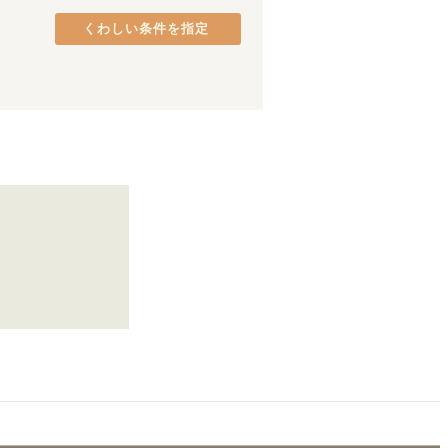
阪和線(天王寺～和歌山)
(
32
)
くわしい条件を指定
JR加古川線
(
1
)
万葉まほろば線
(
6
)
東海道新幹線
(
21
)