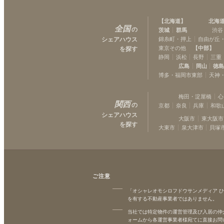
【
北海道
】
北海
全国
の
茨城
群馬
渋谷
シェアハウス
錦糸町・押上
自由が丘
東京その他
【
中部
】
を探す
静岡
浜松
長野
三重
広島
岡山
徳
博多・福岡市東部
天神
梅田・淀屋橋
心
関西
の
京都
奈良
兵庫
和歌
シェアハウス
大阪市
東大阪市
を探す
大東市
泉大津市
貝塚
ご注意
「オシャレオモシロフドウサンメディア 
を有する不動産事業者ではありません。
当社では特定物件の運営管理及び入居の仲
ォームから各運営事業者様宛てに直接お問