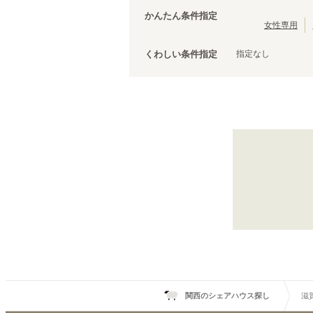
大阪環状線
(
103
)
かんたん条件指定
羽衣線
(
1
)
女性専用
JR姫新線(姫路～佐用)
(
5
)
指定なし
くわしい条件指定
きのくに線
(
1
)
山陽新幹線
(
15
)
関西のシェアハウス探し
滋