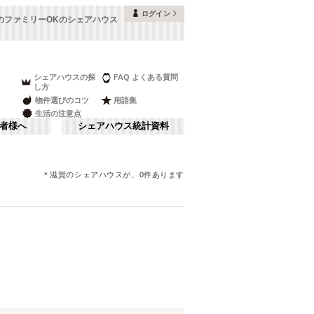
ログイン
のファミリーOKのシェアハウス
シェアハウスの探
FAQ よくある質問
し方
物件選びのコツ
用語集
生活の注意点
者様へ
シェアハウス統計資料
＊
滋賀
のシェアハウスが、
0
件あります
本町・船場
さ行
(
8
)
な行
大阪ベイエリア
(
23
)
ま行
南河内
(
2
)
JR神戸線(大阪～神戸)
(
56
)
和歌山
(
1
)
JR山陽本線(姫路～岡山)
(
5
)
奈良線
(
24
)