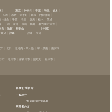
東
】
東京
神奈川
千葉
埼玉
栃木
・四谷
赤坂・大手町
銀座・門前仲町
南・鎌倉
千葉
埼玉
群馬
栃木
茨城
見
千種・今池
金山・鶴舞
名古屋市近郊
奈良
滋賀
和歌山
【
中国
】
大分
沖縄
沖縄
大分
リア
北摂
北河内・東大阪
堺・泉南
南河内
野市
池田市
岸和田市
熊取町
松原市
各種お問合せ
一般の方
許
htj_users@hituji.jp
事業者の方