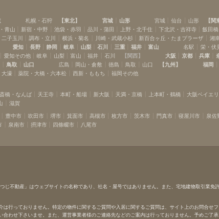
道
札幌・石狩
【
東北
】
宮城
山形
宮城
仙台
山形
【
関
・青山
新宿・中野
池袋・赤羽
品川・蒲田
上野・北千住
下北沢・吉祥寺
飯田橋
・二子玉川
調布・立川
横浜・菊名
川崎・武蔵小杉
新百合ヶ丘・たまプラーザ
湘
愛知
長野
静岡
岐阜
山梨
石川
三重
福井
富山
名駅
栄・伏
愛知その他
岐阜
山梨
富山
福井
石川
【
関西
】
大阪
京都
兵庫
島
鳥取
山口
広島
岡山・倉敷
徳島
鳥取
山口
【
九州
】
福岡
・大濠
薬院・大橋・六本松
西新・ももち
福岡その他
斎橋・なんば
天王寺
本町・船場
新大阪
天満・京橋
上本町・鶴橋
大阪ベイエ
山
滋賀
豊中市
吹田市
堺市
箕面市
高槻市
枚方市
茨木市
門真市
寝屋川市
泉佐
市
泉南市
摂津市
四條畷市
八尾市
ひつじ不動産」はウェブサイトの名称であり、社名・屋号ではありません。また、宅地建物取引業免
介は行っておりません。特定の物件に関するご質問や入居に関するご質問は、サイト上のお問合せフ
い合わせ下さいませ。また、運営事業者様のご連絡先などのご案内は行っておりません。予めご了承