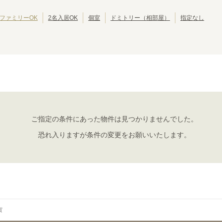
JRゆめ咲線
JR東西線
(
8
)
(
28
)
JR関西空港線
JR宝塚線
(
4
)
(
27
)
ファミリーOK
2名入居OK
個室
ドミトリー（相部屋）
指定なし
JR播但線
JR和歌山線
(
8
)
(
2
)
紀勢本線(和歌山～和歌山市)
おおさか東線
(
2
)
(
46
)
ご指定の条件にあった物件は見つかりませんでした。
恐れ入りますが条件の変更をお願いいたします。
賀