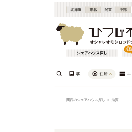
北海道
東北
関東
中部
シェアハウス探し
駅
住所
エ
梅田・淀屋橋
あ行
関西のシェアハウス探し
滋賀
(
23
)
ざ行
新大阪
(
19
)
は行
北摂
(
53
)
JR北陸本線(米原～敦賀)
滋賀
(
1
)
や行
京都
(
124
)
JR湖西線
(
24
)
滋賀
(
7
)
JR山陽本線(兵庫～和田岬)
(
1
)