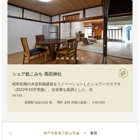
シェア処こみち 長田神社
昭和初期の木造和風建築をリノベーションしたシェアハウスです
（2022年10月実施）。全室畳を基調とした、自
DETAIL :
長田駅 徒歩10分 他
男性 女性 外国人歓迎
￥36,000
神戸市営地下鉄山手線
長田