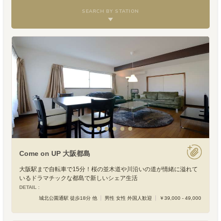
SEARCH BY STATION
Come on UP 大阪都島
大阪駅まで自転車で15分！桜の並木道や川沿いの道が情緒に溢れて
いるドラマチックな都島で新しいシェア生活
DETAIL :
城北公園通駅 徒歩18分 他
男性 女性 外国人歓迎
￥39,000 - 49,000