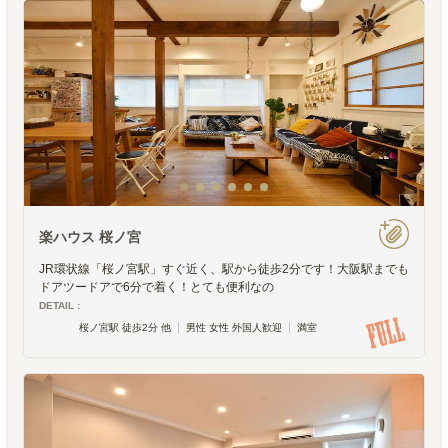
楽ハウス 桜ノ宮
JR環状線「桜ノ宮駅」すぐ近く、駅から徒歩2分です！大阪駅までも
ドアツードアで6分で着く！とても便利なの
DETAIL :
桜ノ宮駅 徒歩2分 他
男性 女性 外国人歓迎
満室