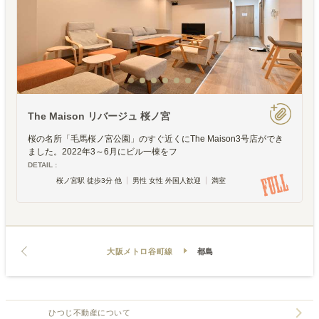
The Maison リバージュ 桜ノ宮
桜の名所「毛馬桜ノ宮公園」のすぐ近くにThe Maison3号店ができ
ました。2022年3～6月にビル一棟をフ
DETAIL :
桜ノ宮駅 徒歩3分 他
男性 女性 外国人歓迎
満室
大阪メトロ谷町線
都島
ひつじ不動産について