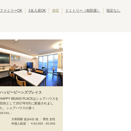
池田市
岸和田市
(
2
)
(
2
)
大東市
泉大津市
(
1
)
(
1
)
ファミリーOK
2名入居OK
個室
ドミトリー（相部屋）
指定なし
摂津市
四條畷市
(
1
)
(
1
)
大阪メトロ谷町線
大日
太子橋今市
(
1
)
(
1
)
野江内代
都島
(
1
)
(
4
)
東梅田
谷町四丁目
(
11
)
(
1
)
四天王寺前夕陽ヶ丘
天王寺
(
5
)
(
9
)
田辺
駒川中野
(
2
)
(
3
)
ハッピービーンズプレイス
HAPPY BEANS PLACEはシェアハウスを
目的として2017年9月に新築されまし
た。シェアハウスの多く
DETAIL :
大和田駅 徒歩4分 他
男性 女性
外国人歓迎
￥43,000 - 45,000