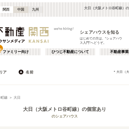
大日（大阪メトロ谷町線）の
関西
中国
九州
シェアハウスを知る
はじめての方は、“シェアハウ
ス入門”へどうぞ。
ファミリー向け
ひつじ不動産について
不動産事業
リア
名前
＊
大日（
大阪
京都
JR
兵庫
地下鉄
奈良
私鉄
滋賀
和歌山
心斎橋・なんば
か行
天王寺
が行
谷町線
大日
(
16
)
(
47
)
た行
だ行
天満・京橋
上本町・鶴橋
(
32
)
(
41
)
大日（大阪メトロ谷町線）
の個室あり
ば行
ぱ行
北河内・東大阪
堺・泉南
(
34
)
(
22
)
京都市営地下鉄東西線
大阪市
大阪メトロ御堂筋線
東大阪市
(
183
)
(
55
)
(
15
)
(
68
)
のシェアハウス
ら行
わ行
奈良
兵庫
(
11
)
(
99
)
大阪メトロ中央線
堺市
大阪メトロ千日前線
箕面市
(
11
)
(
34
)
(
8
)
(
59
)
神戸市営地下鉄西神線
茨木市
神戸市営地下鉄山手線
門真市
(
5
)
(
7
)
(
4
)
(
21
)