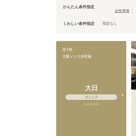
大阪メトロ今里筋線
泉佐野市
(
3
)
(
22
)
かんたん条件指定
松原市
(
2
)
女性専用
泉南市
(
1
)
指定なし
くわしい条件指定
大阪メトロ谷町線
関目高殿
(
3
)
地下鉄
中崎町
(
2
)
大阪メトロ谷町線
谷町九丁目
(
5
)
文の里
(
1
)
喜連瓜破
(
3
)
大日
ダイニチ
DAINICHI