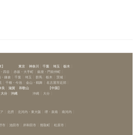
東
】
東京
神奈川
千葉
埼玉
栃木
・四谷
赤坂・大手町
銀座・門前仲町
南・鎌倉
千葉
埼玉
群馬
栃木
茨城
見
千種・今池
金山・鶴舞
名古屋市近郊
奈良
滋賀
和歌山
【
中国
】
大分
沖縄
沖縄
大分
リア
北摂
北河内・東大阪
堺・泉南
南河内
野市
池田市
岸和田市
熊取町
松原市