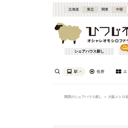
北海道
東北
関東
中部
シェアハウス探し
駅
住所
エ
梅田・淀屋橋
あ行
関西のシェアハウス探し
大阪メトロ
(
23
)
ざ行
新大阪
(
19
)
は行
北摂
(
53
)
京都市営地下鉄烏丸線
大阪
(
57
)
や行
京都
(
124
)
大阪メトロ四つ橋線
吹田市
(
14
)
(
32
)
滋賀
(
7
)
大阪メトロ長堀鶴見緑地線
枚方市
(
6
)
(
31
)