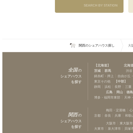
SEARCH BY STATION
関西のシェアハウス探し
大
【
北海道
】
北海
全国
の
茨城
群馬
渋谷
シェアハウス
錦糸町・押上
自由が丘
東京その他
【
中部
】
を探す
静岡
浜松
長野
三重
広島
岡山
徳
博多・福岡市東部
天神
梅田・淀屋橋
心
関西
の
京都
奈良
兵庫
和歌
シェアハウス
大阪市
東大阪市
を探す
大東市
泉大津市
貝塚