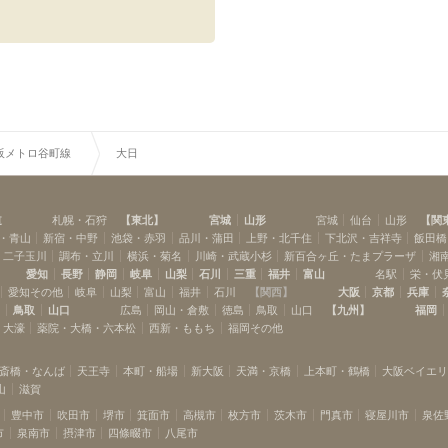
阪メトロ谷町線
大日
道
札幌・石狩
【
東北
】
宮城
山形
宮城
仙台
山形
【
関
・青山
新宿・中野
池袋・赤羽
品川・蒲田
上野・北千住
下北沢・吉祥寺
飯田橋
・二子玉川
調布・立川
横浜・菊名
川崎・武蔵小杉
新百合ヶ丘・たまプラーザ
湘
愛知
長野
静岡
岐阜
山梨
石川
三重
福井
富山
名駅
栄・伏
愛知その他
岐阜
山梨
富山
福井
石川
【
関西
】
大阪
京都
兵庫
島
鳥取
山口
広島
岡山・倉敷
徳島
鳥取
山口
【
九州
】
福岡
・大濠
薬院・大橋・六本松
西新・ももち
福岡その他
斎橋・なんば
天王寺
本町・船場
新大阪
天満・京橋
上本町・鶴橋
大阪ベイエ
山
滋賀
豊中市
吹田市
堺市
箕面市
高槻市
枚方市
茨木市
門真市
寝屋川市
泉佐
市
泉南市
摂津市
四條畷市
八尾市