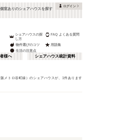
ログイン
個室ありのシェアハウスを探す
シェアハウスの探
FAQ よくある質問
し方
物件選びのコツ
用語集
生活の注意点
者様へ
シェアハウス統計資料
大阪メトロ谷町線）
のシェアハウスが、
1
件あります
本町・船場
さ行
(
8
)
な行
大阪ベイエリア
(
23
)
ま行
南河内
(
2
)
大阪メトロ谷町線
豊中市
(
15
)
(
70
)
和歌山
(
1
)
大阪メトロ堺筋線
高槻市
(
7
)
(
23
)
夢かもめ
寝屋川市
(
(
22
4
)
)