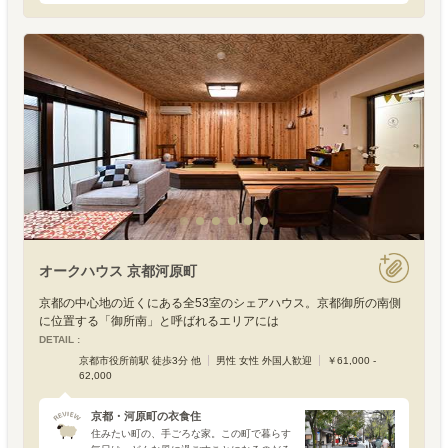
人に気合を入れてくれます。油断すると、つ
い乱れてしまう人の所作。気合を入れる場面
の多い冬には、所作の
オークハウス 京都河原町
京都の中心地の近くにある全53室のシェアハウス。京都御所の南側
に位置する「御所南」と呼ばれるエリアには
DETAIL :
京都市役所前駅 徒歩3分 他
男性 女性 外国人歓迎
￥61,000 -
62,000
京都・河原町の衣食住
住みたい町の、手ごろな家。この町で暮らす