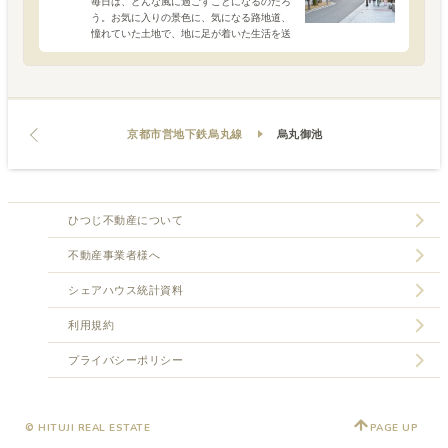
毎日は、どんな風に過ごすことになるのだろ
う。お気に入りの景色に、気になる路地道、
憧れていた土地で、地に足が着いた生活を送
れるのだろうか。そのためには、落ち着くこ
とができて安心ができる家を、住まいにした
い。どんな心情の時で
京都市営地下鉄烏丸線
烏丸御池
ひつじ不動産について
不動産事業者様へ
シェアハウス統計資料
利用規約
プライバシーポリシー
© HITUJI REAL ESTATE
PAGE UP