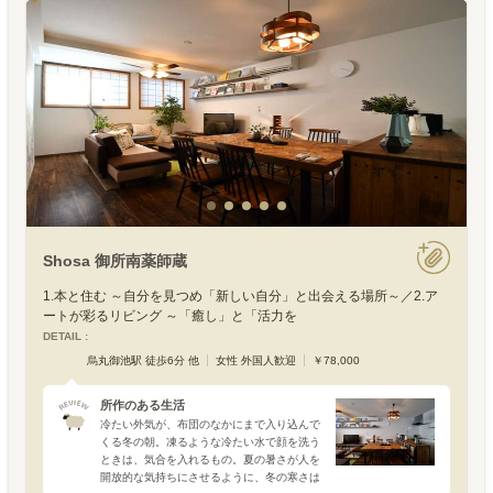
Shosa 御所南薬師蔵
1.本と住む ～自分を見つめ「新しい自分」と出会える場所～／2.ア
ートが彩るリビング ～「癒し」と「活力を
DETAIL :
烏丸御池駅 徒歩6分 他
女性 外国人歓迎
￥78,000
所作のある生活
冷たい外気が、布団のなかにまで入り込んで
くる冬の朝。凍るような冷たい水で顔を洗う
ときは、気合を入れるもの。夏の暑さが人を
開放的な気持ちにさせるように、冬の寒さは