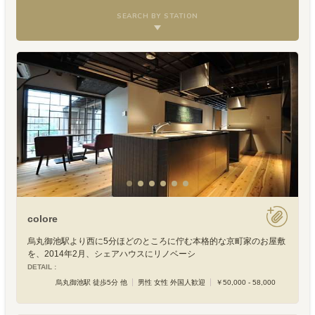
SEARCH BY STATION
colore
烏丸御池駅より西に5分ほどのところに佇む本格的な京町家のお屋敷
を、2014年2月、シェアハウスにリノベーシ
DETAIL :
烏丸御池駅 徒歩5分 他
男性 女性 外国人歓迎
￥50,000 - 58,000