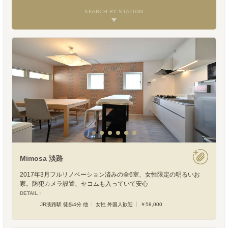
SEARCH BY STATION
Mimosa 淡路
2017年3月フルリノベーション済みの全6室、女性限定の明るいお
家。防犯カメラ設置、セコムも入っていて安心
DETAIL :
JR淡路駅 徒歩4分 他
女性 外国人歓迎
￥58,000