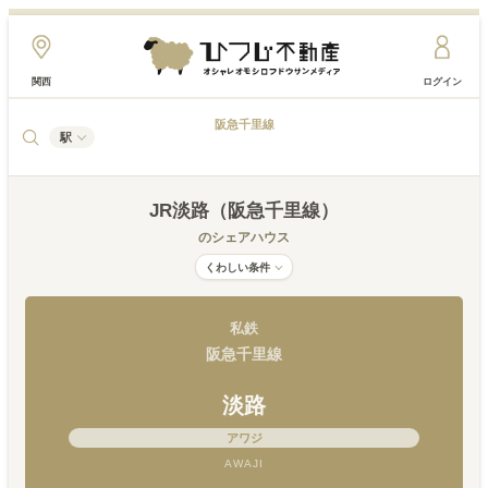
関西
ログイン
阪急千里線
駅
JR淡路（阪急千里線）
のシェアハウス
くわしい条件
私鉄
阪急千里線
淡路
アワジ
AWAJI