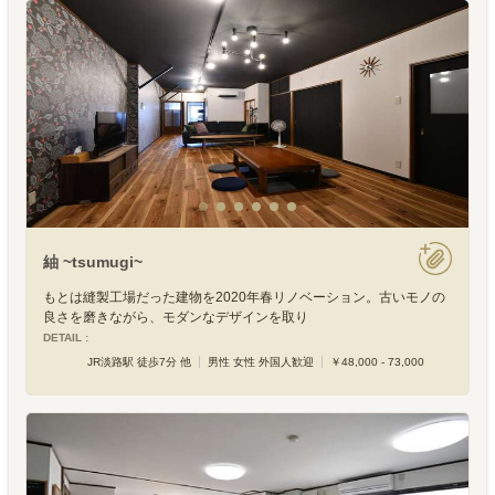
紬 ~tsumugi~
もとは縫製工場だった建物を2020年春リノベーション。古いモノの
良さを磨きながら、モダンなデザインを取り
DETAIL :
JR淡路駅 徒歩7分 他
男性 女性 外国人歓迎
￥48,000 - 73,000