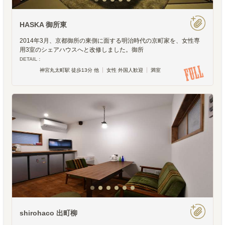
HASKA 御所東
2014年3月、京都御所の東側に面する明治時代の京町家を、女性専
用3室のシェアハウスへと改修しました。御所
DETAIL :
神宮丸太町駅 徒歩13分 他
女性 外国人歓迎
満室
shirohaco 出町柳