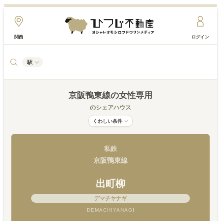
関西
ログイン
駅
京阪鴨東線
の女性専用
のシェアハウス
くわしい条件
私鉄
京阪鴨東線
出町柳
デマチヤナギ
DEMACHIYANAGI