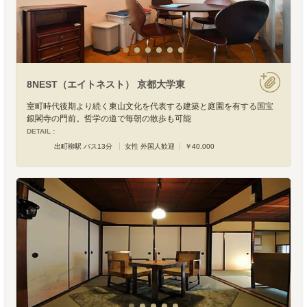
8NEST（エイトネスト） 京都大学東
室町時代後期より続く東山文化を代表する建築と庭園を有する国宝
銀閣寺の門前。哲学の道で毎朝の散歩も可能
DETAIL :
出町柳駅 バス13分
女性 外国人歓迎
￥40,000