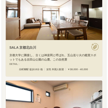
SALA 京都北白川
京都大学に隣接し、古くは神楽岡と呼ばれ、五山送り火の鑑賞スポ
ットでもある吉田山公園の山麓。この自然豊
DETAIL :
出町柳駅 徒歩16分 他
女性 外国人歓迎
￥38,000 - 40,000