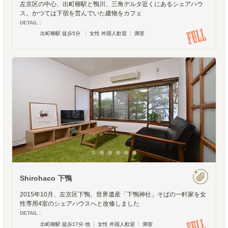
左京区の中心、出町柳駅と鴨川、三角デルタ近くにあるシェアハウ
ス。かつては下宿を営んでいた建物をカフェ
DETAIL :
出町柳駅 徒歩5分
女性 外国人歓迎
満室
Shirohaco 下鴨
2015年10月、左京区下鴨、世界遺産「下鴨神社」そばの一軒家を女
性専用4室のシェアハウスへと改修しました
DETAIL :
出町柳駅 徒歩17分 他
女性 外国人歓迎
満室