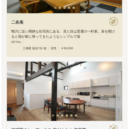
二条庵
鴨川に近い閑静な住宅街にある、見た目は普通の一軒家。扉を開け
ると我が家に帰ってきたようなシンプルで落
DETAIL :
三条駅 徒歩7分 他
女性
￥36,000