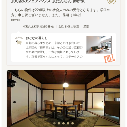
京町家のシェアハウス 京だんらん 御所東
こちらの物件は22歳以上の社会人のみの受付となります。学生の
方、申し訳ございません。また、長期（1年以
DETAIL :
神宮丸太町駅 徒歩5分 他
女性 外国人歓迎
満室
おとなの暮らし
京都で暮らすひとの、京都との付き合い方。
上京区の「御所東」は、その名の通り京都御
所の東に位置し、一方が鴨川に面していま
す。京都で暮らす人にとって、ステータスの
感じられるエリアだと言います。歴史をさか
のぼると、御所東の一帯には公家や幕府の屋
敷が数多く軒を連ねてい