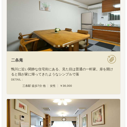
二条庵
鴨川に近い閑静な住宅街にある、見た目は普通の一軒家。扉を開け
ると我が家に帰ってきたようなシンプルで落
DETAIL :
三条駅 徒歩7分 他
女性
￥36,000