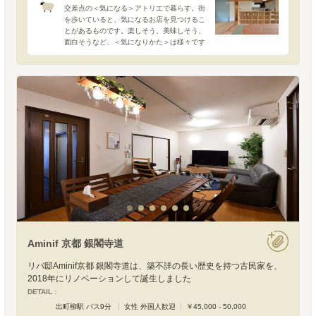
交差点の＜気になる＞アトリエで暮らす。街
を歩いていると、気になるお店を見つけるこ
とがあるものです。楽しそう、美味しそう、
面白そうなど、＜気になりかた＞は様々です
が、個人的に一番＜気になる＞のは、「なん
のお店なのか分からないけど、なんだか気に
なる」ではないかと思
Aminif 京都 銀閣寺道
リバ邸Aminif京都 銀閣寺道は、築不詳の長い歴史を持つ古民家を、
2018年にリノベーションして誕生しました
DETAIL :
出町柳駅 バス9分
女性 外国人歓迎
￥45,000 - 50,000