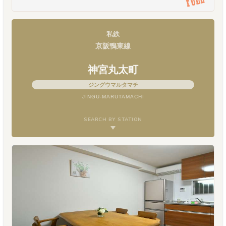
私鉄
京阪鴨東線
神宮丸太町
ジングウマルタマチ
JINGU-MARUTAMACHI
SEARCH BY STATION