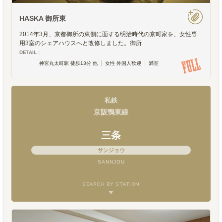
HASKA 御所東
2014年3月、京都御所の東側に面する明治時代の京町家を、女性専
用3室のシェアハウスへと改修しました。御所
DETAIL :
神宮丸太町駅 徒歩13分 他
女性 外国人歓迎
満室
私鉄
京阪鴨東線
三条
サンジョウ
SANNJOU
SEARCH BY STATION