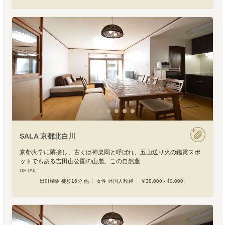
SALA 京都北白川
京都大学に隣接し、古くは神楽岡と呼ばれ、五山送り火の鑑賞スポ
ットでもある吉田山公園の山麓。この自然豊
DETAIL :
出町柳駅 徒歩16分 他
女性 外国人歓迎
￥38,000 - 40,000