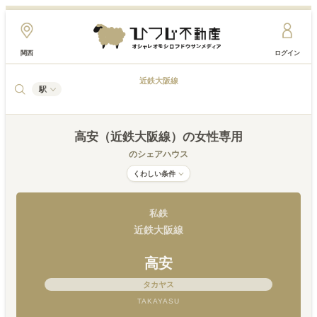
関西
ログイン
近鉄大阪線
駅
高安（近鉄大阪線）
の女性専用
のシェアハウス
くわしい条件
私鉄
近鉄大阪線
高安
タカヤス
TAKAYASU