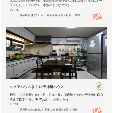
大阪北の若者の中心地、福島駅徒歩5分の好立地に2015年8月にオー
プンしたシェアハウス。家族のような生活が
DETAIL :
新福島駅 徒歩5分 他
男性 女性 外国人歓迎
満室
シェアハウスきくや 天神橋ハウス
梅田（JR大阪駅）から1駅！日本一長い商店街で有名な天神橋筋商店
街まで徒歩40秒。JR環状線「天満駅」から
DETAIL :
天満駅 徒歩2分 他
男性 女性 外国人歓迎
満室