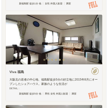
新福島駅 徒歩1分 他
女性 外国人歓迎
満室
Viva 福島
大阪北の若者の中心地、福島駅徒歩5分の好立地に2015年8月にオー
プンしたシェアハウス。家族のような生活が
DETAIL :
新福島駅 徒歩5分 他
男性 女性 外国人歓迎
満室