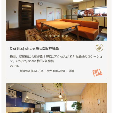
C’s(Si:s) share 梅田2阪神福島
梅田、淀屋橋にも徒歩圏！8駅にアクセスができる最好のロケーショ
ン。C’s(Si:s) share 梅田2阪神福
DETAIL :
新福島駅 徒歩1分 他
女性 外国人歓迎
満室