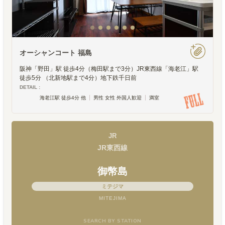
オーシャンコート 福島
阪神「野田」駅 徒歩4分（梅田駅まで3分）JR東西線「海老江」駅
徒歩5分 （北新地駅まで4分）地下鉄千日前
DETAIL :
海老江駅 徒歩4分 他
男性 女性 外国人歓迎
満室
JR
JR東西線
御幣島
ミテジマ
MITEJIMA
SEARCH BY STATION