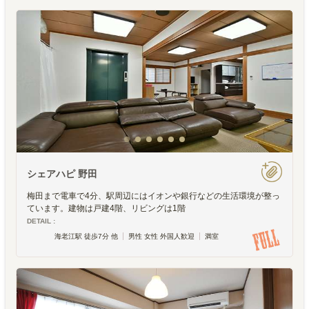
シェアハピ 野田
梅田まで電車で4分、駅周辺にはイオンや銀行などの生活環境が整っ
ています。建物は戸建4階、リビングは1階
DETAIL :
海老江駅 徒歩7分 他
男性 女性 外国人歓迎
満室