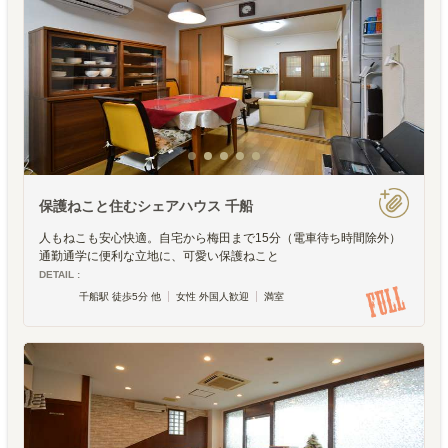
保護ねこと住むシェアハウス 千船
人もねこも安心快適。自宅から梅田まで15分（電車待ち時間除外）
通勤通学に便利な立地に、可愛い保護ねこと
DETAIL :
千船駅 徒歩5分 他
女性 外国人歓迎
満室