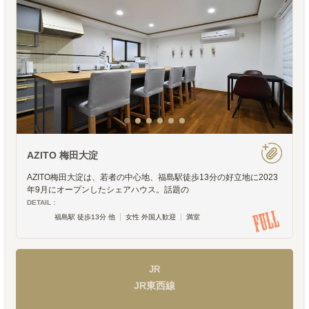
AZITO 梅田大淀
AZITO梅田大淀は、若者の中心地、福島駅徒歩13分の好立地に2023
年9月にオープンしたシェアハウス。話題の
DETAIL :
福島駅 徒歩13分 他
女性 外国人歓迎
満室
JR
JR東西線