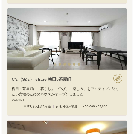
C’s（Si:s） share 梅田5茶屋町
梅田・茶屋町に「暮らし」「学び」「楽しみ」をアクティブに送り
たい女性のためのハウスがオープンしました
DETAIL :
中崎町駅 徒歩3分 他
女性 外国人歓迎
￥53,000 - 62,000