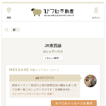
関西
ログイン
駅
JR東西線
のシェアハウス
くわしい条件
MESSAGE
対象エリアのメッセージ
MESSAGE
新築オープン！英語の上達や国際交流の機会を多く持
てる唯一無二のシェアハウスです！京橋駅歩8分、大
阪城公園もすぐの好立地！ 週末は公園のスタバでのん
プレステージグローバルハウス 京橋
びり過ごせます
すべてのメッセージを表示