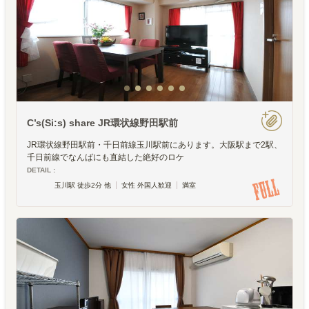
C’s(Si:s) share JR環状線野田駅前
JR環状線野田駅前・千日前線玉川駅前にあります。大阪駅まで2駅、
千日前線でなんばにも直結した絶好のロケ
DETAIL :
玉川駅 徒歩2分 他
女性 外国人歓迎
満室