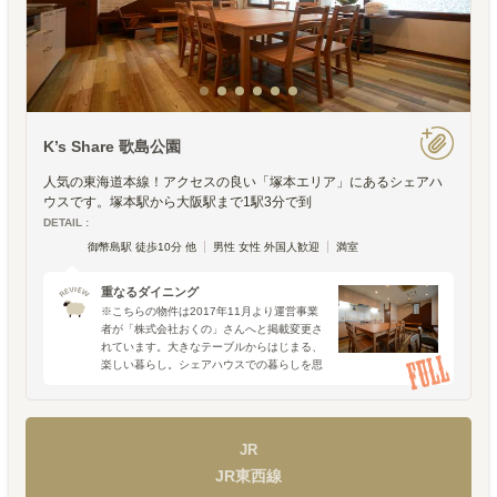
K’s Share 歌島公園
人気の東海道本線！アクセスの良い「塚本エリア」にあるシェアハ
ウスです。塚本駅から大阪駅まで1駅3分で到
DETAIL :
御幣島駅 徒歩10分 他
男性 女性 外国人歓迎
満室
重なるダイニング
※こちらの物件は2017年11月より運営事業
者が「株式会社おくの」さんへと掲載変更さ
れています。大きなテーブルからはじまる、
楽しい暮らし。シェアハウスでの暮らしを思
い浮かべて出てくるのは、いつだってダイニ
ングテーブルでの出来事です。ピザや鍋の食
事会だったり、週
JR
JR東西線