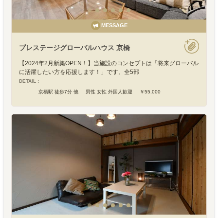
MESSAGE
プレステージグローバルハウス 京橋
【2024年2月新築OPEN！】当施設のコンセプトは「将来グローバル
に活躍したい方を応援します！」です。全5部
DETAIL :
京橋駅 徒歩7分 他
男性 女性 外国人歓迎
￥55,000