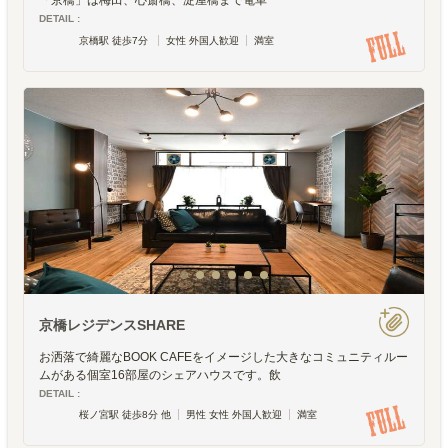
「京橋」は梅田、心斎橋、淀屋橋まで電車
DETAIL :
京橋駅 徒歩7分
女性 外国人歓迎
満室
京橋レジデンスSHARE
お洒落で綺麗なBOOK CAFEをイメージした大きなコミュニティルー
ムがある個室16部屋のシェアハウスです。飲
DETAIL :
桜ノ宮駅 徒歩8分 他
男性 女性 外国人歓迎
満室