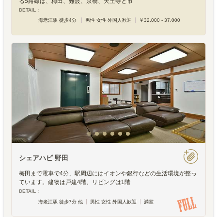
る5路線は、梅田、難波、京橋、天王寺と市
DETAIL :
海老江駅 徒歩4分
男性 女性 外国人歓迎
￥32,000 - 37,000
シェアハピ 野田
梅田まで電車で4分、駅周辺にはイオンや銀行などの生活環境が整っ
ています。建物は戸建4階、リビングは1階
DETAIL :
海老江駅 徒歩7分 他
男性 女性 外国人歓迎
満室