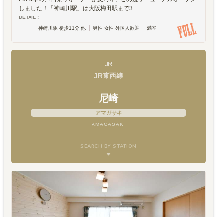
しました！「神崎川駅」は大阪梅田駅まで3
DETAIL :
神崎川駅 徒歩11分 他
男性 女性 外国人歓迎
満室
JR
JR東西線
尼崎
アマガサキ
AMAGASAKI
SEARCH BY STATION