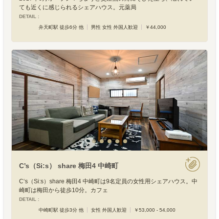
ても近くに感じられるシェアハウス。元薬局
DETAIL :
弁天町駅 徒歩6分 他
男性 女性 外国人歓迎
￥44,000
C’s（Si:s） share 梅田4 中崎町
C‘s（Si:s）share 梅田4 中崎町は9名定員の女性用シェアハウス。中
崎町は梅田から徒歩10分。カフェ
DETAIL :
中崎町駅 徒歩3分 他
女性 外国人歓迎
￥53,000 - 54,000