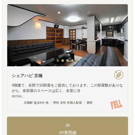
シェアハピ 京橋
4階建て、全部で10部屋をご提供しております。この部屋数がありな
がら、各部屋のスペースは広く、全室に冷
DETAIL :
京橋駅 徒歩6分 他
男性 女性 外国人歓迎
満室
JR
JR東西線