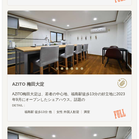
AZITO 梅田大淀
AZITO梅田大淀は、若者の中心地、福島駅徒歩13分の好立地に2023
年9月にオープンしたシェアハウス。話題の
DETAIL :
福島駅 徒歩13分 他
女性 外国人歓迎
満室