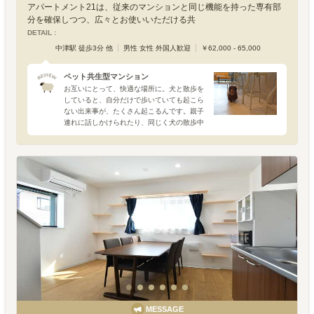
アパートメント21は、従来のマンションと同じ機能を持った専有部
分を確保しつつ、広々とお使いいただける共
DETAIL :
中津駅 徒歩3分 他
男性 女性 外国人歓迎
￥62,000 - 65,000
ペット共生型マンション
お互いにとって、快適な場所に。犬と散歩を
していると、自分だけで歩いていても起こら
ない出来事が、たくさん起こるんです。親子
連れに話しかけられたり、同じく犬の散歩中
の人と仲良くなったり。犬たちがいれば、初
対面でも身構えず話せるのは不思議です。大
阪・中津に建つ「アパ
MESSAGE