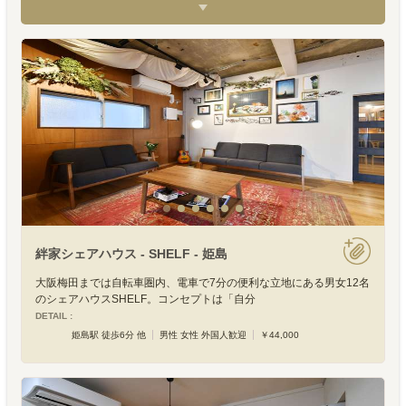
絆家シェアハウス - SHELF - 姫島
大阪梅田までは自転車圏内、電車で7分の便利な立地にある男女12名
のシェアハウスSHELF。コンセプトは「自分
DETAIL :
姫島駅 徒歩6分 他
男性 女性 外国人歓迎
￥44,000