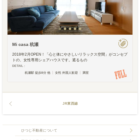
Mi casa 杭瀬
2018年2月OPEN！「心と体にやさしいリラックス空間」がコンセプ
トの、女性専用シェアハウスです。遮るもの
DETAIL :
杭瀬駅 徒歩8分 他
女性 外国人歓迎
満室
JR東西線
ひつじ不動産について