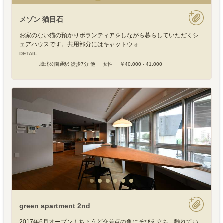
メゾン 猫目石
お家のない猫の預かりボランティアをしながら暮らしていただくシ
ェアハウスです。共用部分にはキャットウォ
DETAIL :
城北公園通駅 徒歩7分 他
女性
￥40,000 - 41,000
green apartment 2nd
2017年6月オープン！ちょうど交差点の角にそびえ立ち、離れてい