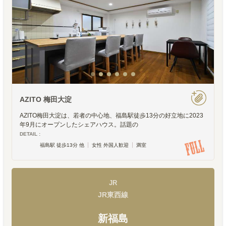
AZITO 梅田大淀
AZITO梅田大淀は、若者の中心地、福島駅徒歩13分の好立地に2023
年9月にオープンしたシェアハウス。話題の
DETAIL :
福島駅 徒歩13分 他
女性 外国人歓迎
満室
JR
JR東西線
新福島