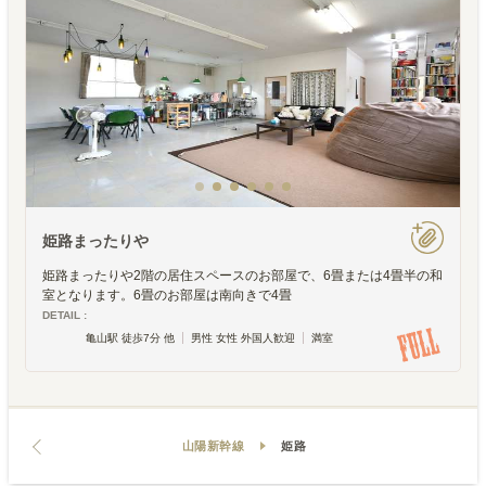
姫路まったりや
姫路まったりや2階の居住スペースのお部屋で、6畳または4畳半の和
室となります。6畳のお部屋は南向きで4畳
DETAIL :
亀山駅 徒歩7分 他
男性 女性 外国人歓迎
満室
山陽新幹線
姫路