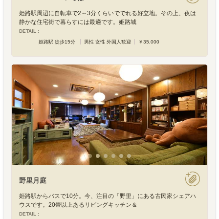
姫路駅周辺に自転車で2～3分くらいででれる好立地。その上、夜は
静かな住宅街で暮らすには最適です。姫路城
DETAIL :
姫路駅 徒歩15分
男性 女性 外国人歓迎
￥35,000
野里月庭
姫路駅からバスで10分。今、注目の「野里」にある古民家シェアハ
ウスです。20畳以上あるリビングキッチン＆
DETAIL :