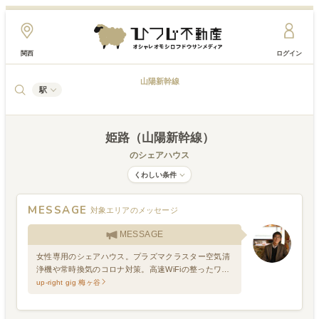
関西
ログイン
山陽新幹線
駅
姫路（山陽新幹線）
のシェアハウス
くわしい条件
MESSAGE
対象エリアのメッセージ
MESSAGE
女性専用のシェアハウス。プラズマクラスター空気清
浄機や常時換気のコロナ対策。高速WiFiの整ったワー
クスペースでのリモートワーク・Web会議等に対応が
up-right gig 梅ヶ谷
できます。