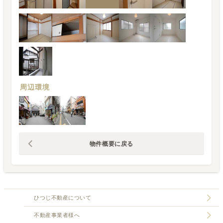
周辺環境
物件概要に戻る
ひつじ不動産について
不動産事業者様へ