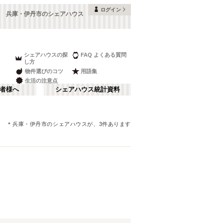
ログイン
兵庫・伊丹市のシェアハウス
シェアハウスの探
FAQ よくある質問
し方
物件選びのコツ
用語集
生活の注意点
者様へ
シェアハウス統計資料
＊
兵庫
・伊丹市
のシェアハウスが、
3
件あります
本町・船場
さ行
(
8
)
な行
大阪ベイエリア
(
23
)
ま行
南河内
(
2
)
JR神戸線(大阪～神戸)
尼崎市
(
10
)
(
56
)
和歌山
(
1
)
JR山陽本線(姫路～岡山)
淡路市
(
3
)
(
5
)
奈良線
川西市
(
(
24
1
)
)