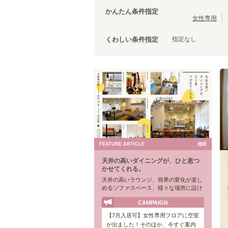
大阪環状線
(
103
)
かんたん条件指定
羽衣線
(
1
)
女性専用
JR姫新線(姫路～佐用)
(
5
)
指定なし
くわしい条件指定
きのくに線
(
1
)
山陽新幹線
(
15
)
FEATURE ARTICLE
池田
天井の高いダイニングが、ひと息つ
かせてくれる。
天井の高いラウンジ、視界の変化が楽し
めるソファスペース、様々な場所に設け
られたカフェスペース。場所を変えてう
CAMPAIGN
まく気分転換をしながら、リモートワー
クにも取り組める環境です。
【7月入居可】女性専用フロアに空室
が出ました！そのほか、今すぐ案内