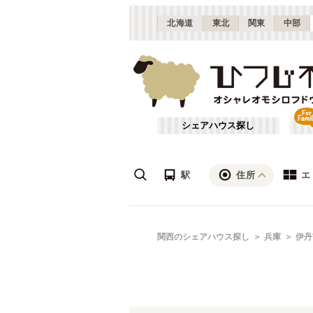
北海道
東北
関東
中部
シェアハウス探し
駅
住所
エ
梅田・淀屋橋
あ行
関西のシェアハウス探し
兵庫
伊丹
(
23
)
ざ行
新大阪
(
19
)
は行
北摂
(
53
)
JR北陸本線(米原～敦賀)
兵庫
(
1
)
や行
京都
(
124
)
JR湖西線
姫路市
(
6
)
(
24
)
滋賀
(
7
)
JR山陽本線(兵庫～和田岬)
伊丹市
(
3
)
(
1
)