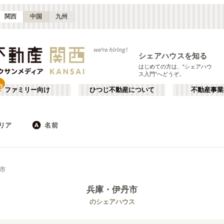
関西
中国
九州
シェアハウスを知る
はじめての方は、“シェアハウ
ス入門”へどうぞ。
ファミリー向け
ひつじ不動産について
不動産事業
リア
名前
大阪
京都
JR
兵庫
地下鉄
奈良
私鉄
滋賀
和歌山
心斎橋・なんば
か行
天王寺
が行
市
(
16
)
(
47
)
た行
だ行
天満・京橋
上本町・鶴橋
(
32
)
(
41
)
兵庫
・伊丹市
ば行
ぱ行
北河内・東大阪
堺・泉南
(
34
)
(
22
)
琵琶湖線
神戸市
JR京都線
西宮市
(
52
(
25
)
)
(
11
(
)
53
)
のシェアハウス
ら行
わ行
奈良
兵庫
(
11
)
(
99
)
大和路線
宝塚市
JR神戸線(神戸～姫路)
明石市
(
6
)
(
24
)
(
3
)
(
43
)
嵯峨野線
芦屋市
学研都市線
加東市
(
2
)
(
38
)
(
2
)
(
15
)