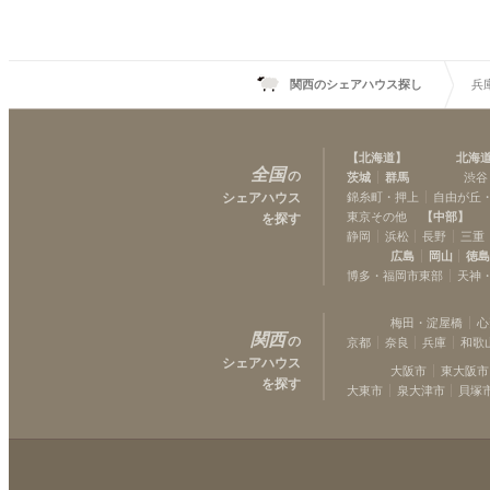
関西のシェアハウス探し
兵
【
北海道
】
北海
全国
の
茨城
群馬
渋谷
シェアハウス
錦糸町・押上
自由が丘
東京その他
【
中部
】
を探す
静岡
浜松
長野
三重
広島
岡山
徳
博多・福岡市東部
天神
梅田・淀屋橋
心
関西
の
京都
奈良
兵庫
和歌
シェアハウス
大阪市
東大阪市
を探す
大東市
泉大津市
貝塚