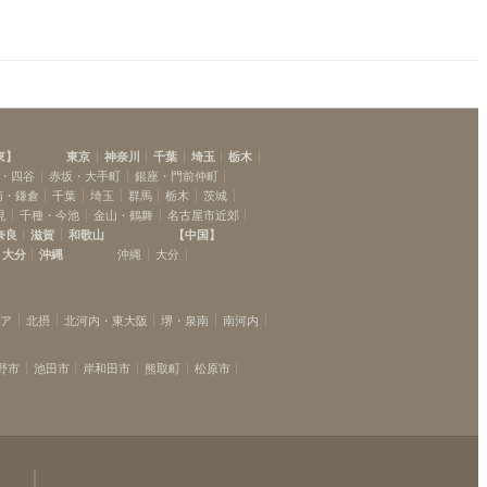
東
】
東京
神奈川
千葉
埼玉
栃木
・四谷
赤坂・大手町
銀座・門前仲町
南・鎌倉
千葉
埼玉
群馬
栃木
茨城
見
千種・今池
金山・鶴舞
名古屋市近郊
奈良
滋賀
和歌山
【
中国
】
大分
沖縄
沖縄
大分
リア
北摂
北河内・東大阪
堺・泉南
南河内
野市
池田市
岸和田市
熊取町
松原市