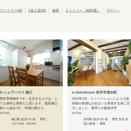
JRゆめ咲線
JR東西線
(
8
)
(
28
)
JR関西空港線
JR宝塚線
(
4
)
(
27
)
ファミリーOK
2名入居OK
個室
ドミトリー（相部屋）
指定なし
JR播但線
JR和歌山線
(
8
)
(
2
)
紀勢本線(和歌山～和歌山市)
おおさか東線
(
2
)
(
46
)
D-シェアハウス 塚口
a-sharehouse 伊丹市清水町
男性専用物件です。生活する上では、と
2014年3月、リノベーションにより入居
ても便利な環境だと思います。阪急塚口
者様の快適なお住まいを実現する為に尽
駅から徒歩7分、JR塚口駅から
力しました。最寄りの阪急伊丹
DETAIL :
DETAIL :
塚口駅 徒歩7分 他
男性
伊丹駅 徒歩7分 他
男性 女性 外
￥27,000 - 29,000
国人歓迎
満室