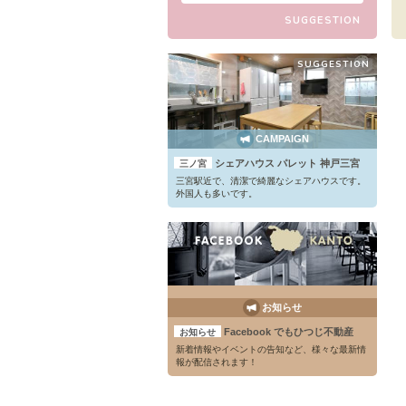
可能なお部屋がございます。ただい
SUGGESTION
ま礼金・仲介手数料無料のお得なキ
ャンペーンも開催中。
SUGGESTION
CAMPAIGN
シェアハウス パレット 神戸三宮
三ノ宮
三宮駅近で、清潔で綺麗なシェアハウスです。
外国人も多いです。
お知らせ
Facebook でもひつじ不動産
お知らせ
新着情報やイベントの告知など、様々な最新情
報が配信されます！