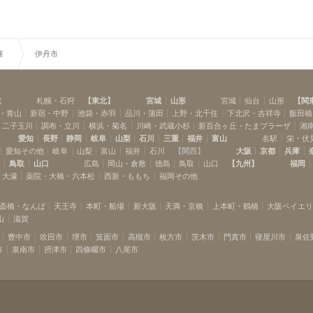
庫
伊丹市
道
札幌・石狩
【
東北
】
宮城
山形
宮城
仙台
山形
【
関
・青山
新宿・中野
池袋・赤羽
品川・蒲田
上野・北千住
下北沢・吉祥寺
飯田橋
・二子玉川
調布・立川
横浜・菊名
川崎・武蔵小杉
新百合ヶ丘・たまプラーザ
湘
愛知
長野
静岡
岐阜
山梨
石川
三重
福井
富山
名駅
栄・伏
愛知その他
岐阜
山梨
富山
福井
石川
【
関西
】
大阪
京都
兵庫
島
鳥取
山口
広島
岡山・倉敷
徳島
鳥取
山口
【
九州
】
福岡
・大濠
薬院・大橋・六本松
西新・ももち
福岡その他
斎橋・なんば
天王寺
本町・船場
新大阪
天満・京橋
上本町・鶴橋
大阪ベイエ
山
滋賀
豊中市
吹田市
堺市
箕面市
高槻市
枚方市
茨木市
門真市
寝屋川市
泉佐
市
泉南市
摂津市
四條畷市
八尾市