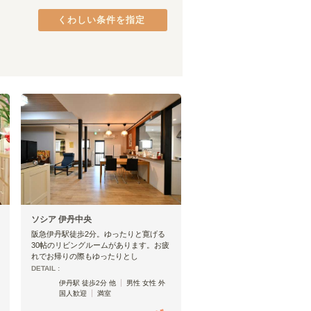
阪和線(天王寺～和歌山)
(
32
)
くわしい条件を指定
JR加古川線
(
1
)
万葉まほろば線
(
6
)
東海道新幹線
(
21
)
ソシア 伊丹中央
阪急伊丹駅徒歩2分。ゆったりと寛げる
30帖のリビングルームがあります。お疲
れでお帰りの際もゆったりとし
DETAIL :
伊丹駅 徒歩2分 他
男性 女性 外
国人歓迎
満室