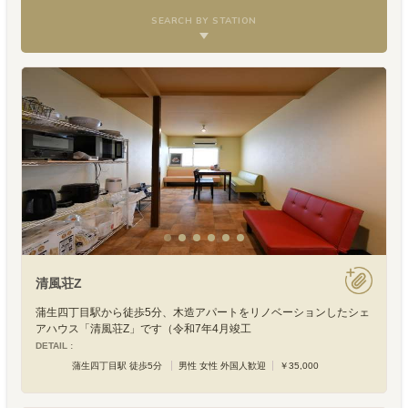
SEARCH BY STATION
清風荘Z
蒲生四丁目駅から徒歩5分、木造アパートをリノベーションしたシェ
アハウス「清風荘Z」です（令和7年4月竣工
DETAIL :
蒲生四丁目駅 徒歩5分
男性 女性 外国人歓迎
￥35,000