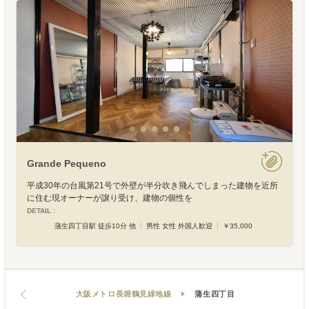
Grande Pequeno
平成30年の台風第21号で外壁が半分吹き飛んでしまった建物を近所
に住む現オーナーが譲り受け、建物の個性を
DETAIL :
蒲生四丁目駅 徒歩10分 他
男性 女性 外国人歓迎
￥35,000
大阪メトロ長堀鶴見緑地線
蒲生四丁目