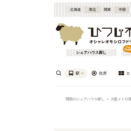
北海道
東北
関東
中部
シェアハウス探し
駅
住所
エ
梅田・淀屋橋
あ行
関西のシェアハウス探し
大阪メトロ
(
23
)
ざ行
新大阪
(
19
)
は行
北摂
(
53
)
京都市営地下鉄烏丸線
大阪
(
57
)
や行
京都
(
124
)
大阪メトロ四つ橋線
吹田市
(
14
)
(
32
)
滋賀
(
7
)
大阪メトロ長堀鶴見緑地線
枚方市
(
6
)
(
31
)