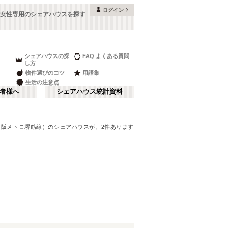
ログイン
女性専用のシェアハウスを探す
シェアハウスの探
FAQ よくある質問
し方
物件選びのコツ
用語集
生活の注意点
者様へ
シェアハウス統計資料
大阪メトロ堺筋線）
のシェアハウスが、
2
件あります
本町・船場
さ行
(
8
)
な行
大阪ベイエリア
(
23
)
ま行
南河内
(
2
)
大阪メトロ谷町線
豊中市
(
15
)
(
70
)
和歌山
(
1
)
大阪メトロ堺筋線
高槻市
(
7
)
(
23
)
夢かもめ
寝屋川市
(
(
22
4
)
)