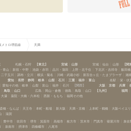
阪メトロ堺筋線
天満
道
札幌・石狩
【
東北
】
宮城
山形
宮城
仙台
山形
【
関
・青山
新宿・中野
池袋・赤羽
品川・蒲田
上野・北千住
下北沢・吉祥寺
飯田橋
・二子玉川
調布・立川
横浜・菊名
川崎・武蔵小杉
新百合ヶ丘・たまプラーザ
湘
愛知
長野
静岡
岐阜
山梨
石川
三重
福井
富山
名駅
栄・伏
愛知その他
岐阜
山梨
富山
福井
石川
【
関西
】
大阪
京都
兵庫
島
鳥取
山口
広島
岡山・倉敷
徳島
鳥取
山口
【
九州
】
福岡
・大濠
薬院・大橋・六本松
西新・ももち
福岡その他
斎橋・なんば
天王寺
本町・船場
新大阪
天満・京橋
上本町・鶴橋
大阪ベイエ
山
滋賀
豊中市
吹田市
堺市
箕面市
高槻市
枚方市
茨木市
門真市
寝屋川市
泉佐
市
泉南市
摂津市
四條畷市
八尾市