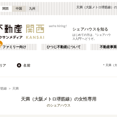
天満（大阪メトロ堺筋線）の
関西
中国
九州
シェアハウスを知る
はじめての方は、“シェアハウ
ス入門”へどうぞ。
ファミリー向け
ひつじ不動産について
不動産事業
リア
名前
＊
天満（
大阪
京都
JR
兵庫
地下鉄
奈良
私鉄
滋賀
和歌山
心斎橋・なんば
か行
天王寺
が行
堺筋線
天満
(
16
)
(
47
)
た行
だ行
天満・京橋
上本町・鶴橋
(
32
)
(
41
)
天満（大阪メトロ堺筋線）
の女性専用
ば行
ぱ行
北河内・東大阪
堺・泉南
(
34
)
(
22
)
京都市営地下鉄東西線
大阪市
大阪メトロ御堂筋線
東大阪市
(
183
)
(
55
)
(
15
)
(
68
)
のシェアハウス
ら行
わ行
奈良
兵庫
(
11
)
(
99
)
大阪メトロ中央線
堺市
大阪メトロ千日前線
箕面市
(
11
)
(
34
)
(
8
)
(
59
)
神戸市営地下鉄西神線
茨木市
神戸市営地下鉄山手線
門真市
(
5
)
(
7
)
(
4
)
(
21
)