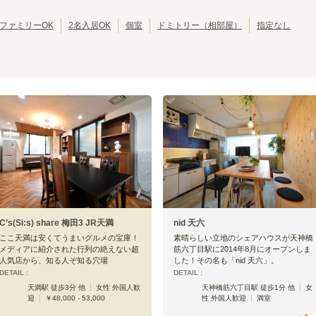
池田市
岸和田市
(
2
)
(
2
)
大東市
泉大津市
(
1
)
(
1
)
ファミリーOK
2名入居OK
個室
ドミトリー（相部屋）
指定なし
摂津市
四條畷市
(
1
)
(
1
)
大阪メトロ堺筋線
天神橋筋六丁目
扇町
(
3
)
(
3
)
恵美須町
動物園前
(
5
)
(
2
)
C’s(Si:s) share 梅田3 JR天満
nid 天六
ここ天満は安くてうまいグルメの宝庫！
素晴らしい立地のシェアハウスが天神橋
メディアに紹介された行列の絶えない超
筋六丁目駅に2014年8月にオープンしま
人気店から、知る人ぞ知る穴場
した！その名も「nid 天六」。
DETAIL :
DETAIL :
天満駅 徒歩3分 他
女性 外国人歓
天神橋筋六丁目駅 徒歩1分 他
女
迎
￥48,000 - 53,000
性 外国人歓迎
満室