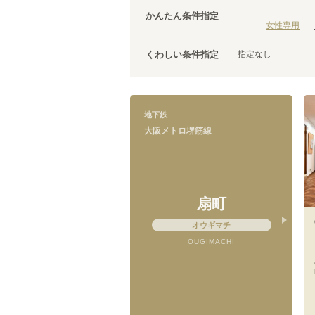
大阪メトロ今里筋線
泉佐野市
(
3
)
(
22
)
かんたん条件指定
松原市
(
2
)
女性専用
泉南市
(
1
)
指定なし
くわしい条件指定
大阪メトロ堺筋線
日本橋
(
6
)
地下鉄
大阪メトロ堺筋線
扇町
オウギマチ
OUGIMACHI