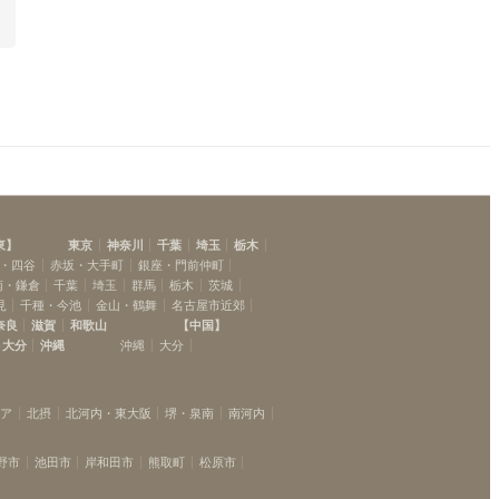
東
】
東京
神奈川
千葉
埼玉
栃木
・四谷
赤坂・大手町
銀座・門前仲町
南・鎌倉
千葉
埼玉
群馬
栃木
茨城
見
千種・今池
金山・鶴舞
名古屋市近郊
奈良
滋賀
和歌山
【
中国
】
大分
沖縄
沖縄
大分
リア
北摂
北河内・東大阪
堺・泉南
南河内
野市
池田市
岸和田市
熊取町
松原市