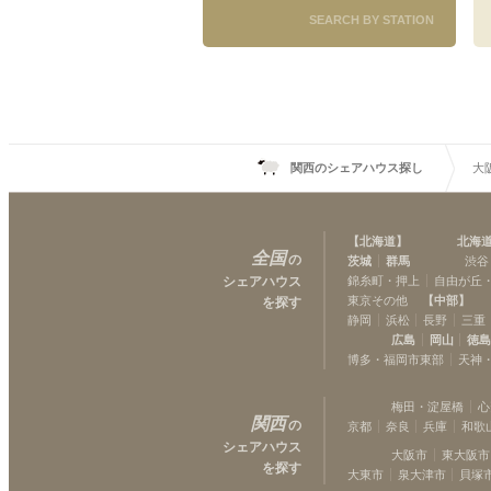
SEARCH BY STATION
関西のシェアハウス探し
大
【
北海道
】
北海
全国
の
茨城
群馬
渋谷
シェアハウス
錦糸町・押上
自由が丘
東京その他
【
中部
】
を探す
静岡
浜松
長野
三重
広島
岡山
徳
博多・福岡市東部
天神
梅田・淀屋橋
心
関西
の
京都
奈良
兵庫
和歌
シェアハウス
大阪市
東大阪市
を探す
大東市
泉大津市
貝塚