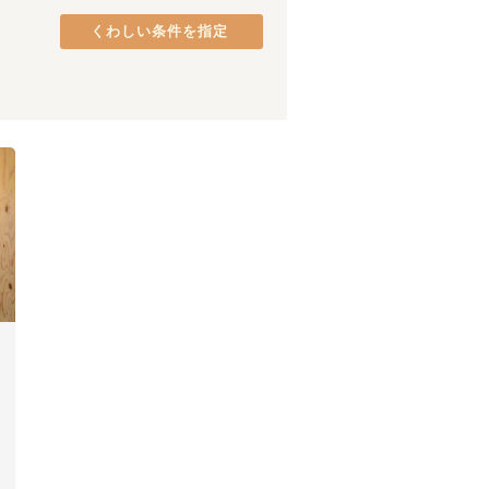
熊取町
(
2
)
くわしい条件を指定
貝塚市
(
1
)
八尾市
(
1
)
長堀橋
(
2
)
天下茶屋
(
2
)