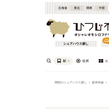
北海道
東北
関東
中部
シェアハウス探し
駅
住所
エ
梅田・淀屋橋
あ行
関西のシェアハウス探し
阪神本線
(
23
)
ざ行
新大阪
(
19
)
は行
北摂
(
53
)
近鉄難波線
大阪
(
19
)
や行
京都
(
124
)
近鉄生駒線
吹田市
(
14
)
(
1
)
滋賀
(
7
)
近鉄京都線
枚方市
(
6
)
(
22
)