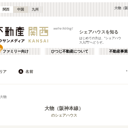
大物（阪
関西
中国
九州
シェアハウスを知る
はじめての方は、“シェアハウ
ス入門”へどうぞ。
ファミリー向け
ひつじ不動産について
不動産事業
リア
名前
大阪
京都
JR
兵庫
地下鉄
奈良
私鉄
滋賀
和歌山
心斎橋・なんば
か行
天王寺
が行
大物
(
16
)
(
47
)
た行
だ行
天満・京橋
上本町・鶴橋
(
32
)
(
41
)
大物（阪神本線）
ば行
ぱ行
北河内・東大阪
堺・泉南
(
34
)
(
22
)
近鉄橿原線
大阪市
近鉄南大阪線
東大阪市
(
183
)
(
5
)
(
15
)
(
22
)
のシェアハウス
ら行
わ行
奈良
兵庫
(
11
)
(
99
)
近鉄田原本線
堺市
近鉄奈良線
箕面市
(
11
)
(
1
)
(
8
)
(
19
)
南海本線
茨木市
南海空港線
門真市
(
5
)
(
28
)
(
4
)
(
6
)