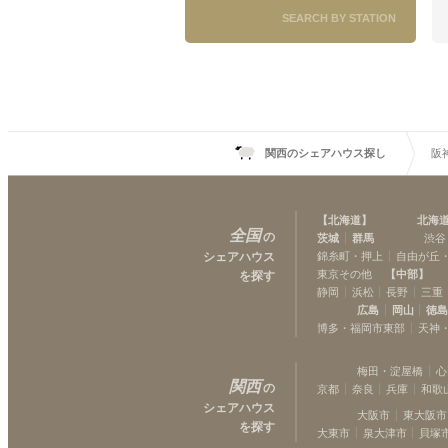
西宮
(
3
)
SEARCH BY STATION
大石
(
1
)
元町
(
5
)
関西のシェアハウス探し
阪
【
北海道
】
北海
全国
の
茨城
群馬
渋谷
シェアハウス
錦糸町・押上
自由が丘
東京その他
【
中部
】
を探す
静岡
浜松
長野
三重
広島
岡山
徳
博多・福岡市東部
天神
梅田・淀屋橋
心
関西
の
京都
奈良
兵庫
和歌
シェアハウス
大阪市
東大阪市
を探す
大東市
泉大津市
貝塚