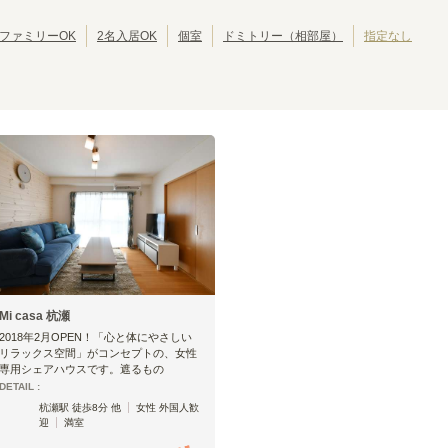
南海高野線
池田市
南海汐見橋線
岸和田市
(
2
)
(
22
)
(
2
)
(
1
)
京阪交野線
大東市
京阪鴨東線
泉大津市
(
1
)
(
5
)
(
1
)
(
39
)
ファミリーOK
2名入居OK
個室
ドミトリー（相部屋）
指定なし
京阪中之島線
摂津市
阪急神戸本線
四條畷市
(
1
)
(
2
)
(
1
)
(
51
)
阪急今津線
阪急甲陽線
(
11
)
(
1
)
阪急千里線
阪急嵐山線
(
25
)
(
4
)
阪神武庫川線
嵯峨野観光線
(
1
)
(
3
)
京福電鉄嵐山本線
京福電鉄北野線
(
14
)
(
19
)
泉北線
水間鉄道水間線
(
2
)
(
1
)
大阪モノレール彩都線
阪堺電軌上町線
(
3
)
(
15
)
神戸高速南北線
有馬線
(
2
)
(
7
)
北神線
山陽電鉄本線
(
2
)
(
38
)
貴志川線
(
1
)
Mi casa 杭瀬
阪神本線
2018年2月OPEN！「心と体にやさしい
リラックス空間」がコンセプトの、女性
専用シェアハウスです。遮るもの
DETAIL :
大阪梅田
福島
(
11
)
(
3
)
杭瀬駅 徒歩8分 他
女性 外国人歓
千船
杭瀬
(
1
)
(
3
)
迎
満室
武庫川
鳴尾・武庫川女子大前
(
1
)
(
1
)