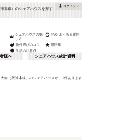
ログイン
神本線）のシェアハウスを探す
シェアハウスの探
FAQ よくある質問
し方
物件選びのコツ
用語集
生活の注意点
者様へ
シェアハウス統計資料
＊
大物（阪神本線）
のシェアハウスが、
1
件あります
本町・船場
さ行
(
8
)
な行
大阪ベイエリア
(
23
)
ま行
南河内
(
2
)
近鉄大阪線
豊中市
(
15
)
(
38
)
和歌山
(
1
)
近鉄けいはんな線
高槻市
(
7
)
(
2
)
南海和歌山港線
寝屋川市
(
4
)
(
1
)