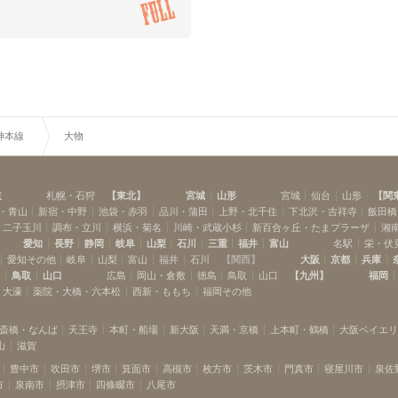
打出
魚崎
(
1
)
(
3
)
岩屋
春日野道
(
1
)
(
1
)
神本線
大物
道
札幌・石狩
【
東北
】
宮城
山形
宮城
仙台
山形
【
関
・青山
新宿・中野
池袋・赤羽
品川・蒲田
上野・北千住
下北沢・吉祥寺
飯田橋
・二子玉川
調布・立川
横浜・菊名
川崎・武蔵小杉
新百合ヶ丘・たまプラーザ
湘
愛知
長野
静岡
岐阜
山梨
石川
三重
福井
富山
名駅
栄・伏
愛知その他
岐阜
山梨
富山
福井
石川
【
関西
】
大阪
京都
兵庫
島
鳥取
山口
広島
岡山・倉敷
徳島
鳥取
山口
【
九州
】
福岡
・大濠
薬院・大橋・六本松
西新・ももち
福岡その他
斎橋・なんば
天王寺
本町・船場
新大阪
天満・京橋
上本町・鶴橋
大阪ベイエ
山
滋賀
豊中市
吹田市
堺市
箕面市
高槻市
枚方市
茨木市
門真市
寝屋川市
泉佐
市
泉南市
摂津市
四條畷市
八尾市