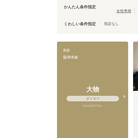
南海加太線
泉佐野市
(
3
)
(
1
)
かんたん条件指定
京阪宇治線
松原市
(
2
)
(
3
)
女性専用
京阪京津線
泉南市
(
1
)
(
11
)
指定なし
くわしい条件指定
阪急京都本線
(
51
)
阪急箕面線
(
9
)
阪神なんば線
(
31
)
叡山電鉄鞍馬線
(
3
)
私鉄
能勢電鉄妙見線
(
1
)
阪神本線
大阪モノレール線
(
20
)
神戸高速東西線
(
17
)
粟生線
(
4
)
六甲ライナー
(
6
)
大物
ダイモツ
DAIMOTSU
阪神本線
姫島
(
5
)
尼崎センタープール前
(
1
)