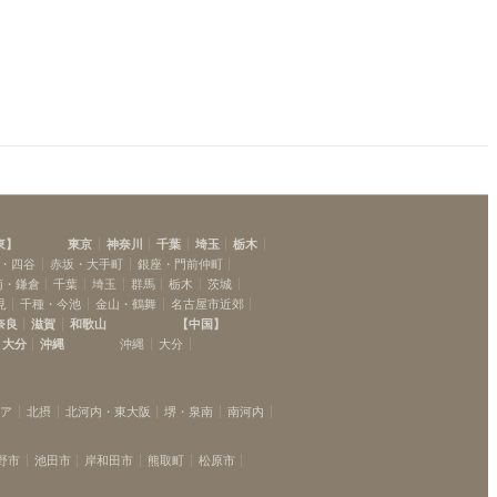
御影
(
1
)
神戸三宮
(
8
)
東
】
東京
神奈川
千葉
埼玉
栃木
・四谷
赤坂・大手町
銀座・門前仲町
南・鎌倉
千葉
埼玉
群馬
栃木
茨城
見
千種・今池
金山・鶴舞
名古屋市近郊
奈良
滋賀
和歌山
【
中国
】
大分
沖縄
沖縄
大分
リア
北摂
北河内・東大阪
堺・泉南
南河内
野市
池田市
岸和田市
熊取町
松原市