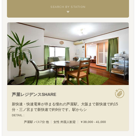
SEARCH BY STATION
芦屋レジデンスSHARE
新快速・快速電車が停まる憧れの芦屋駅。大阪まで新快速で約15
分・三ノ宮まで新快速で約9分です。駅からシ
DETAIL :
芦屋駅 バス7分 他
女性 外国人歓迎
￥38,000 - 41,000