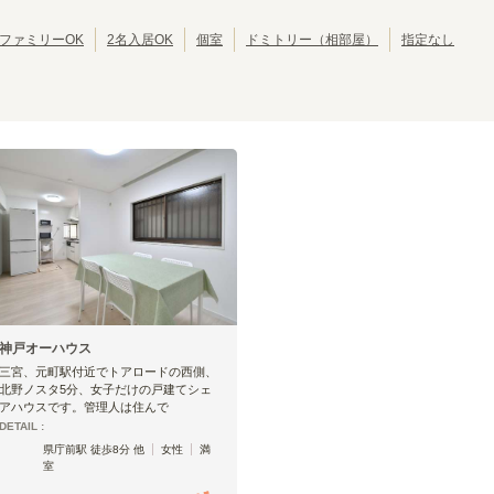
南海高野線
池田市
南海汐見橋線
岸和田市
(
2
)
(
22
)
(
2
)
(
1
)
京阪交野線
大東市
京阪鴨東線
泉大津市
(
1
)
(
5
)
(
1
)
(
39
)
ファミリーOK
2名入居OK
個室
ドミトリー（相部屋）
指定なし
京阪中之島線
摂津市
阪急神戸本線
四條畷市
(
1
)
(
2
)
(
1
)
(
51
)
阪急今津線
阪急甲陽線
(
11
)
(
1
)
阪急千里線
阪急嵐山線
(
25
)
(
4
)
阪神武庫川線
嵯峨野観光線
(
1
)
(
3
)
京福電鉄嵐山本線
京福電鉄北野線
(
14
)
(
19
)
泉北線
水間鉄道水間線
(
2
)
(
1
)
大阪モノレール彩都線
阪堺電軌上町線
(
3
)
(
15
)
神戸高速南北線
有馬線
(
2
)
(
7
)
北神線
山陽電鉄本線
(
2
)
(
38
)
貴志川線
(
1
)
神戸オーハウス
阪急神戸本線
三宮、元町駅付近でトアロードの西側、
北野ノスタ5分、女子だけの戸建てシェ
アハウスです。管理人は住んで
DETAIL :
大阪梅田
十三
(
11
)
(
5
)
県庁前駅 徒歩8分 他
女性
満
塚口
武庫之荘
(
3
)
(
3
)
室
岡本
御影
(
1
)
(
4
)