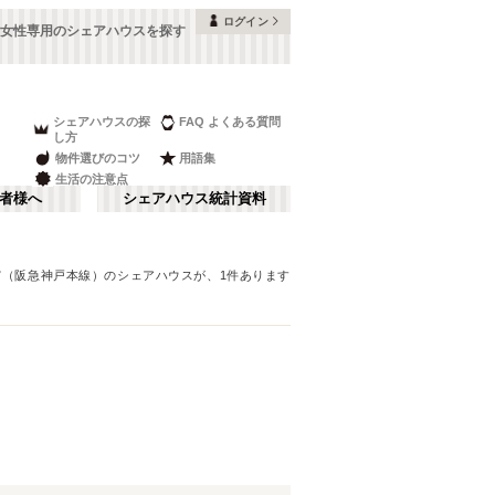
ログイン
女性専用のシェアハウスを探す
シェアハウスの探
FAQ よくある質問
し方
物件選びのコツ
用語集
生活の注意点
者様へ
シェアハウス統計資料
宮（阪急神戸本線）
のシェアハウスが、
1
件あります
本町・船場
さ行
(
8
)
な行
大阪ベイエリア
(
23
)
ま行
南河内
(
2
)
近鉄大阪線
豊中市
(
15
)
(
38
)
和歌山
(
1
)
近鉄けいはんな線
高槻市
(
7
)
(
2
)
南海和歌山港線
寝屋川市
(
4
)
(
1
)