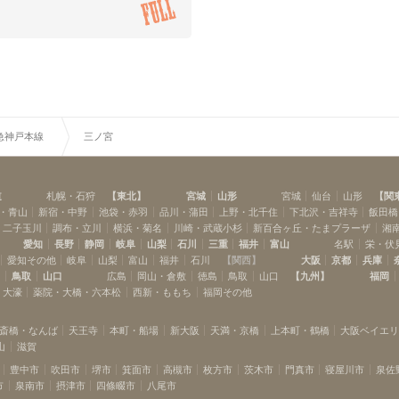
春日野道
神戸三宮
(
1
)
(
8
)
急神戸本線
三ノ宮
道
札幌・石狩
【
東北
】
宮城
山形
宮城
仙台
山形
【
関
・青山
新宿・中野
池袋・赤羽
品川・蒲田
上野・北千住
下北沢・吉祥寺
飯田橋
・二子玉川
調布・立川
横浜・菊名
川崎・武蔵小杉
新百合ヶ丘・たまプラーザ
湘
愛知
長野
静岡
岐阜
山梨
石川
三重
福井
富山
名駅
栄・伏
愛知その他
岐阜
山梨
富山
福井
石川
【
関西
】
大阪
京都
兵庫
島
鳥取
山口
広島
岡山・倉敷
徳島
鳥取
山口
【
九州
】
福岡
・大濠
薬院・大橋・六本松
西新・ももち
福岡その他
斎橋・なんば
天王寺
本町・船場
新大阪
天満・京橋
上本町・鶴橋
大阪ベイエ
山
滋賀
豊中市
吹田市
堺市
箕面市
高槻市
枚方市
茨木市
門真市
寝屋川市
泉佐
市
泉南市
摂津市
四條畷市
八尾市