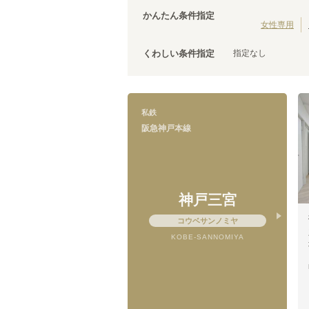
南海加太線
泉佐野市
(
3
)
(
1
)
かんたん条件指定
京阪宇治線
松原市
(
2
)
(
3
)
女性専用
京阪京津線
泉南市
(
1
)
(
11
)
指定なし
くわしい条件指定
阪急京都本線
(
51
)
阪急箕面線
(
9
)
阪神なんば線
(
31
)
叡山電鉄鞍馬線
(
3
)
私鉄
能勢電鉄妙見線
(
1
)
阪急神戸本線
大阪モノレール線
(
20
)
神戸高速東西線
(
17
)
粟生線
(
4
)
六甲ライナー
(
6
)
神戸三宮
コウベサンノミヤ
KOBE-SANNOMIYA
阪急神戸本線
園田
(
2
)
芦屋川
(
1
)