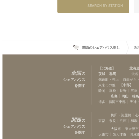
王子公園
(
2
)
SEARCH BY STATION
関西のシェアハウス探し
阪
【
北海道
】
北海
全国
の
茨城
群馬
渋谷
シェアハウス
錦糸町・押上
自由が丘
東京その他
【
中部
】
を探す
静岡
浜松
長野
三重
広島
岡山
徳
博多・福岡市東部
天神
梅田・淀屋橋
心
関西
の
京都
奈良
兵庫
和歌
シェアハウス
大阪市
東大阪市
を探す
大東市
泉大津市
貝塚