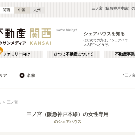
三ノ宮（阪急神戸本線）の
関西
中国
九州
シェアハウスを知る
はじめての方は、“シェアハウ
ス入門”へどうぞ。
ファミリー向け
ひつじ不動産について
不動産事業
リア
名前
＊
三ノ
大阪
京都
JR
兵庫
地下鉄
奈良
私鉄
滋賀
和歌山
心斎橋・なんば
か行
天王寺
が行
線
三ノ宮
(
16
)
(
47
)
た行
だ行
天満・京橋
上本町・鶴橋
(
32
)
(
41
)
三ノ宮（阪急神戸本線）
の女性専用
ば行
ぱ行
北河内・東大阪
堺・泉南
(
34
)
(
22
)
近鉄橿原線
大阪市
近鉄南大阪線
東大阪市
(
183
)
(
5
)
(
15
)
(
22
)
のシェアハウス
ら行
わ行
奈良
兵庫
(
11
)
(
99
)
近鉄田原本線
堺市
近鉄奈良線
箕面市
(
11
)
(
1
)
(
8
)
(
19
)
南海本線
茨木市
南海空港線
門真市
(
5
)
(
28
)
(
4
)
(
6
)