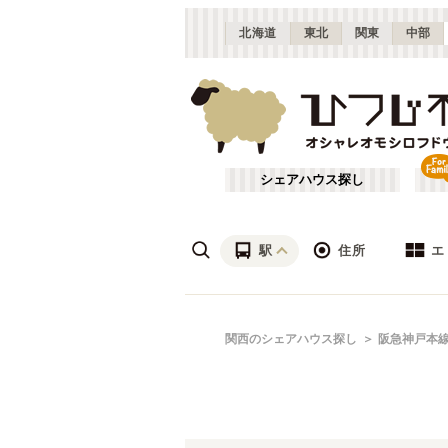
北海道
東北
関東
中部
シェアハウス探し
駅
住所
エ
梅田・淀屋橋
あ行
関西のシェアハウス探し
阪急神戸本
(
23
)
ざ行
新大阪
(
19
)
は行
北摂
(
53
)
近鉄難波線
大阪
(
19
)
や行
京都
(
124
)
近鉄生駒線
吹田市
(
14
)
(
1
)
滋賀
(
7
)
近鉄京都線
枚方市
(
6
)
(
22
)