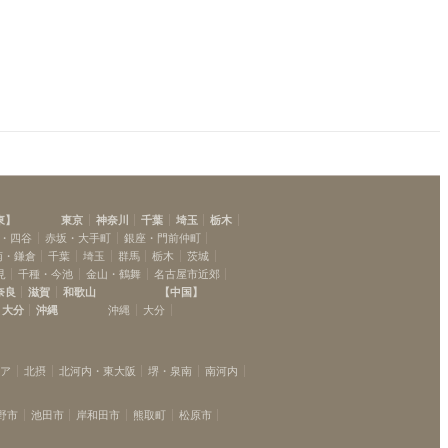
東
】
東京
神奈川
千葉
埼玉
栃木
・四谷
赤坂・大手町
銀座・門前仲町
南・鎌倉
千葉
埼玉
群馬
栃木
茨城
見
千種・今池
金山・鶴舞
名古屋市近郊
奈良
滋賀
和歌山
【
中国
】
大分
沖縄
沖縄
大分
リア
北摂
北河内・東大阪
堺・泉南
南河内
野市
池田市
岸和田市
熊取町
松原市