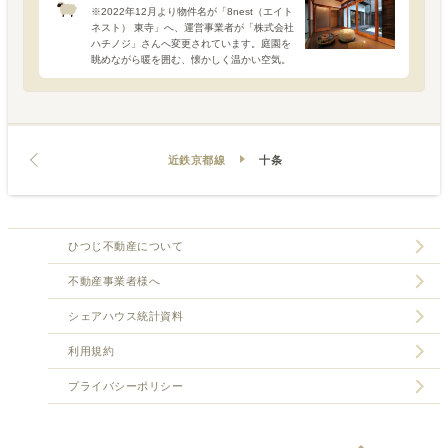
※2022年12月より物件名が「8nest（エイト
ネスト） 東寺」へ、運営事業者が「株式会社
ハチノジ」さんへ変更されています。庭園を
眺めながら暖を囲む、懐かしく温かい空気。
日が落ちて、ぐっと気温が低くなった頃、住
まいのぬくもりをよりいっそう感じる季節に
なりまし
近鉄京都線
十条
ひつじ不動産について
不動産事業者様へ
シェアハウス統計資料
利用規約
プライバシーポリシー