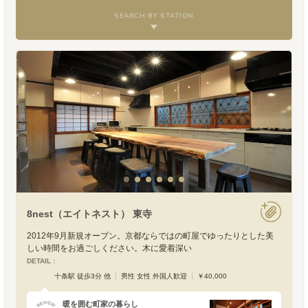
SEARCH BY STATION
8nest（エイトネスト） 東寺
2012年9月新規オープン。京都ならではの町屋でゆったりとした美
しい時間をお過ごしください。木に愛着深い
DETAIL :
十条駅 徒歩3分 他
男性 女性 外国人歓迎
￥40,000
暖を囲む町家の暮らし