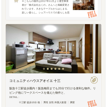
※こちらの物件は2017年11月より運営事業
者が「株式会社おくの」さんへと掲載変更さ
れています。大きなテーブルからはじまる、
楽しい暮らし。シェアハウスでの暮らしを思
い浮かべて出てくるのは、いつだってダイニ
ングテーブルでの出来事です。ピザや鍋の食
事会だったり、週
コミュニティハウスアオイエ 十三
阪急十三駅徒歩圏内！阪急梅田までも20分で行ける便利な物件。リ
ビング他にワークスペースを備えた物件と、
DETAIL :
十三駅 徒歩10分 他
男性 女性 外国人歓迎
満室