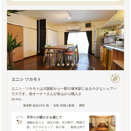
とがあります。自然な角度で腕を預けてしま
えるテーブルに、座り心地の良い椅子。ただ
なんとなく置かれてい
エニシ ツカモト
エニシ・ツカモトは大阪駅から一駅の塚本駅にある小さなシェアハ
ウスです。前オーナーさんが富山から職人さ
DETAIL :
塚本駅 徒歩10分 他
女性 外国人歓迎
満室
手作りの暖かさを感じて
袖触れ合うも、他生の縁。木の椅子。陶器の
器。ガラスのコップ。鉄の扉。。素材は何で