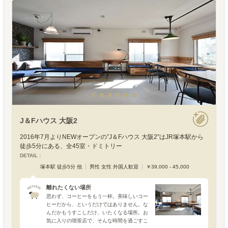
J＆Fハウス 大阪2
2016年7月よりNEWオープンの”J＆Fハウス 大阪2”はJR塚本駅から
徒歩5分にある、全45室・ドミトリー
DETAIL :
塚本駅 徒歩5分 他
男性 女性 外国人歓迎
￥39,000 - 45,000
離れたくない場所
思わず、コーヒーをもう一杯。美味しいコー
ヒーだから、というだけではありません。な
んだかもうすこしだけ、いたくなる場所。お
気に入りの喫茶店で、そんな時間を過ごすこ