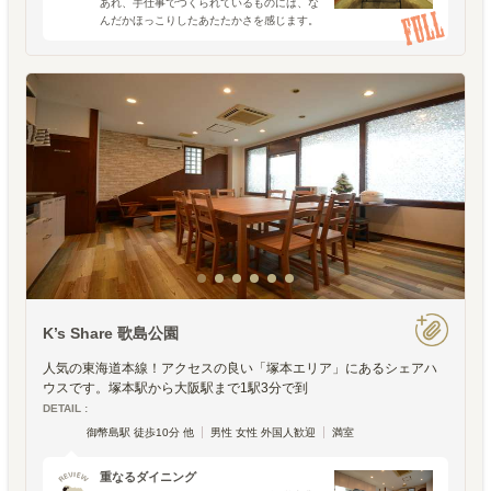
あれ、手仕事でつくられているものには、な
んだかほっこりしたあたたかさを感じます。
手で感触を確かめながら、試行錯誤したり、
失敗したり、良い物が出来たと嬉しく思った
り。そういった時間や
K’s Share 歌島公園
人気の東海道本線！アクセスの良い「塚本エリア」にあるシェアハ
ウスです。塚本駅から大阪駅まで1駅3分で到
DETAIL :
御幣島駅 徒歩10分 他
男性 女性 外国人歓迎
満室
重なるダイニング