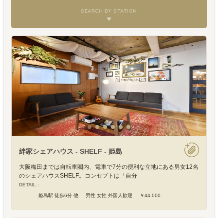
SEARCH BY STATION
絆家シェアハウス - SHELF - 姫島
大阪梅田までは自転車圏内、電車で7分の便利な立地にある男女12名
のシェアハウスSHELF。コンセプトは「自分
DETAIL :
姫島駅 徒歩6分 他
男性 女性 外国人歓迎
￥44,000