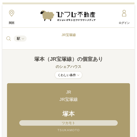
関西
ログイン
JR宝塚線
駅
塚本（JR宝塚線）
の個室あり
のシェアハウス
くわしい条件
JR
JR宝塚線
塚本
ツカモト
TSUKAMOTO