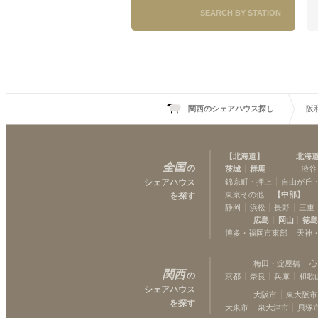
SEARCH BY STATION
関西のシェアハウス探し
阪
【
北海道
】
北海
全国
の
茨城
群馬
渋谷
シェアハウス
錦糸町・押上
自由が丘
東京その他
【
中部
】
を探す
静岡
浜松
長野
三重
広島
岡山
徳
博多・福岡市東部
天神
梅田・淀屋橋
心
関西
の
京都
奈良
兵庫
和歌
シェアハウス
大阪市
東大阪市
を探す
大東市
泉大津市
貝塚