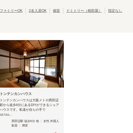
JRゆめ咲線
池田市
JR東西線
岸和田市
(
2
)
(
8
)
(
(
2
28
)
)
JR関西空港線
大東市
JR宝塚線
泉大津市
(
1
)
(
4
)
(
(
1
27
)
)
ファミリーOK
2名入居OK
個室
ドミトリー（相部屋）
指定なし
JR播但線
摂津市
JR和歌山線
四條畷市
(
1
)
(
8
)
(
1
)
(
2
)
紀勢本線(和歌山～和歌山市)
おおさか東線
(
2
)
(
46
)
阪和線(天王寺～和歌山)
天王寺
美章園
(
9
)
(
2
)
長居
我孫子町
(
2
)
(
1
)
百舌鳥
上野芝
(
1
)
(
2
)
東岸和田
熊取
(
1
)
(
2
)
トンテンカンハウス
和歌山
(
1
)
トンテンカンハウスは大阪メトロ西田辺
駅から徒歩6分にあるDIYができるシェア
ハウスです。私達が自らの手で
DETAIL :
西田辺駅 徒歩6分 他
女性 外国人
歓迎
満室