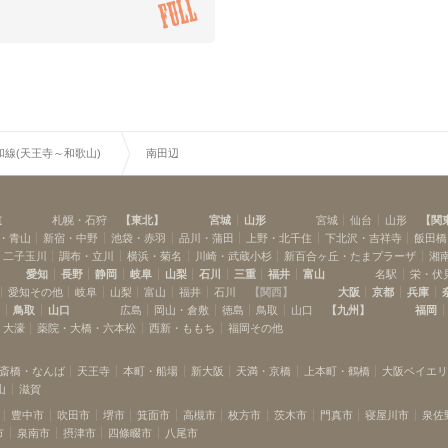
和線(天王寺～和歌山)
南田辺
道
札幌・石狩
【
東北
】
宮城
山形
宮城
仙台
山形
【
関
・青山
新宿・中野
池袋・赤羽
品川・蒲田
上野・北千住
下北沢・吉祥寺
飯田橋
・二子玉川
調布・立川
横浜・菊名
川崎・武蔵小杉
新百合ヶ丘・たまプラーザ
湘
愛知
長野
静岡
岐阜
山梨
石川
三重
福井
富山
名駅
栄・伏
愛知その他
岐阜
山梨
富山
福井
石川
【
関西
】
大阪
京都
兵庫
島
鳥取
山口
広島
岡山・倉敷
徳島
鳥取
山口
【
九州
】
福岡
・大濠
薬院・大橋・六本松
西新・ももち
福岡その他
斎橋・なんば
天王寺
本町・船場
新大阪
天満・京橋
上本町・鶴橋
大阪ベイエ
山
滋賀
豊中市
吹田市
堺市
箕面市
高槻市
枚方市
茨木市
門真市
寝屋川市
泉佐
市
泉南市
摂津市
四條畷市
八尾市