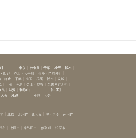
東
】
東京
神奈川
千葉
埼玉
栃木
・四谷
赤坂・大手町
銀座・門前仲町
南・鎌倉
千葉
埼玉
群馬
栃木
茨城
見
千種・今池
金山・鶴舞
名古屋市近郊
奈良
滋賀
和歌山
【
中国
】
大分
沖縄
沖縄
大分
リア
北摂
北河内・東大阪
堺・泉南
南河内
野市
池田市
岸和田市
熊取町
松原市