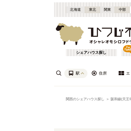
北海道
東北
関東
中部
シェアハウス探し
駅
住所
エ
梅田・淀屋橋
あ行
関西のシェアハウス探し
阪和線(天王
(
23
)
ざ行
新大阪
(
19
)
は行
北摂
(
53
)
JR北陸本線(米原～敦賀)
大阪
(
1
)
や行
京都
(
124
)
JR湖西線
吹田市
(
14
(
)
24
)
滋賀
(
7
)
JR山陽本線(兵庫～和田岬)
枚方市
(
6
)
(
1
)