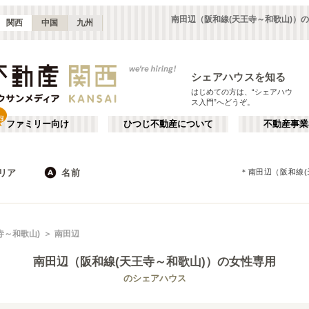
南田辺（阪和線(天王寺～和歌山)）
関西
中国
九州
シェアハウスを知る
はじめての方は、“シェアハウ
ス入門”へどうぞ。
ファミリー向け
ひつじ不動産について
不動産事業
リア
名前
＊
南田辺（阪和線(
大阪
京都
JR
兵庫
地下鉄
奈良
私鉄
滋賀
和歌山
心斎橋・なんば
か行
天王寺
が行
寺～和歌山)
南田辺
(
16
)
(
47
)
た行
だ行
天満・京橋
上本町・鶴橋
(
32
)
(
41
)
南田辺（阪和線(天王寺～和歌山)）
の女性専用
ば行
ぱ行
北河内・東大阪
堺・泉南
(
34
)
(
22
)
琵琶湖線
大阪市
JR京都線
東大阪市
(
183
(
25
)
)
(
(
15
53
)
)
のシェアハウス
ら行
わ行
奈良
兵庫
(
11
)
(
99
)
大和路線
堺市
JR神戸線(神戸～姫路)
箕面市
(
11
)
(
24
)
(
8
)
(
43
)
嵯峨野線
茨木市
学研都市線
門真市
(
5
)
(
38
)
(
4
)
(
15
)