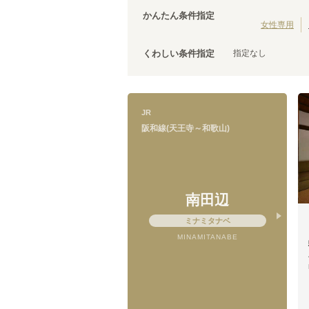
大阪環状線
泉佐野市
(
3
)
(
103
)
かんたん条件指定
羽衣線
松原市
(
(
1
2
)
)
女性専用
JR姫新線(姫路～佐用)
泉南市
(
1
)
(
5
)
指定なし
くわしい条件指定
きのくに線
(
1
)
山陽新幹線
(
15
)
JR
阪和線(天王寺～和歌山)
阪和線(天王寺～和歌山)
鶴ケ丘
(
1
)
堺市
(
1
)
南田辺
久米田
(
1
)
新家
ミナミタナベ
(
1
)
MINAMITANABE