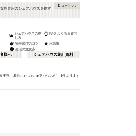
ログイン
の女性専用のシェアハウスを探す
シェアハウスの探
FAQ よくある質問
し方
物件選びのコツ
用語集
生活の注意点
者様へ
シェアハウス統計資料
天王寺～和歌山)）
のシェアハウスが、
1
件あります
本町・船場
さ行
(
8
)
な行
大阪ベイエリア
(
23
)
ま行
南河内
(
2
)
JR神戸線(大阪～神戸)
豊中市
(
15
)
(
56
)
和歌山
(
1
)
JR山陽本線(姫路～岡山)
高槻市
(
7
)
(
5
)
奈良線
寝屋川市
(
24
(
)
4
)