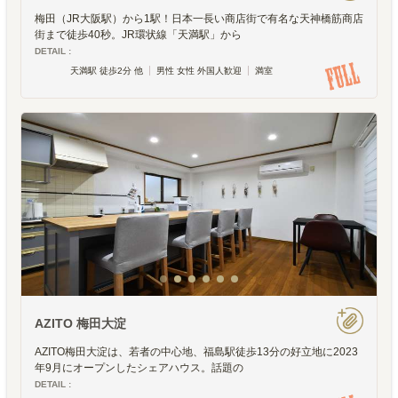
梅田（JR大阪駅）から1駅！日本一長い商店街で有名な天神橋筋商店
街まで徒歩40秒。JR環状線「天満駅」から
DETAIL :
天満駅 徒歩2分 他
男性 女性 外国人歓迎
満室
AZITO 梅田大淀
AZITO梅田大淀は、若者の中心地、福島駅徒歩13分の好立地に2023
年9月にオープンしたシェアハウス。話題の
DETAIL :