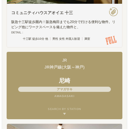
コミュニティハウスアオイエ 十三
阪急十三駅徒歩圏内！阪急梅田までも20分で行ける便利な物件。リ
ビング他にワークスペースを備えた物件と、
DETAIL :
十三駅 徒歩10分 他
男性 女性 外国人歓迎
満室
JR
JR神戸線(大阪～神戸)
尼崎
アマガサキ
AMAGASAKI
SEARCH BY STATION