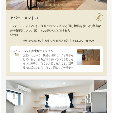
アパートメント21
アパートメント21は、従来のマンションと同じ機能を持った専有部
分を確保しつつ、広々とお使いいただける共
DETAIL :
中津駅 徒歩3分 他
男性 女性 外国人歓迎
￥62,000 - 65,000
ペット共生型マンション
お互いにとって、快適な場所に。犬と散歩を
していると、自分だけで歩いていても起こら
ない出来事が、たくさん起こるんです。親子
連れに話しかけられたり、同じく犬の散歩中
の人と仲良くなったり。犬たちがいれば、初
対面でも身構えず話せるのは不思議です。大
阪・中津に建つ「アパ