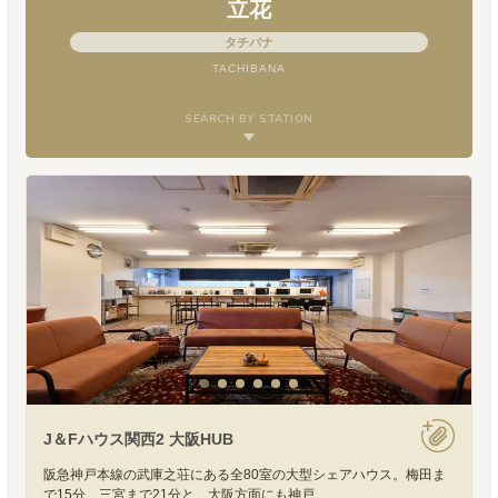
立花
タチバナ
TACHIBANA
SEARCH BY STATION
J＆Fハウス関西2 大阪HUB
阪急神戸本線の武庫之荘にある全80室の大型シェアハウス。梅田ま
で15分、三宮まで21分と、大阪方面にも神戸