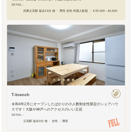
DETAIL :
武庫之荘駅 徒歩13分 他
男性 女性 外国人歓迎
￥35,000 - 40,000
T-branch
令和4年2月にオープンしたばかりの小人数制女性限定のシェアハウ
スです！大阪や神戸へのアクセスのいい立花
DETAIL :
立花駅 徒歩3分 他
女性
満室