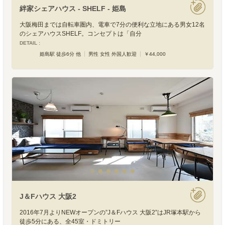
絆家シェアハウス - SHELF - 姫島
大阪梅田までは自転車圏内、電車で7分の便利な立地にある男女12名
のシェアハウスSHELF。コンセプトは「自分
DETAIL :
姫島駅 徒歩6分 他
男性 女性 外国人歓迎
￥44,000
J＆Fハウス 大阪2
2016年7月よりNEWオープンの”J＆Fハウス 大阪2”はJR塚本駅から
徒歩5分にある、全45室・ドミトリー