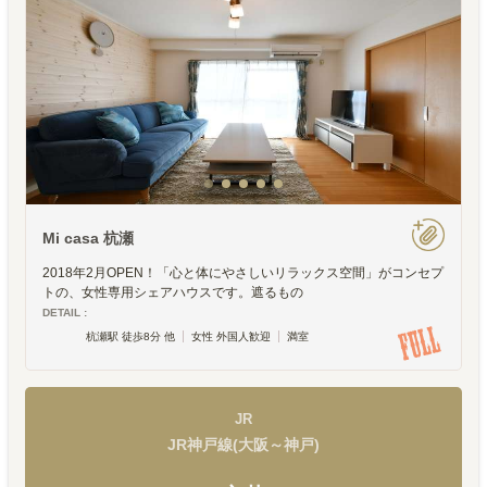
Mi casa 杭瀬
2018年2月OPEN！「心と体にやさしいリラックス空間」がコンセプ
トの、女性専用シェアハウスです。遮るもの
DETAIL :
杭瀬駅 徒歩8分 他
女性 外国人歓迎
満室
JR
JR神戸線(大阪～神戸)