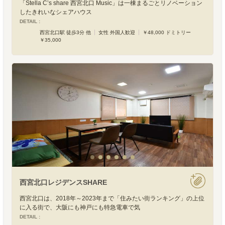
「Stella C’s share 西宮北口 Music」は一棟まるごとリノベーション
したきれいなシェアハウス
DETAIL :
西宮北口駅 徒歩3分 他
女性 外国人歓迎
￥48,000 ドミトリー
￥35,000
西宮北口レジデンスSHARE
西宮北口は、2018年～2023年まで「住みたい街ランキング」の上位
に入る街で、大阪にも神戸にも特急電車で気
DETAIL :