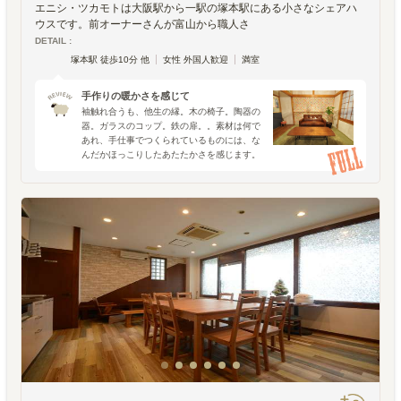
エニシ・ツカモトは大阪駅から一駅の塚本駅にある小さなシェアハ
ウスです。前オーナーさんが富山から職人さ
DETAIL :
塚本駅 徒歩10分 他
女性 外国人歓迎
満室
手作りの暖かさを感じて
袖触れ合うも、他生の縁。木の椅子。陶器の
器。ガラスのコップ。鉄の扉。。素材は何で
あれ、手仕事でつくられているものには、な
んだかほっこりしたあたたかさを感じます。
手で感触を確かめながら、試行錯誤したり、
失敗したり、良い物が出来たと嬉しく思った
り。そういった時間や