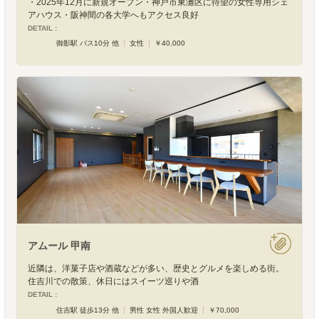
・2025年12月に新規オープン・神戸市東灘区に待望の女性専用シェ
アハウス・阪神間の各大学へもアクセス良好
DETAIL :
御影駅 バス10分 他
女性
￥40,000
アムール 甲南
近隣は、洋菓子店や酒蔵などが多い、歴史とグルメを楽しめる街。
住吉川での散策、休日にはスイーツ巡りや酒
DETAIL :
住吉駅 徒歩13分 他
男性 女性 外国人歓迎
￥70,000