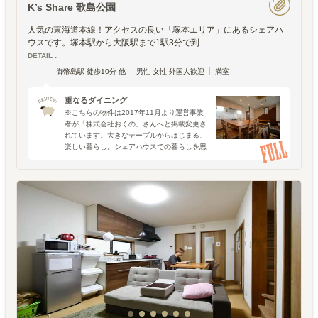
K’s Share 歌島公園
人気の東海道本線！アクセスの良い「塚本エリア」にあるシェアハ
ウスです。塚本駅から大阪駅まで1駅3分で到
DETAIL :
御幣島駅 徒歩10分 他
男性 女性 外国人歓迎
満室
重なるダイニング
※こちらの物件は2017年11月より運営事業
者が「株式会社おくの」さんへと掲載変更さ
れています。大きなテーブルからはじまる、
楽しい暮らし。シェアハウスでの暮らしを思
い浮かべて出てくるのは、いつだってダイニ
ングテーブルでの出来事です。ピザや鍋の食
事会だったり、週