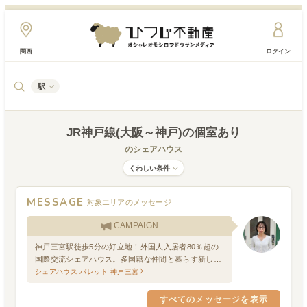
関西
ログイン
駅
JR神戸線(大阪～神戸)
の個室あり
のシェアハウス
くわしい条件
MESSAGE
対象エリアのメッセージ
CAMPAIGN
神戸三宮駅徒歩5分の好立地！外国人入居者80％超の
国際交流シェアハウス。多国籍な仲間と暮らす新しい
毎日。見学随時受付中！（短期入居キャンペーン実施
シェアハウス パレット 神戸三宮
中）
すべてのメッセージを表示