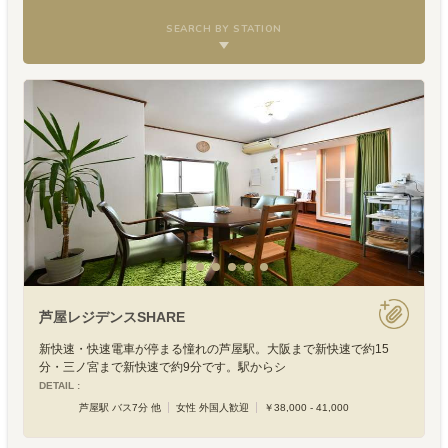
SEARCH BY STATION
芦屋レジデンスSHARE
新快速・快速電車が停まる憧れの芦屋駅。大阪まで新快速で約15
分・三ノ宮まで新快速で約9分です。駅からシ
DETAIL :
芦屋駅 バス7分 他
女性 外国人歓迎
￥38,000 - 41,000