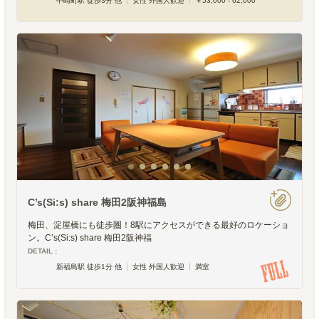
中崎町駅 徒歩3分 他
女性 外国人歓迎
￥53,000 - 62,000
C’s(Si:s) share 梅田2阪神福島
梅田、淀屋橋にも徒歩圏！8駅にアクセスができる最好のロケーショ
ン。C’s(Si:s) share 梅田2阪神福
DETAIL :
新福島駅 徒歩1分 他
女性 外国人歓迎
満室