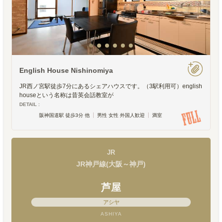
English House Nishinomiya
JR西ノ宮駅徒歩7分にあるシェアハウスです。（3駅利用可）english
houseという名称は昔英会話教室が
DETAIL :
阪神国道駅 徒歩3分 他
男性 女性 外国人歓迎
満室
JR
JR神戸線(大阪～神戸)
芦屋
アシヤ
ASHIYA