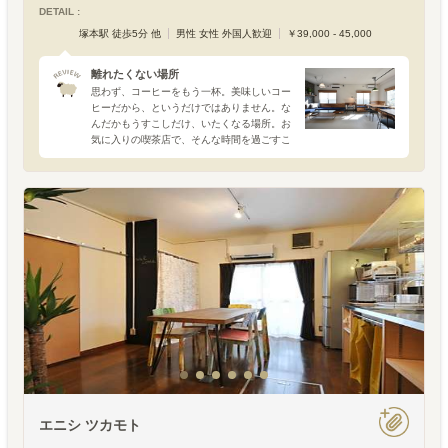
DETAIL :
塚本駅 徒歩5分 他
男性 女性 外国人歓迎
￥39,000 - 45,000
離れたくない場所
思わず、コーヒーをもう一杯。美味しいコー
ヒーだから、というだけではありません。な
んだかもうすこしだけ、いたくなる場所。お
気に入りの喫茶店で、そんな時間を過ごすこ
とがあります。自然な角度で腕を預けてしま
えるテーブルに、座り心地の良い椅子。ただ
なんとなく置かれてい
エニシ ツカモト