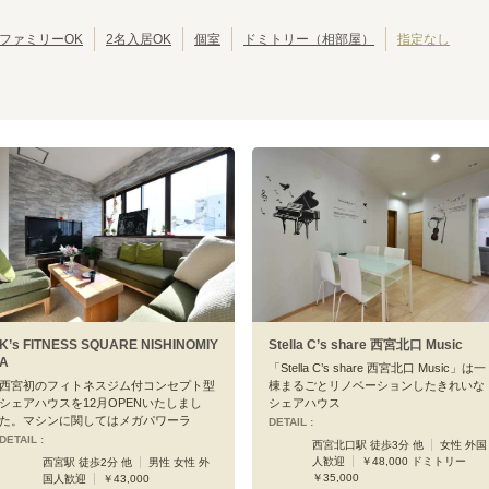
JRゆめ咲線
池田市
JR東西線
岸和田市
(
2
)
(
8
)
(
(
2
28
)
)
JR関西空港線
大東市
JR宝塚線
泉大津市
(
1
)
(
4
)
(
(
1
27
)
)
ファミリーOK
2名入居OK
個室
ドミトリー（相部屋）
指定なし
JR播但線
摂津市
JR和歌山線
四條畷市
(
1
)
(
8
)
(
1
)
(
2
)
紀勢本線(和歌山～和歌山市)
おおさか東線
(
2
)
(
46
)
JR神戸線(大阪～神戸)
大阪
塚本
(
11
)
(
6
)
西宮
さくら夙川
(
6
)
(
1
)
六甲道
摩耶
(
3
)
(
1
)
元町
神戸
(
5
)
(
7
)
K’s FITNESS SQUARE NISHINOMIY
Stella C’s share 西宮北口 Music
A
「Stella C’s share 西宮北口 Music」は一
西宮初のフィトネスジム付コンセプト型
棟まるごとリノベーションしたきれいな
シェアハウスを12月OPENいたしまし
シェアハウス
た。マシンに関してはメガパワーラ
DETAIL :
DETAIL :
西宮北口駅 徒歩3分 他
女性 外国
人歓迎
￥48,000 ドミトリー
西宮駅 徒歩2分 他
男性 女性 外
￥35,000
国人歓迎
￥43,000