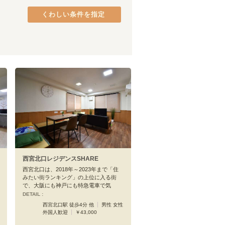
阪和線(天王寺～和歌山)
熊取町
(
2
)
(
32
)
くわしい条件を指定
JR加古川線
貝塚市
(
1
)
(
1
)
万葉まほろば線
八尾市
(
1
)
(
6
)
東海道新幹線
(
21
)
尼崎
(
1
)
芦屋
(
1
)
灘
(
1
)
西宮北口レジデンスSHARE
西宮北口は、2018年～2023年まで「住
みたい街ランキング」の上位に入る街
で、大阪にも神戸にも特急電車で気
DETAIL :
西宮北口駅 徒歩4分 他
男性 女性
外国人歓迎
￥43,000