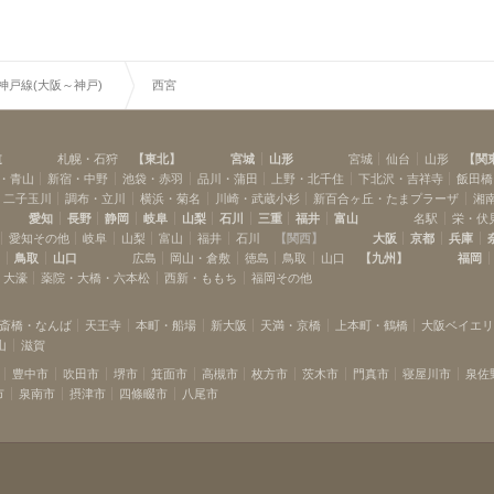
R神戸線(大阪～神戸)
西宮
道
札幌・石狩
【
東北
】
宮城
山形
宮城
仙台
山形
【
関
・青山
新宿・中野
池袋・赤羽
品川・蒲田
上野・北千住
下北沢・吉祥寺
飯田橋
・二子玉川
調布・立川
横浜・菊名
川崎・武蔵小杉
新百合ヶ丘・たまプラーザ
湘
愛知
長野
静岡
岐阜
山梨
石川
三重
福井
富山
名駅
栄・伏
愛知その他
岐阜
山梨
富山
福井
石川
【
関西
】
大阪
京都
兵庫
島
鳥取
山口
広島
岡山・倉敷
徳島
鳥取
山口
【
九州
】
福岡
・大濠
薬院・大橋・六本松
西新・ももち
福岡その他
斎橋・なんば
天王寺
本町・船場
新大阪
天満・京橋
上本町・鶴橋
大阪ベイエ
山
滋賀
豊中市
吹田市
堺市
箕面市
高槻市
枚方市
茨木市
門真市
寝屋川市
泉佐
市
泉南市
摂津市
四條畷市
八尾市