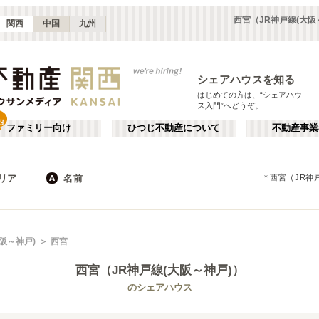
西宮（JR神戸線(大
関西
中国
九州
シェアハウスを知る
はじめての方は、“シェアハウ
ス入門”へどうぞ。
ファミリー向け
ひつじ不動産について
不動産事業
リア
名前
＊
西宮（JR神
大阪
京都
JR
兵庫
地下鉄
奈良
私鉄
滋賀
和歌山
心斎橋・なんば
か行
天王寺
が行
阪～神戸)
西宮
(
16
)
(
47
)
た行
だ行
天満・京橋
上本町・鶴橋
(
32
)
(
41
)
西宮（JR神戸線(大阪～神戸)）
ば行
ぱ行
北河内・東大阪
堺・泉南
(
34
)
(
22
)
琵琶湖線
大阪市
JR京都線
東大阪市
(
183
(
25
)
)
(
(
15
53
)
)
のシェアハウス
ら行
わ行
奈良
兵庫
(
11
)
(
99
)
大和路線
堺市
JR神戸線(神戸～姫路)
箕面市
(
11
)
(
24
)
(
8
)
(
43
)
嵯峨野線
茨木市
学研都市線
門真市
(
5
)
(
38
)
(
4
)
(
15
)