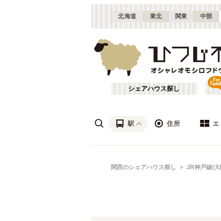
北海道
東北
関東
中部
シェアハウス探し
駅
住所
エ
梅田・淀屋橋
あ行
関西のシェアハウス探し
JR神戸線(大
(
23
)
ざ行
新大阪
(
19
)
は行
北摂
(
53
)
JR北陸本線(米原～敦賀)
大阪
(
1
)
や行
京都
(
124
)
JR湖西線
吹田市
(
14
(
)
24
)
滋賀
(
7
)
JR山陽本線(兵庫～和田岬)
枚方市
(
6
)
(
1
)