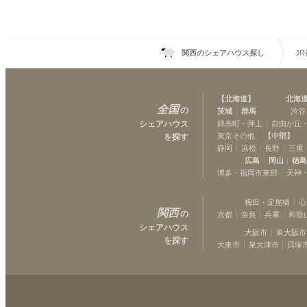
関西のシェアハウス探し
J
【
北海道
】
北海
全国
の
茨城
群馬
渋谷
シェアハウス
錦糸町・押上
自由が丘
東京その他
【
中部
】
を探す
静岡
浜松
長野
三重
広島
岡山
徳
博多・福岡市東部
天神
梅田・淀屋橋
心
関西
の
京都
奈良
兵庫
和歌
シェアハウス
大阪市
東大阪市
を探す
大東市
泉大津市
貝塚