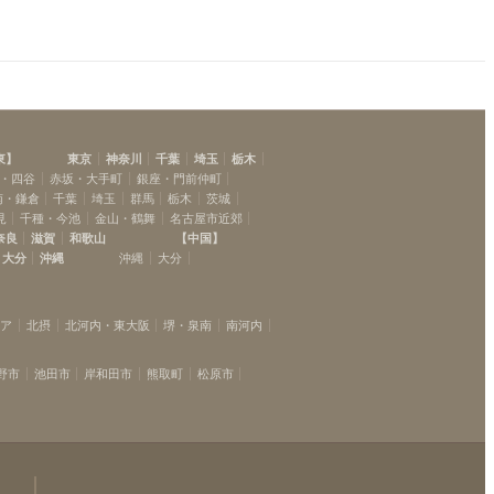
東
】
東京
神奈川
千葉
埼玉
栃木
・四谷
赤坂・大手町
銀座・門前仲町
南・鎌倉
千葉
埼玉
群馬
栃木
茨城
見
千種・今池
金山・鶴舞
名古屋市近郊
奈良
滋賀
和歌山
【
中国
】
大分
沖縄
沖縄
大分
リア
北摂
北河内・東大阪
堺・泉南
南河内
野市
池田市
岸和田市
熊取町
松原市