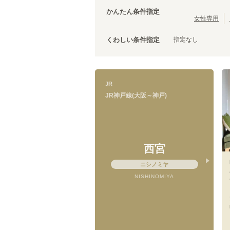
大阪環状線
泉佐野市
(
3
)
(
103
)
かんたん条件指定
羽衣線
松原市
(
(
1
2
)
)
女性専用
JR姫新線(姫路～佐用)
泉南市
(
1
)
(
5
)
指定なし
くわしい条件指定
きのくに線
(
1
)
山陽新幹線
(
15
)
JR
JR神戸線(大阪～神戸)
JR神戸線(大阪～神戸)
立花
(
2
)
住吉
(
3
)
西宮
三ノ宮
(
8
)
ニシノミヤ
NISHINOMIYA