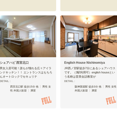
シェアハピ 西宮北口
English House Nishinomiya
男女入居可能！誰もが憧れる広々アイラ
JR西ノ宮駅徒歩7分にあるシェアハウス
ンドキッチン！！ エントランスはもちろ
です。（3駅利用可）english houseとい
んオートロックでセキュリテ
う名称は昔英会話教室が
DETAIL :
DETAIL :
西宮北口駅 徒歩15分 他
男性 女
阪神国道駅 徒歩3分 他
男性 女性
性 外国人歓迎
満室
外国人歓迎
満室