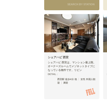
SEARCH BY STATION
シェアハピ 西宮
シェアハピ 西宮は、マンション最上階。
オーナーズルームでメゾネットタイプに
なっている物件です。リビン
DETAIL :
西宮駅 徒歩4分 他
女性 外国人歓
迎
満室