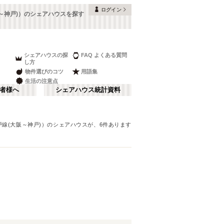
ログイン
阪～神戸)）のシェアハウスを探す
シェアハウスの探
FAQ よくある質問
し方
物件選びのコツ
用語集
生活の注意点
者様へ
シェアハウス統計資料
戸線(大阪～神戸)）
のシェアハウスが、
6
件あります
本町・船場
さ行
(
8
)
な行
大阪ベイエリア
(
23
)
ま行
南河内
(
2
)
JR神戸線(大阪～神戸)
豊中市
(
15
)
(
56
)
和歌山
(
1
)
JR山陽本線(姫路～岡山)
高槻市
(
7
)
(
5
)
奈良線
寝屋川市
(
24
(
)
4
)