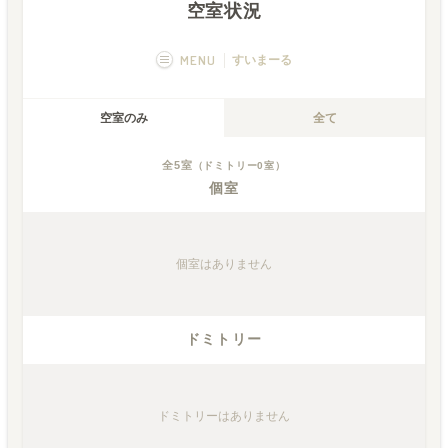
空室状況
MENU
すいまーる
概要
画像一覧
空室のみ
全て
空室状況
運営者
全
5
室
（ドミトリー
0
室）
個室
個室
はありません
ドミトリー
ドミトリー
はありません