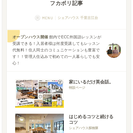
フカボリ記事
MENU
シェアハウス 千里古江台
概要
画像一覧
オープンハウス開催
館内でECC外国語レッスンが
受講できる！入居者様は何度受講してもレッスン
空室状況
運営者
代無料！住人同士のコミュニケーションも豊富で
す！！管理人住込みで初めての一人暮らしでも安
フカボリ記事
心！
家にいるだけ英会話。
特設ページ
はじめるコツと続ける
HOUSE
REVIEW
コツ
シェアハウス探検隊