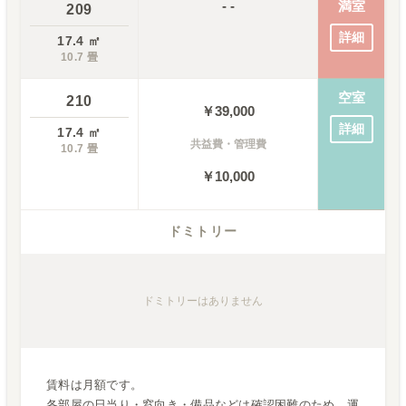
- -
満室
209
詳細
17.4
㎡
10.7
畳
空室
210
￥
39,000
詳細
17.4
㎡
共益費・管理費
10.7
畳
￥10,000
ドミトリー
ドミトリー
はありません
賃料は月額です。
各部屋の日当り・窓向き・備品などは確認困難のため、運