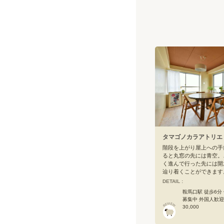
タマゴノカラアトリエ
階段を上がり屋上への手
ると丸窓の先には青空。
く進んで行った先には開
辿り着くことができます
ノカラアトリエは、まる
DETAIL :
するような立地に建って
鞍馬口駅 徒歩6分
見、無骨な建物の内装は
募集中 外国人歓迎
リ13区の女子寮での経
30,000
ンプルな中にも優しさを
るようなインテリアやア