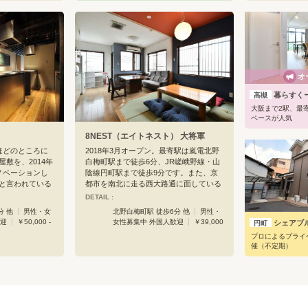
ャンペーンも開催中。
2にリノベートし
ちろんのこと、
とワークショッ
北山からも近く
ルームを併設
す。また、徒歩
ているオープン
神社には京都産
の作品や得意と
をはじめ、北大
可能です。以前
都駅や出町柳駅
ウス、タマゴの
り、本数も多い
オ
りましたが、現
超えるとコープ
でいただけます
そして飲食店や
暮らすくー
高槻
の山々も望める
必要なものが全
大阪まで2駅、最
！アートな生き
ります。京都の
ペースが人気
ンス好きの方、
も、生活面でも
8NEST（エイトネスト） 大将軍
い方、タマゴノ
するにはもって
てみません
ほどのところに
2018年3月オープン。最寄駅は嵐電北野
さにも自信あり
敷を、2014年
白梅町駅まで徒歩6分、JR嵯峨野線・山
ノベーションし
陰線円町駅まで徒歩9分です。また、京
と言われている
都市を南北に走る西大路通に面している
）や龍神さんの
ため市内を巡るバス停へのアクセスも良
DETAIL :
30年の歴史あ
好です。見晴らしの良い屋上もありま
分 他
男性・女
北野白梅町駅 徒歩6分 他
男性・
蔵もあります。
す、夏には五山の送り火の絶景がたのし
歓迎
￥50,000 -
女性募集中 外国人歓迎
￥39,000
シェアブ
円町
のオーナーさま
めますよ！室内は個室5部屋からなり、
プロによるプライ
、およそ100
スーパーやコンビニも徒歩圏内。キッチ
催（不定期）
入されたものだ
ン、シャワー、トイレ、洗面台と設備も
るまでこの地で
充実。高速インターネットも完備してい
れました。この
ます。
きるだけ活かす
ョンの最大のコ
なポイントが白