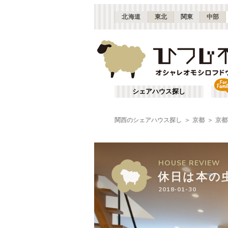
北海道
東北
関東
中部
シェアハウス探し
関西のシェアハウス探し
京都
京都
HOUSE
HOUSE
REVIEW
REVIEW
休日は本の
休日は本の
2018-01-30
2018-01-30