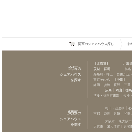
壁の土蔵を利用したリビ
す。古き良き風情を活か
るでオシャレなカフェの
胆に改修しています。（
暮らせるだけでなく滅多
きない土蔵を普段使いで
さです！）その他にも”
さないデザインを随所に
リノベーションを施して
関西のシェアハウス探し
京
ワケで、100年以上にわ
に思いを馳せつつ快適な
満喫して頂けること間違
件名は多種多様な色や柄
【
北海道
】
北海
生地見本の制作を生業と
全国
の
茨城
群馬
渋谷
ナーさまが、同じく国籍
い様々な人々が共に暮ら
シェアハウス
錦糸町・押上
自由が丘
特有のライフシーン（＝
東京その他
【
中部
】
を探す
ージしてネーミングされ
静岡
浜松
長野
三重
なみに「colore（コロ
広島
岡山
徳
は”color”のイタリア
博多・福岡市東部
天神
貿易も行っておられるオ
いが込められています。
梅田・淀屋橋
心
関西
の
京都
奈良
兵庫
和歌
シェアハウス
大阪市
東大阪市
を探す
大東市
泉大津市
貝塚