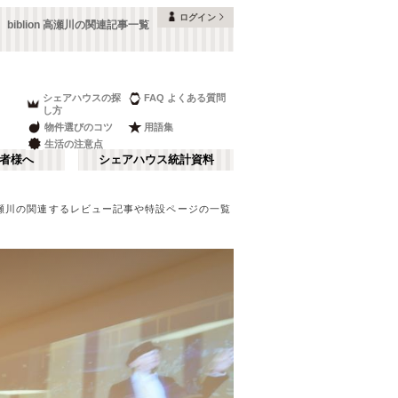
ログイン
biblion 高瀬川の関連記事一覧
シェアハウスの探
FAQ よくある質問
し方
物件選びのコツ
用語集
生活の注意点
者様へ
シェアハウス統計資料
on 高瀬川の関連するレビュー記事や特設ページの一覧