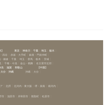
東
】
東京
神奈川
千葉
埼玉
栃木
・四谷
赤坂・大手町
銀座・門前仲町
南・鎌倉
千葉
埼玉
群馬
栃木
茨城
見
千種・今池
金山・鶴舞
名古屋市近郊
奈良
滋賀
和歌山
【
中国
】
大分
沖縄
沖縄
大分
リア
北摂
北河内・東大阪
堺・泉南
南河内
野市
池田市
岸和田市
熊取町
松原市