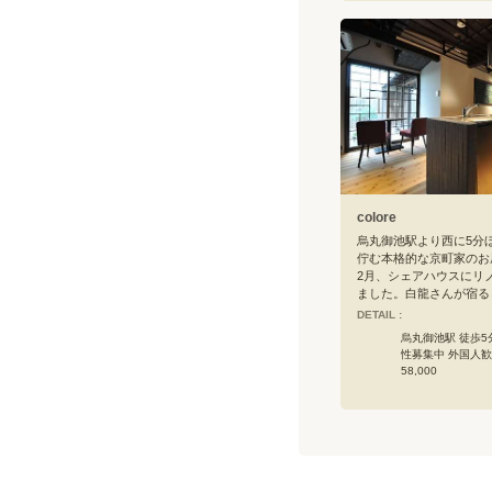
います。また、2023.1
た一階には、ギャラリー
プの開催できるガーデン
し、月に一度、開催をし
ギャラリーでは、ご自身
する技を披露することも
は『女性専用のシェアハ
から』で慣れ親しんで参
在、男性の皆さまも住ん
よ。さぁ、大文字や京都
青空は皆さまのものです
方をなさりたい方、フラ
colore
京都での生活を楽しみた
カラアトリエで生活をし
烏丸御池駅より西に5分
か…？安全性と立地の良
佇む本格的な京町家のお屋
ます。
2月、シェアハウスにリ
ました。白龍さんが宿る
祠（庭に現存しています
DETAIL :
井戸などがあった推定築1
烏丸御池駅 徒歩5
る商家で立派な白壁の土
性募集中 外国人
このお屋敷は福井県出身
58,000
の先々代（おじいさま）が
年前の当時に中古でご購
そうで、その後現在に至
代々お商売を続けて来ら
歴史ある建物の風情をで
ことが今回のリノベーシ
ンセプトで、その代表的