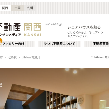
関西
中国
九州
シェアハウスを知る
はじめての方は、“シェアハウ
ス入門”へどうぞ。
ファミリー向け
ひつじ不動産について
不動産事業
＊ bibli
市
七条駅
biblion 高瀬川
虫
虫