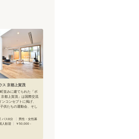
ウス 京都上賀茂
町並みに建てられた「ボ
 京都上賀茂」は国際交流
インコンセプトに掲げ、
子供たちの運動会、そし
学サークルと共に様々な
を企画してまいります！
 バス8分
男性・女性募
らず、地域活性や多世代
国人歓迎
￥50,000 -
に関わっていく、そんな
されるシェアハウスで
自転車でのアクセスはも