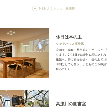
MENU
biblion 高瀬川
画像一覧
フカボリ記事
休日は本の虫
シェアハウス探検隊
没頭する幸せ。数年前のこと。ふと、
ります。2泊3日では絶対に読みきれ
旅館へ。特に観光もせず、畳の上でゴ
時間はとても贅沢。子どものころ微熱
積みにした
高瀬川の図書室