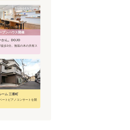
京都のオシャレスポット
、とても住み良い町で
SUGGESTION
3分の距離にある上賀茂
業大学へのシャトルバス
路駅はもちろんのこと京
まで直行するバスもあ
ので安心です。賀茂川を
ープンハウス開催
京都や100円ローソン、
パン屋さんなど、生活に
かん。DOJO
て揃う御薗橋商店街があ
寄徒歩3分。無垢の木の共有ス
伝統的な町に住みながら
とても便利な上に散歩を
こいの立地です。
ルーム 三番町
ベートピアノコンサートを開