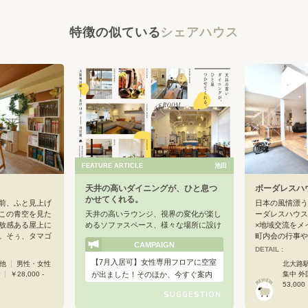
特徴の似ている
シェアハウス
FEATURE ARTICLE
池田
天井の高いダイニングが、ひと息つ
ボーダレスハ
かせてくれる。
前、ふと見上げ
日本の風情漂う
この青空を見た
天井の高いラウンジ、視界の変化が楽し
ーダレスハウス
放感ある屋上に
めるソファスペース、様々な場所に設け
×地域交流をメ
。そぅ、タマゴ
られたカフェスペース。場所を変えてう
町内会の行事や
CAMPAIGN
で空を独り占め
まく気分転換をしながら、リモートワー
て地域住民、大
DETAIL :
おります。一
クにも取り組める環境です。
コラボイベント
【7月入居可】女性専用フロアに空室
 他
男性・女性
北大路駅
、フランス、パ
国際交流に留ま
が出ました！そのほか、今すぐ案内
￥28,000 -
集中 外
験をいかして、シ
交流にも積極的
53,000
可能なお部屋がございます。ただい
感じていただけ
温かい地域に愛
SUGGESTION
ま礼金・仲介手数料無料のお得なキ
ートが施されて
す。各大学への