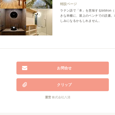
特設ページ
ラテン語で「本」を意味するbiblio
きな本棚に、屋上のベンチでの読書。
しみになるかもしれません。
お問合せ
クリップ
運営
株式会社八清