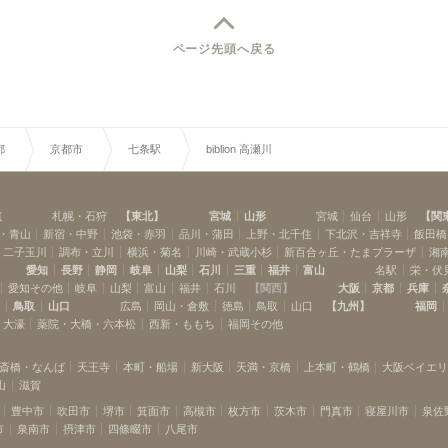
ングルームで
しながらも、ま
様な空間へと大
ページ先頭へ戻る
憧れの京町家に
に入ることので
きると言う贅沢
和”の味わいを崩
取り入れながら
います。と言う
都
京都市
七条駅
biblion 高瀬川
たる悠久の歴史
シェアライフを
いなしです！物
（＝カラー）の
道
札幌・石狩
【
東北
】
宮城
山形
宮城
仙台
山形
【
関
されているオー
・青山
新宿・中野
池袋・赤羽
品川・蒲田
上野・北千住
下北沢・吉祥寺
飯田橋
や男女を問わな
すシェアハウス
・二子玉川
調布・立川
横浜・菊名
川崎・武蔵小杉
新百合ヶ丘・たまプラーザ
湘
カラー）をイメ
愛知
長野
静岡
岐阜
山梨
石川
三重
福井
富山
名駅
栄・伏
たものです。ち
愛知その他
岐阜
山梨
富山
福井
石川
【
関西
】
大阪
京都
兵庫
ーレ）」
島
鳥取
山口
広島
岡山・倉敷
徳島
鳥取
山口
【
九州
】
福岡
語で、イタリアとの
・大濠
薬院・大橋・六本松
西新・ももち
福岡その他
ーナーさまの思
斎橋・なんば
天王寺
本町・船場
新大阪
天満・京橋
上本町・鶴橋
大阪ベイエ
山
滋賀
豊中市
吹田市
堺市
箕面市
高槻市
枚方市
茨木市
門真市
寝屋川市
泉佐
市
泉南市
摂津市
四條畷市
八尾市