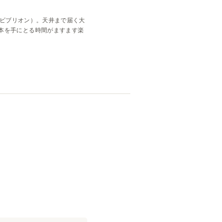
n（ビブリオン）。天井まで届く大
本を手にとる時間がますます楽