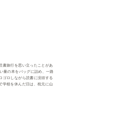
空室状況
Q&A
読書旅行を思い立ったことがあ
ない量の本をバッグに詰め、一路
ロゴロしながら読書に没頭する
で学校を休んだ日は、枕元に山