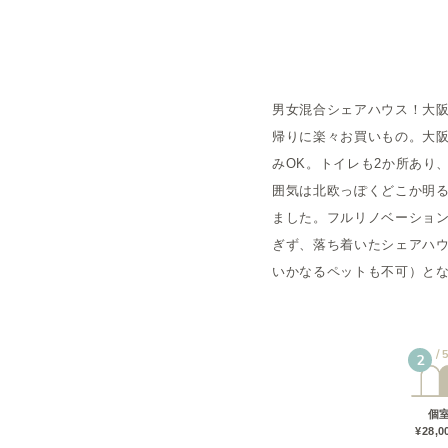
概要
男女混合シェアハウス！大
運営者
帰りに楽々お買いもの。大阪
みOK。トイレも2か所あり
囲気は北欧っぽくどこか明
ました。フルリノベーショ
ぎず、落ち着いたシェアハ
いかなるペットも不可）と
2
個
¥28,0