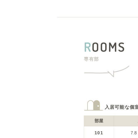
R
OOMS
専有部
入居可能な個
部屋
101
7.8