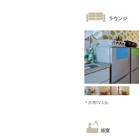
ラウンジ
＊共用TV 1台。
浴室