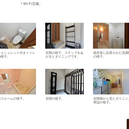
＊Wi-Fi完備。
ウォシュレット付きトイレ
玄関の様子。ステップをあ
脱衣室に設置された洗濯
の様子。
がるとダイニングです。
の様子。
バスルームの様子。
玄関の様子。
玄関側から見たダイニン
周辺の様子。