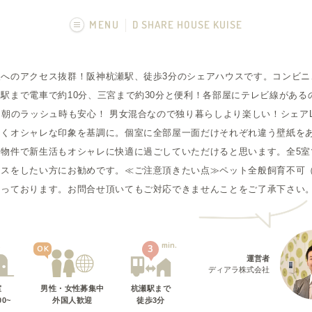
MENU
D SHARE HOUSE KUISE
画像一覧
阪へのアクセス抜群！阪神杭瀬駅、徒歩3分のシェアハウスです。コンビニ
駅まで電車で約10分、三宮まで約30分と便利！各部屋にテレビ線がある
、朝のラッシュ時も安心！ 男女混合なので独り暮らしより楽しい！シェアL
るくオシャレな印象を基調に。個室に全部屋一面だけそれぞれ違う壁紙を
ン物件で新生活もオシャレに快適に過ごしていただけると思います。全5室
ウスをしたい方にお勧めです。≪ご注意頂きたい点≫ペット全般飼育不可
なっております。お問合せ頂いてもご対応できませんことをご了承下さい
min.
5
3
OK
運営者
ディアラ株式会社
室
男性・女性募集中
杭瀬駅
まで
00~
外国人歓迎
徒歩
3
分