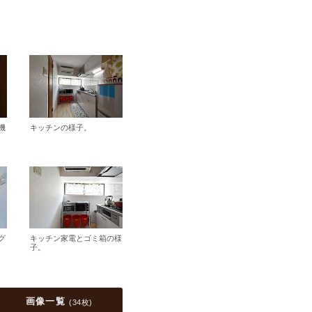
機
キッチンの様子。
グ
キッチン家電とゴミ箱の様
子。
画像一覧
(
34枚
)