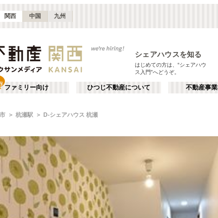
関西
中国
九州
シェアハウスを知る
はじめての方は、“シェアハウ
ス入門”へどうぞ。
ファミリー向け
ひつじ不動産について
不動産事業
市
杭瀬駅
D-シェアハウス 杭瀬