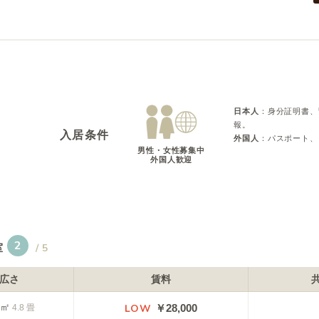
日本人
：
身分証明書、
報。
入居条件
外国人
：
パスポート、
男性・女性募集中

外国人歓迎
2
室
/
5
広さ
賃料
㎡
LOW
￥
28,000
4.8
畳