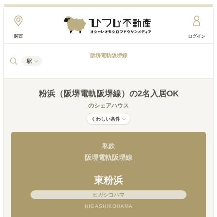
関西
ログイン
阪堺電軌阪堺線
駅
粉浜（阪堺電軌阪堺線）
の2名入居OK
のシェアハウス
くわしい条件
私鉄
阪堺電軌阪堺線
東粉浜
ヒガシコハマ
HIGASHIKOHAMA