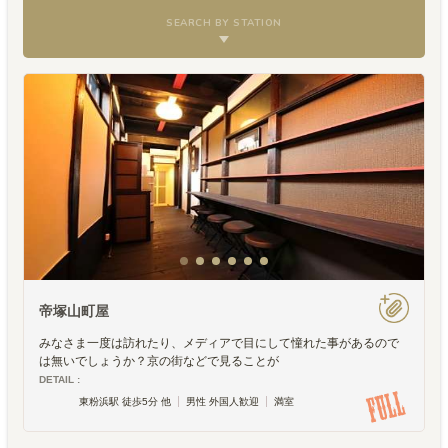
SEARCH BY STATION
帝塚山町屋
みなさま一度は訪れたり、メディアで目にして憧れた事があるので
は無いでしょうか？京の街などで見ることが
DETAIL :
東粉浜駅 徒歩5分 他
男性 外国人歓迎
満室