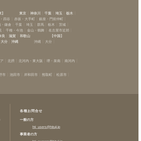
東
】
東京
神奈川
千葉
埼玉
栃木
・四谷
赤坂・大手町
銀座・門前仲町
南・鎌倉
千葉
埼玉
群馬
栃木
茨城
見
千種・今池
金山・鶴舞
名古屋市近郊
奈良
滋賀
和歌山
【
中国
】
大分
沖縄
沖縄
大分
リア
北摂
北河内・東大阪
堺・泉南
南河内
野市
池田市
岸和田市
熊取町
松原市
各種お問合せ
一般の方
許
htj_users@hituji.jp
事業者の方