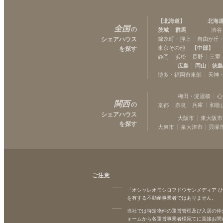
【
北海道
】
北海
全国
の
茨城
群馬
渋谷
シェアハウス
錦糸町・押上
自由が丘
東京その他
【
中部
】
を探す
静岡
浜松
長野
三重
広島
岡山
徳
博多・福岡市東部
天神
梅田・淀屋橋
心
関西
の
京都
奈良
兵庫
和歌
シェアハウス
大阪市
東大阪市
を探す
大東市
泉大津市
貝塚
ご注意
「オシャレオモシロフドウサンメディア 
を有する不動産事業者ではありません。
当社では特定物件の運営管理及び入居の仲
ォームから各運営事業者様宛てに直接お問