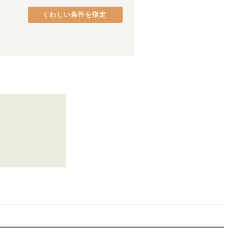
熊取町
(
2
)
くわしい条件を指定
貝塚市
(
1
)
八尾市
(
1
)
千林大宮
(
6
)
天神橋筋六丁目
(
3
)
谷町六丁目
(
5
)
阿倍野
(
2
)
平野
(
2
)