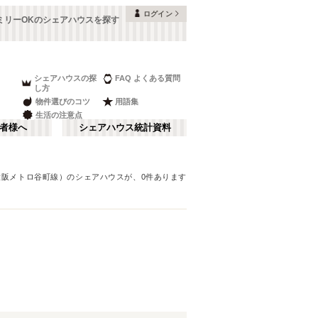
ログイン
ミリーOKのシェアハウスを探す
シェアハウスの探
FAQ よくある質問
し方
物件選びのコツ
用語集
生活の注意点
者様へ
シェアハウス統計資料
大阪メトロ谷町線）
のシェアハウスが、
0
件あります
本町・船場
さ行
(
8
)
な行
大阪ベイエリア
(
23
)
ま行
南河内
(
2
)
大阪メトロ谷町線
豊中市
(
15
)
(
70
)
和歌山
(
1
)
大阪メトロ堺筋線
高槻市
(
7
)
(
23
)
夢かもめ
寝屋川市
(
(
22
4
)
)