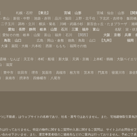
道
札幌・石狩
【
東北
】
宮城
山形
宮城
仙台
山形
【
関
・青山
新宿・中野
池袋・赤羽
品川・蒲田
上野・北千住
下北沢・吉祥寺
飯田橋
・二子玉川
調布・立川
横浜・菊名
川崎・武蔵小杉
新百合ヶ丘・たまプラーザ
湘
愛知
長野
静岡
岐阜
山梨
石川
三重
福井
富山
名駅
栄・伏
愛知その他
岐阜
山梨
富山
福井
石川
【
関西
】
大阪
京都
兵庫
島
鳥取
山口
広島
岡山・倉敷
徳島
鳥取
山口
【
九州
】
福岡
・大濠
薬院・大橋・六本松
西新・ももち
福岡その他
斎橋・なんば
天王寺
本町・船場
新大阪
天満・京橋
上本町・鶴橋
大阪ベイエ
山
滋賀
豊中市
吹田市
堺市
箕面市
高槻市
枚方市
茨木市
門真市
寝屋川市
泉佐
市
泉南市
摂津市
四條畷市
八尾市
ひつじ不動産」はウェブサイトの名称であり、社名・屋号ではありません。また、宅地建物取引業免
介は行っておりません。特定の物件に関するご質問や入居に関するご質問は、サイト上のお問合せフ
い合わせ下さいませ。また、運営事業者様のご連絡先などのご案内は行っておりません。予めご了承