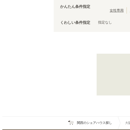
大阪メトロ今里筋線
泉佐野市
(
3
)
(
22
)
かんたん条件指定
松原市
(
2
)
女性専用
泉南市
(
1
)
指定なし
くわしい条件指定
大阪メトロ谷町線
関目高殿
(
3
)
中崎町
(
2
)
谷町九丁目
(
5
)
文の里
(
1
)
喜連瓜破
(
3
)
関西のシェアハウス探し
大