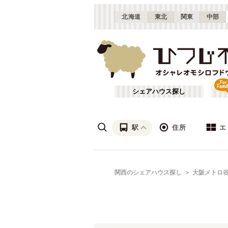
北海道
東北
関東
中部
シェアハウス探し
駅
住所
エ
梅田・淀屋橋
あ行
関西のシェアハウス探し
大阪メトロ
(
23
)
ざ行
新大阪
(
19
)
は行
北摂
(
53
)
京都市営地下鉄烏丸線
大阪
(
57
)
や行
京都
(
124
)
大阪メトロ四つ橋線
吹田市
(
14
)
(
32
)
滋賀
(
7
)
大阪メトロ長堀鶴見緑地線
枚方市
(
6
)
(
31
)