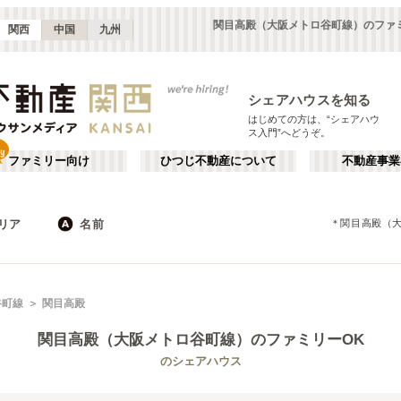
関目高殿（大阪メトロ谷町線）のファ
関西
中国
九州
シェアハウスを知る
はじめての方は、“シェアハウ
ス入門”へどうぞ。
ファミリー向け
ひつじ不動産について
不動産事業
リア
名前
＊
関目高殿（
大阪
京都
JR
兵庫
地下鉄
奈良
私鉄
滋賀
和歌山
心斎橋・なんば
か行
天王寺
が行
谷町線
関目高殿
(
16
)
(
47
)
た行
だ行
天満・京橋
上本町・鶴橋
(
32
)
(
41
)
関目高殿（大阪メトロ谷町線）
のファミリーOK
ば行
ぱ行
北河内・東大阪
堺・泉南
(
34
)
(
22
)
京都市営地下鉄東西線
大阪市
大阪メトロ御堂筋線
東大阪市
(
183
)
(
55
)
(
15
)
(
68
)
のシェアハウス
ら行
わ行
奈良
兵庫
(
11
)
(
99
)
大阪メトロ中央線
堺市
大阪メトロ千日前線
箕面市
(
11
)
(
34
)
(
8
)
(
59
)
神戸市営地下鉄西神線
茨木市
神戸市営地下鉄山手線
門真市
(
5
)
(
7
)
(
4
)
(
21
)