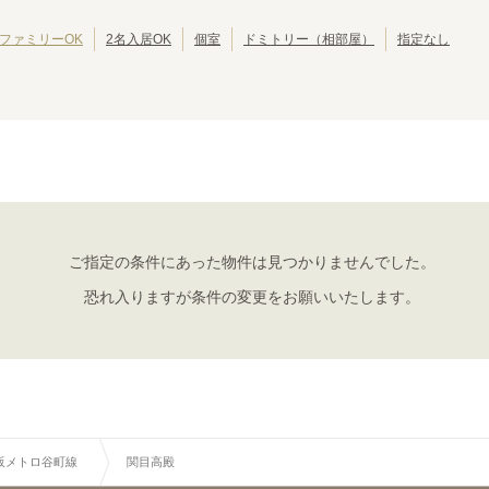
池田市
岸和田市
(
2
)
(
2
)
大東市
泉大津市
(
1
)
(
1
)
ファミリーOK
2名入居OK
個室
ドミトリー（相部屋）
指定なし
摂津市
四條畷市
(
1
)
(
1
)
大阪メトロ谷町線
大日
太子橋今市
(
1
)
(
1
)
野江内代
都島
(
1
)
(
4
)
東梅田
谷町四丁目
(
11
)
(
1
)
四天王寺前夕陽ヶ丘
天王寺
(
5
)
(
9
)
田辺
駒川中野
(
2
)
(
3
)
ご指定の条件にあった物件は見つかりませんでした。
恐れ入りますが条件の変更をお願いいたします。
阪メトロ谷町線
関目高殿