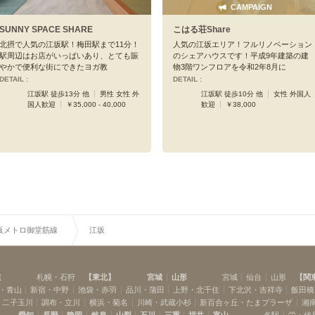
CAMPAIGN
SUNNY SPACE SHARE
こはる荘Share
北摂で人気の江坂駅！梅田駅まで11分！
人気の江坂エリア！フルリノベーション
駅周辺はお店がいっぱいあり、とても賑
のシェアハウスです！平成9年建築の建
やかで便利な街にできたヨガ教
物3階ワンフロアを令和2年8月に
DETAIL :
DETAIL :
江坂駅 徒歩13分 他
男性 女性 外
江坂駅 徒歩10分 他
女性 外国人
国人歓迎
￥35,000 - 40,000
歓迎
￥38,000
阪メトロ御堂筋線
江坂
道
札幌・石狩
【
東北
】
宮城
山形
宮城
仙台
山形
【
関
・青山
新宿・中野
池袋・赤羽
品川・蒲田
上野・北千住
下北沢・吉祥寺
飯田橋
・二子玉川
調布・立川
横浜・菊名
川崎・武蔵小杉
新百合ヶ丘・たまプラーザ
湘
愛知
長野
静岡
岐阜
山梨
石川
三重
福井
富山
名駅
栄・伏