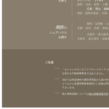
を探す
静岡
浜松
長野
三重
広島
岡山
徳
博多・福岡市東部
天神
梅田・淀屋橋
心
関西
の
京都
奈良
兵庫
和歌
シェアハウス
大阪市
東大阪市
を探す
大東市
泉大津市
貝塚
ご注意
「オシャレオモシロフドウサンメディア 
を有する不動産事業者ではありません。
当社では特定物件の運営管理及び入居の仲
ォームから各運営事業者様宛てに直接お問
下さいませ。
個人情報保護については
個人情報保護方針