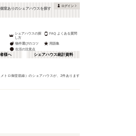
ログイン
個室ありのシェアハウスを探す
シェアハウスの探
FAQ よくある質問
し方
物件選びのコツ
用語集
生活の注意点
者様へ
シェアハウス統計資料
阪メトロ御堂筋線）
のシェアハウスが、
2
件あります
本町・船場
さ行
(
8
)
な行
大阪ベイエリア
(
23
)
ま行
南河内
(
2
)
大阪メトロ谷町線
豊中市
(
15
)
(
70
)
和歌山
(
1
)
大阪メトロ堺筋線
高槻市
(
7
)
(
23
)
夢かもめ
寝屋川市
(
(
22
4
)
)