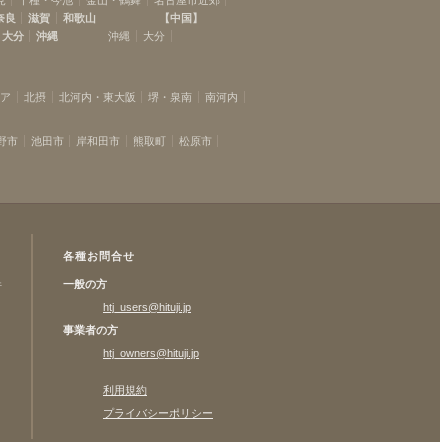
奈良
滋賀
和歌山
【
中国
】
大分
沖縄
沖縄
大分
リア
北摂
北河内・東大阪
堺・泉南
南河内
野市
池田市
岸和田市
熊取町
松原市
各種お問合せ
一般の方
許
htj_users@hituji.jp
事業者の方
htj_owners@hituji.jp
利用規約
プライバシーポリシー