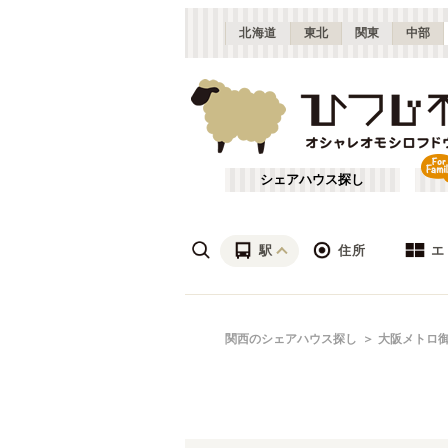
北海道
東北
関東
中部
シェアハウス探し
駅
住所
エ
梅田・淀屋橋
あ行
関西のシェアハウス探し
大阪メトロ
(
23
)
ざ行
新大阪
(
19
)
は行
北摂
(
53
)
京都市営地下鉄烏丸線
大阪
(
57
)
や行
京都
(
124
)
大阪メトロ四つ橋線
吹田市
(
14
)
(
32
)
滋賀
(
7
)
大阪メトロ長堀鶴見緑地線
枚方市
(
6
)
(
31
)