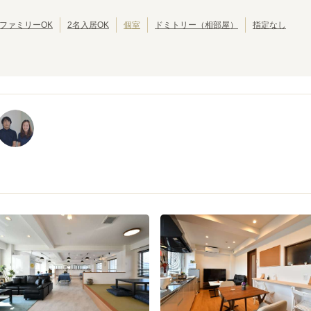
池田市
岸和田市
(
2
)
(
2
)
大東市
泉大津市
(
1
)
(
1
)
ファミリーOK
2名入居OK
個室
ドミトリー（相部屋）
指定なし
摂津市
四條畷市
(
1
)
(
1
)
大阪メトロ御堂筋線
江坂
東三国
(
2
)
(
3
)
中津
梅田
(
1
)
(
11
)
なんば
大国町
(
10
)
(
2
)
昭和町
西田辺
(
4
)
(
4
)
北花田
なかもず
(
2
)
(
2
)