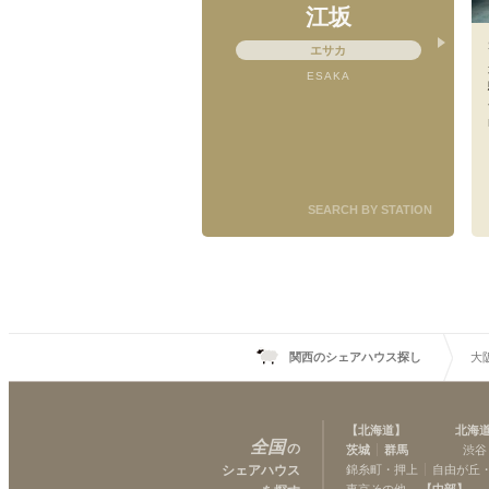
江坂
エサカ
ESAKA
SEARCH BY STATION
関西のシェアハウス探し
大
【
北海道
】
北海
全国
の
茨城
群馬
渋谷
シェアハウス
錦糸町・押上
自由が丘
東京その他
【
中部
】