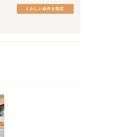
熊取町
(
2
)
くわしい条件を指定
貝塚市
(
1
)
八尾市
(
1
)
新大阪
(
8
)
本町
(
1
)
動物園前
(
2
)
長居
(
2
)