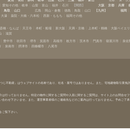
愛知その他
岐阜
山梨
富山
福井
石川
【
関西
】
大阪
京都
兵庫
島
鳥取
山口
広島
岡山・倉敷
徳島
鳥取
山口
【
九州
】
福岡
・大濠
薬院・大橋・六本松
西新・ももち
福岡その他
斎橋・なんば
天王寺
本町・船場
新大阪
天満・京橋
上本町・鶴橋
大阪ベイエ
山
滋賀
豊中市
吹田市
堺市
箕面市
高槻市
枚方市
茨木市
門真市
寝屋川市
泉佐
市
泉南市
摂津市
四條畷市
八尾市
ひつじ不動産」はウェブサイトの名称であり、社名・屋号ではありません。また、宅地建物取引業免
介は行っておりません。特定の物件に関するご質問や入居に関するご質問は、サイト上のお問合せフ
い合わせ下さいませ。また、運営事業者様のご連絡先などのご案内は行っておりません。予めご了承
をご覧下さい。