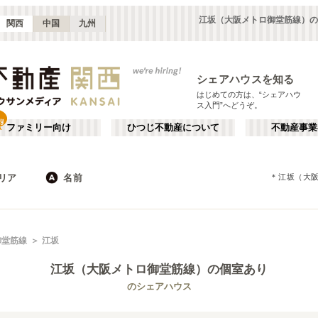
江坂（大阪メトロ御堂筋線）の
関西
中国
九州
シェアハウスを知る
はじめての方は、“シェアハウ
ス入門”へどうぞ。
ファミリー向け
ひつじ不動産について
不動産事業
リア
名前
＊
江坂（大
大阪
京都
JR
兵庫
地下鉄
奈良
私鉄
滋賀
和歌山
心斎橋・なんば
か行
天王寺
が行
御堂筋線
江坂
(
16
)
(
47
)
た行
だ行
天満・京橋
上本町・鶴橋
(
32
)
(
41
)
江坂（大阪メトロ御堂筋線）
の個室あり
ば行
ぱ行
北河内・東大阪
堺・泉南
(
34
)
(
22
)
京都市営地下鉄東西線
大阪市
大阪メトロ御堂筋線
東大阪市
(
183
)
(
55
)
(
15
)
(
68
)
のシェアハウス
ら行
わ行
奈良
兵庫
(
11
)
(
99
)
大阪メトロ中央線
堺市
大阪メトロ千日前線
箕面市
(
11
)
(
34
)
(
8
)
(
59
)
神戸市営地下鉄西神線
茨木市
神戸市営地下鉄山手線
門真市
(
5
)
(
7
)
(
4
)
(
21
)