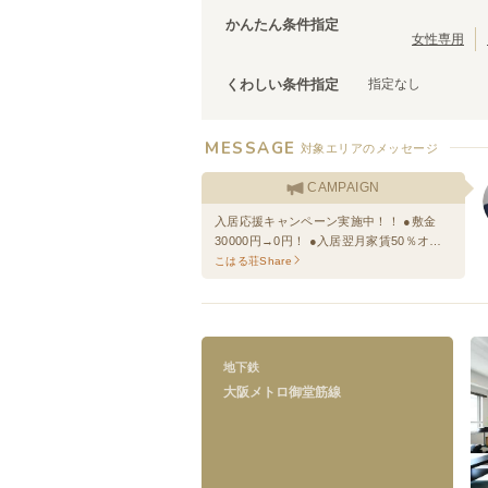
大阪メトロ今里筋線
泉佐野市
(
3
)
(
22
)
かんたん条件指定
松原市
(
2
)
女性専用
泉南市
(
1
)
指定なし
くわしい条件指定
MESSAGE
大阪メトロ御堂筋線
対象エリアのメッセージ
西中島南方
(
1
)
CAMPAIGN
心斎橋
(
1
)
入居応援キャンペーン実施中！！ ●敷金
天王寺
(
9
)
30000円→0円！ ●入居翌月家賃50％オ
あびこ
(
3
)
フ！ ●契約事務手数料11000円→0円！！
こはる荘Share
地下鉄
大阪メトロ御堂筋線