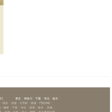
東
】
東京
神奈川
千葉
埼玉
栃木
・四谷
赤坂・大手町
銀座・門前仲町
南・鎌倉
千葉
埼玉
群馬
栃木
茨城
見
千種・今池
金山・鶴舞
名古屋市近郊