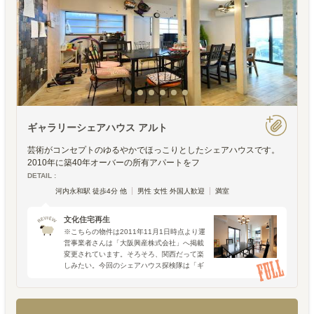
ギャラリーシェアハウス アルト
芸術がコンセプトのゆるやかでほっこりとしたシェアハウスです。
2010年に築40年オーバーの所有アパートをフ
DETAIL :
河内永和駅 徒歩4分 他
男性 女性 外国人歓迎
満室
文化住宅再生
※こちらの物件は2011年11月1日時点より運
営事業者さんは「大阪興産株式会社」へ掲載
変更されています。そろそろ、関西だって楽
しみたい。今回のシェアハウス探検隊は「ギ
ャラリーシェアハウス アルト」。大阪市内
の、なんと築40年の文化住宅を再生したシェ
アハウスのコ