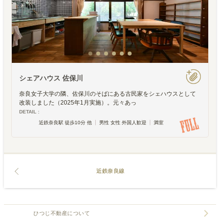
シェアハウス 佐保川
奈良女子大学の隣、佐保川のそばにある古民家をシェハウスとして
改装しました（2025年1月実施）。元々あっ
DETAIL :
近鉄奈良駅 徒歩10分 他
男性 女性 外国人歓迎
満室
近鉄奈良線
ひつじ不動産について