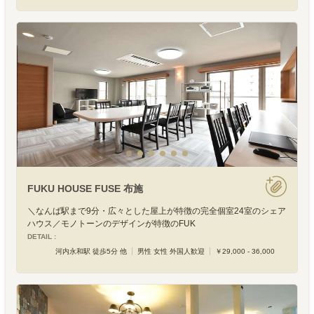
FUKU HOUSE FUSE 布施
＼なんば駅まで9分・広々とした屋上が特徴の完全個室24室のシェア
ハウス／モノトーンのデザインが特徴のFUK
DETAIL :
河内永和駅 徒歩5分 他
男性 女性 外国人歓迎
￥29,000 - 36,000