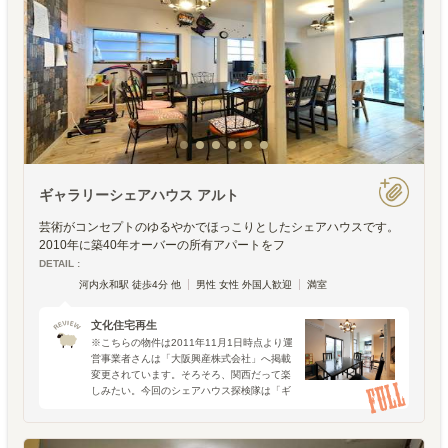
ギャラリーシェアハウス アルト
芸術がコンセプトのゆるやかでほっこりとしたシェアハウスです。
2010年に築40年オーバーの所有アパートをフ
DETAIL :
河内永和駅 徒歩4分 他
男性 女性 外国人歓迎
満室
文化住宅再生
※こちらの物件は2011年11月1日時点より運
営事業者さんは「大阪興産株式会社」へ掲載
変更されています。そろそろ、関西だって楽
しみたい。今回のシェアハウス探検隊は「ギ
ャラリーシェアハウス アルト」。大阪市内
の、なんと築40年の文化住宅を再生したシェ
アハウスのコ