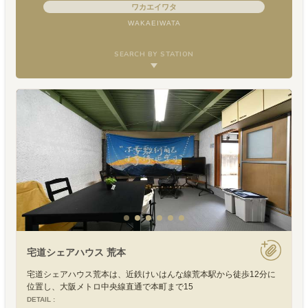
ワカエイワタ
WAKAEIWATA
SEARCH BY STATION
宅道シェアハウス 荒本
宅道シェアハウス荒本は、近鉄けいはんな線荒本駅から徒歩12分に
位置し、大阪メトロ中央線直通で本町まで15
DETAIL :