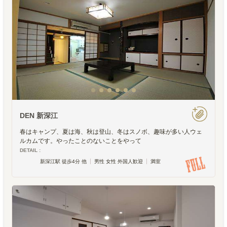
DEN 新深江
春はキャンプ、夏は海、秋は登山、冬はスノボ、趣味が多い人ウェ
ルカムです。やったことのないことをやって
DETAIL :
新深江駅 徒歩4分 他
男性 女性 外国人歓迎
満室