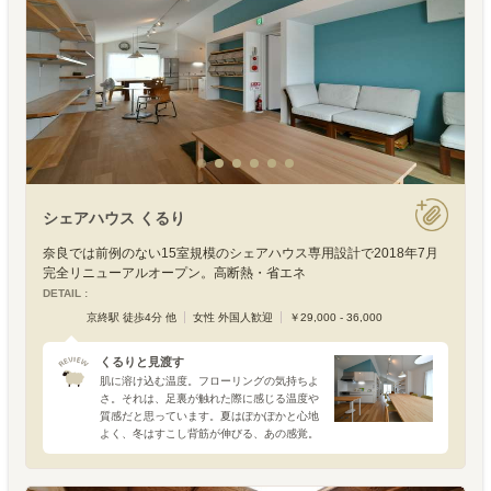
シェアハウス くるり
奈良では前例のない15室規模のシェアハウス専用設計で2018年7月
完全リニューアルオープン。高断熱・省エネ
DETAIL :
京終駅 徒歩4分 他
女性 外国人歓迎
￥29,000 - 36,000
くるりと見渡す
肌に溶け込む温度。フローリングの気持ちよ
さ。それは、足裏が触れた際に感じる温度や
質感だと思っています。夏はぽかぽかと心地
よく、冬はすこし背筋が伸びる、あの感覚。
建物のなかで肌の触れる床板は、季節の移り
変わりまで繊細に感じさせてくれる場所で
す。今回の舞台は、奈良