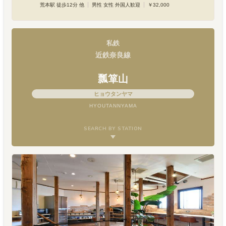
荒本駅 徒歩12分 他
男性 女性 外国人歓迎
￥32,000
私鉄
近鉄奈良線
瓢箪山
ヒョウタンヤマ
HYOUTANNYAMA
SEARCH BY STATION