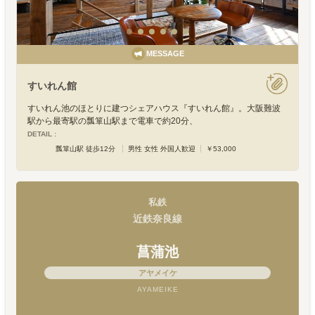
MESSAGE
すいれん館
すいれん池のほとりに建つシェアハウス『すいれん館』。大阪難波
駅から最寄駅の瓢箪山駅まで電車で約20分、
DETAIL :
瓢箪山駅 徒歩12分
男性 女性 外国人歓迎
￥53,000
私鉄
近鉄奈良線
菖蒲池
アヤメイケ
AYAMEIKE