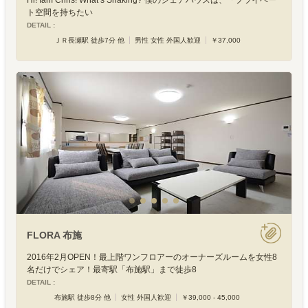
Hi! Iam Chris! What’s Shaking? 僕のシェアハウスは、「プライベー
ト空間を持ちたい
DETAIL :
ＪＲ長瀬駅 徒歩7分 他
男性 女性 外国人歓迎
￥37,000
FLORA 布施
2016年2月OPEN！最上階ワンフロアーのオーナーズルームを女性8
名だけでシェア！最寄駅「布施駅」まで徒歩8
DETAIL :
布施駅 徒歩8分 他
女性 外国人歓迎
￥39,000 - 45,000