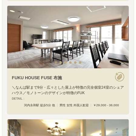
FUKU HOUSE FUSE 布施
＼なんば駅まで9分・広々とした屋上が特徴の完全個室24室のシェア
ハウス／モノトーンのデザインが特徴のFUK
DETAIL :
河内永和駅 徒歩5分 他
男性 女性 外国人歓迎
￥29,000 - 36,000