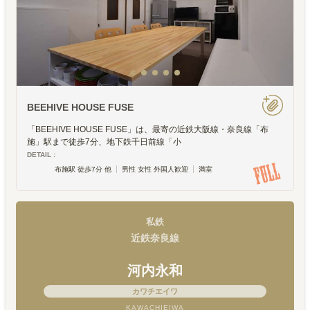
BEEHIVE HOUSE FUSE
「BEEHIVE HOUSE FUSE」は、最寄の近鉄大阪線・奈良線「布
施」駅まで徒歩7分、地下鉄千日前線「小
DETAIL :
布施駅 徒歩7分 他
男性 女性 外国人歓迎
満室
私鉄
近鉄奈良線
河内永和
カワチエイワ
KAWACHIEIWA