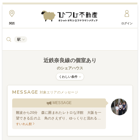
関西
ログイン
駅
近鉄奈良線
の個室あり
のシェアハウス
くわしい条件
MESSAGE
対象エリアのメッセージ
MESSAGE
難波から20分 森に囲まれたレトロな洋館 大阪を一
望できる丘の上 鳥のさえずり、ゆっくりと流れる時
間 全部屋トイレバス洗面付でホテルのようにくつろ
すいれん館
いで暮らせます