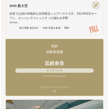
SHN 新大宮
奈良では初の本格的な女性限定シェアハウスです。2013年8月オー
プン。オシャレでコミュニティが溢れる空間
DETAIL :
新大宮駅 徒歩5分
女性 外国人歓迎
満室
私鉄
近鉄奈良線
近鉄奈良
キンテツナラ
KINNTETSUNARA
SEARCH BY STATION