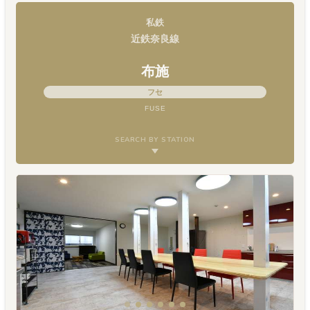
私鉄
近鉄奈良線
布施
フセ
FUSE
SEARCH BY STATION