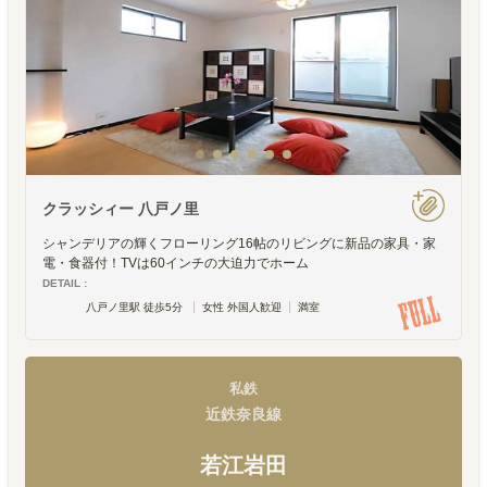
クラッシィー 八戸ノ里
シャンデリアの輝くフローリング16帖のリビングに新品の家具・家
電・食器付！TVは60インチの大迫力でホーム
DETAIL :
八戸ノ里駅 徒歩5分
女性 外国人歓迎
満室
私鉄
近鉄奈良線
若江岩田