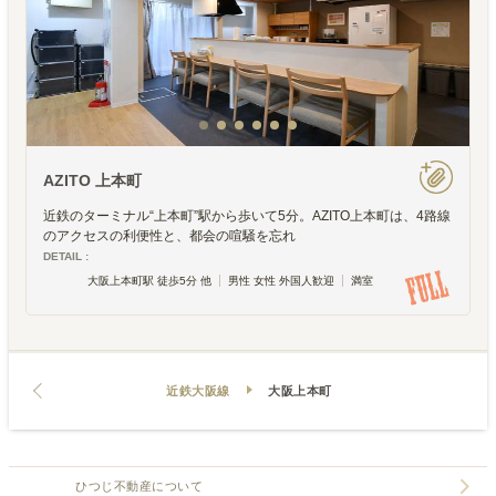
AZITO 上本町
近鉄のターミナル“上本町”駅から歩いて5分。AZITO上本町は、4路線
のアクセスの利便性と、都会の喧騒を忘れ
DETAIL :
大阪上本町駅 徒歩5分 他
男性 女性 外国人歓迎
満室
近鉄大阪線
大阪上本町
ひつじ不動産について