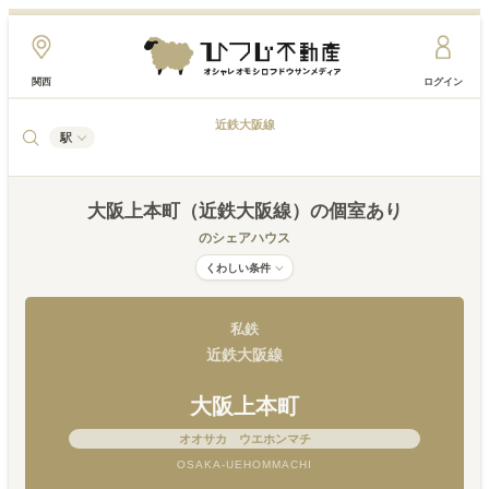
関西
ログイン
近鉄大阪線
駅
大阪上本町（近鉄大阪線）
の個室あり
のシェアハウス
くわしい条件
私鉄
近鉄大阪線
大阪上本町
オオサカ ウエホンマチ
OSAKA-UEHOMMACHI