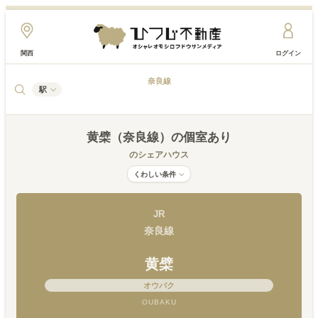
関西
ログイン
奈良線
駅
黄檗（奈良線）
の個室あり
のシェアハウス
くわしい条件
JR
奈良線
黄檗
オウバク
OUBAKU