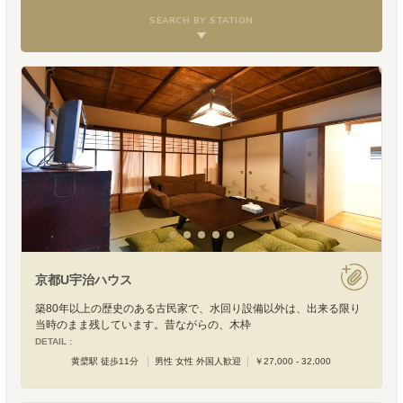
SEARCH BY STATION
京都U宇治ハウス
築80年以上の歴史のある古民家で、水回り設備以外は、出来る限り
当時のまま残しています。昔ながらの、木枠
DETAIL :
黄檗駅 徒歩11分
男性 女性 外国人歓迎
￥27,000 - 32,000