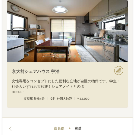
京大前シェアハウス 宇治
女性専用をコンセプトにした便利な立地が自慢の物件です。学生・
社会人いずれも大歓迎！シェアメイトとのほ
DETAIL :
黄檗駅 徒歩4分
女性 外国人歓迎
￥32,000
奈良線
黄檗