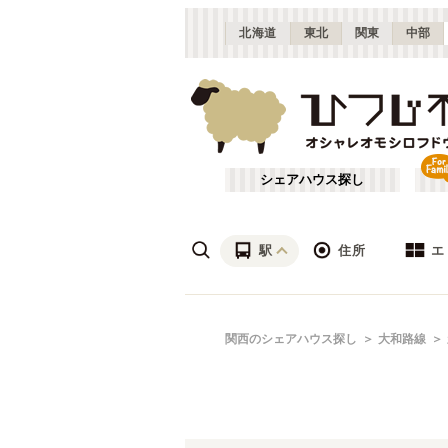
北海道
東北
関東
中部
シェアハウス探し
駅
住所
エ
梅田・淀屋橋
あ行
関西のシェアハウス探し
大和路線
(
23
)
ざ行
新大阪
(
19
)
は行
北摂
(
53
)
JR北陸本線(米原～敦賀)
大阪
(
1
)
や行
京都
(
124
)
JR湖西線
吹田市
(
14
(
)
24
)
滋賀
(
7
)
JR山陽本線(兵庫～和田岬)
枚方市
(
6
)
(
1
)