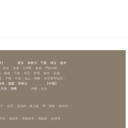
東
】
東京
神奈川
千葉
埼玉
栃木
・四谷
赤坂・大手町
銀座・門前仲町
南・鎌倉
千葉
埼玉
群馬
栃木
茨城
見
千種・今池
金山・鶴舞
名古屋市近郊
奈良
滋賀
和歌山
【
中国
】
大分
沖縄
沖縄
大分
リア
北摂
北河内・東大阪
堺・泉南
南河内
野市
池田市
岸和田市
熊取町
松原市