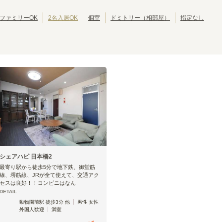
JRゆめ咲線
池田市
JR東西線
岸和田市
(
2
)
(
8
)
(
(
2
28
)
)
JR関西空港線
大東市
JR宝塚線
泉大津市
(
1
)
(
4
)
(
(
1
27
)
)
ファミリーOK
2名入居OK
個室
ドミトリー（相部屋）
指定なし
JR播但線
摂津市
JR和歌山線
四條畷市
(
1
)
(
8
)
(
1
)
(
2
)
紀勢本線(和歌山～和歌山市)
おおさか東線
(
2
)
(
46
)
大和路線
奈良
郡山
(
3
)
(
1
)
加美
平野
(
3
)
(
1
)
新今宮
ＪＲ難波
(
2
)
(
1
)
シェアハピ 日本橋2
最寄り駅から徒歩5分で地下鉄、御堂筋
線、堺筋線、JRが全て使えて、交通アク
セスは良好！！コンビニはなん
DETAIL :
動物園前駅 徒歩3分 他
男性 女性
外国人歓迎
満室