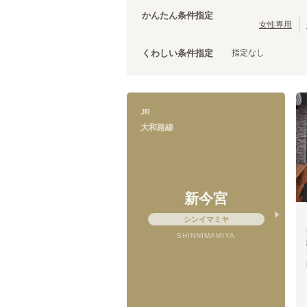
大阪環状線
泉佐野市
(
3
)
(
103
)
かんたん条件指定
羽衣線
松原市
(
(
1
2
)
)
女性専用
JR姫新線(姫路～佐用)
泉南市
(
1
)
(
5
)
指定なし
くわしい条件指定
きのくに線
(
1
)
山陽新幹線
(
15
)
JR
大和路線
大和路線
王寺
(
1
)
天王寺
(
9
)
新今宮
シンイマミヤ
SHINNIMAMIYA