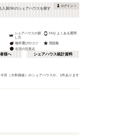
ログイン
名入居OKのシェアハウスを探す
シェアハウスの探
FAQ よくある質問
し方
物件選びのコツ
用語集
生活の注意点
者様へ
シェアハウス統計資料
新今宮（大和路線）
のシェアハウスが、
1
件あります
本町・船場
さ行
(
8
)
な行
大阪ベイエリア
(
23
)
ま行
南河内
(
2
)
JR神戸線(大阪～神戸)
豊中市
(
15
)
(
56
)
和歌山
(
1
)
JR山陽本線(姫路～岡山)
高槻市
(
7
)
(
5
)
奈良線
寝屋川市
(
24
(
)
4
)