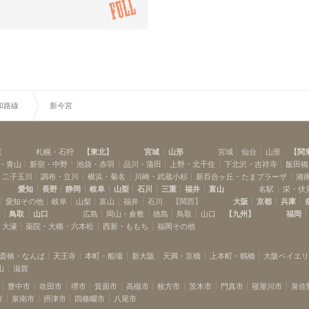
和路線
新今宮
道
札幌・石狩
【
東北
】
宮城
山形
宮城
仙台
山形
【
関
・青山
新宿・中野
池袋・赤羽
品川・蒲田
上野・北千住
下北沢・吉祥寺
飯田橋
・二子玉川
調布・立川
横浜・菊名
川崎・武蔵小杉
新百合ヶ丘・たまプラーザ
湘
愛知
長野
静岡
岐阜
山梨
石川
三重
福井
富山
名駅
栄・伏
愛知その他
岐阜
山梨
富山
福井
石川
【
関西
】
大阪
京都
兵庫
島
鳥取
山口
広島
岡山・倉敷
徳島
鳥取
山口
【
九州
】
福岡
・大濠
薬院・大橋・六本松
西新・ももち
福岡その他
斎橋・なんば
天王寺
本町・船場
新大阪
天満・京橋
上本町・鶴橋
大阪ベイエ
山
滋賀
豊中市
吹田市
堺市
箕面市
高槻市
枚方市
茨木市
門真市
寝屋川市
泉佐
市
泉南市
摂津市
四條畷市
八尾市