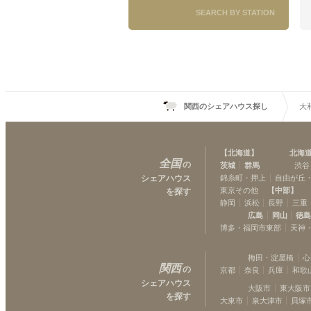
SEARCH BY STATION
関西のシェアハウス探し
大
【
北海道
】
北海
全国
の
茨城
群馬
渋谷
シェアハウス
錦糸町・押上
自由が丘
東京その他
【
中部
】
を探す
静岡
浜松
長野
三重
広島
岡山
徳
博多・福岡市東部
天神
梅田・淀屋橋
心
関西
の
京都
奈良
兵庫
和歌
シェアハウス
大阪市
東大阪市
を探す
大東市
泉大津市
貝塚