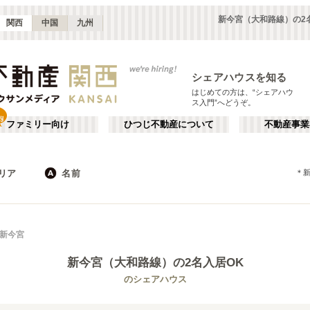
新今宮（大和路線）の2
関西
中国
九州
シェアハウスを知る
はじめての方は、“シェアハウ
ス入門”へどうぞ。
ファミリー向け
ひつじ不動産について
不動産事業
リア
名前
＊
大阪
京都
JR
兵庫
地下鉄
奈良
私鉄
滋賀
和歌山
心斎橋・なんば
か行
天王寺
が行
新今宮
(
16
)
(
47
)
た行
だ行
天満・京橋
上本町・鶴橋
(
32
)
(
41
)
新今宮（大和路線）
の2名入居OK
ば行
ぱ行
北河内・東大阪
堺・泉南
(
34
)
(
22
)
琵琶湖線
大阪市
JR京都線
東大阪市
(
183
(
25
)
)
(
(
15
53
)
)
のシェアハウス
ら行
わ行
奈良
兵庫
(
11
)
(
99
)
大和路線
堺市
JR神戸線(神戸～姫路)
箕面市
(
11
)
(
24
)
(
8
)
(
43
)
嵯峨野線
茨木市
学研都市線
門真市
(
5
)
(
38
)
(
4
)
(
15
)