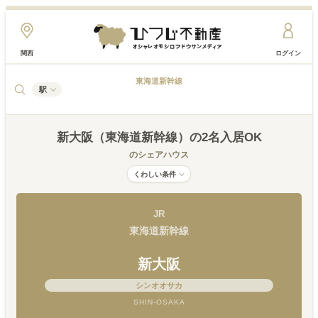
関西
ログイン
東海道新幹線
駅
新大阪（東海道新幹線）
の2名入居OK
のシェアハウス
くわしい条件
JR
東海道新幹線
新大阪
シンオオサカ
SHIN-OSAKA