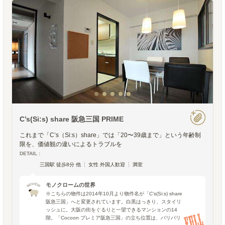
C’s(Si:s) share 阪急三国 PRIME
これまで「C’s（Si:s）share」では「20〜39歳まで」という年齢制
限を、価値観の違いによるトラブルを
DETAIL :
三国駅 徒歩8分 他
女性 外国人歓迎
満室
モノクロームの世界
※こちらの物件は2014年10月より物件名が「C’s(Si:s) share
阪急三国」へと変更されています。白黒はっきり、スタイリ
ッシュに。大阪の街をぐるりと一望できるマンションの14
階。「Cocoon プレミア阪急三国」の立ち位置は、バリバリ