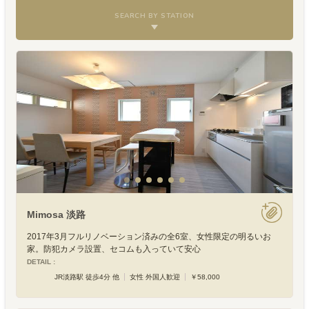
SEARCH BY STATION
Mimosa 淡路
2017年3月フルリノベーション済みの全6室、女性限定の明るいお
家。防犯カメラ設置、セコムも入っていて安心
DETAIL :
JR淡路駅 徒歩4分 他
女性 外国人歓迎
￥58,000